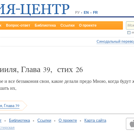
РУ
EN
FR
х
Вопрос-ответ
Библиотека
Ссылки
О проекте
и
Синодальный перевод
ииля, Глава
, стих
39
26
 и все беззакония свои, какие делали предо Мною, когда будут 
шать их,
я, Глава 39
т
Библиотека
Ссылки
О проекте
Карта сайта
стерская
v:2.0.3.107