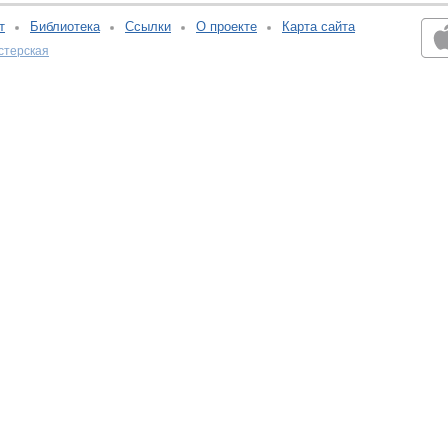
т
Библиотека
Ссылки
О проекте
Карта сайта
стерская
v:2.0.3.107