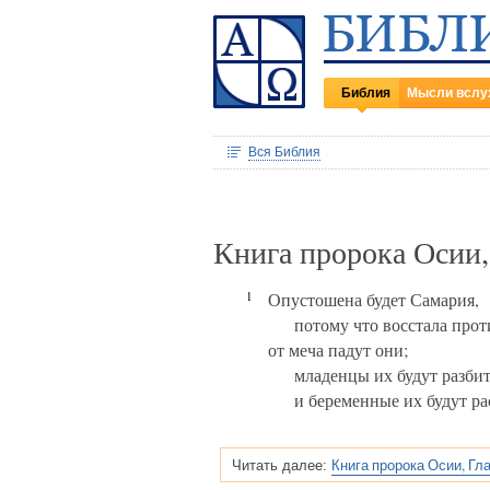
Библия
Мысли вслу
Вся Библия
Книга пророка Осии
1
Опустошена будет Самария,
потому что восстала прот
от меча падут они;
младенцы их будут разби
и беременные их будут ра
Книга пророка Осии, Гл
Читать далее: