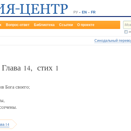
РУ
EN
FR
х
Вопрос-ответ
Библиотека
Ссылки
О проекте
и
Синодальный перевод
, Глава
, стих
14
1
ив Бога своего;
ты,
ссечены.
ава 14