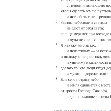
с гневом и пылающею яр
чтобы сделать землю пустын
и истребить с нее грешник
10
Звезды небесные и светила
не дают от себя света;
солнце меркнет при восходе 
и луна не сияет светом св
11
Я накажу мир за зло,
и нечестивых — за беззак
и положу конец высокоумию
и уничижу надменность п
12
сделаю то, что люди будут до
и мужи — дороже золота
13
Для сего потрясу небо,
и земля сдвинется с места
от ярости Господа Саваофа,
в день пылающего гнева 