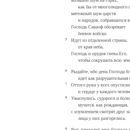
как бы от многолюдного 
мятежный шум царств
и народов, собравшихся в
Господь Саваоф обозревает
боевое войско.
5
Идут из отдаленной страны,
от края неба,
Господь и орудия гнева Его,
чтобы сокрушить всю зем
6
Рыдайте, ибо день Господа б
идет как разрушительная 
7
Оттого руки у всех опустили
и сердце у каждого челове
8
Ужаснулись, судороги и боли
мучатся, как рождающая,
с изумлением смотрят друг на
лица у них разгорелись.
9
Вот, приходит день Господа 