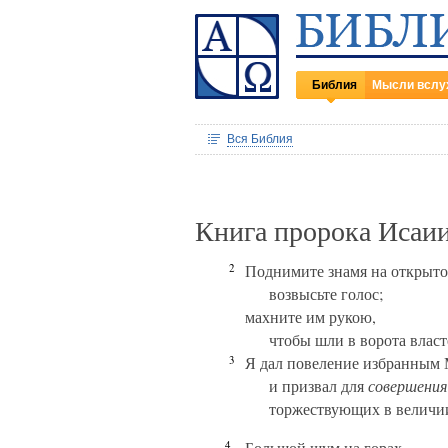
Библия
Мысли вслу
Вся Библия
Книга пророка Исаии
2
Поднимите знамя на открыто
возвысьте голос;
махните им рукою,
чтобы шли в ворота власт
3
Я дал повеление избранным
и призвал для
совершения
торжествующих в величи
4
Большой шум на горах,