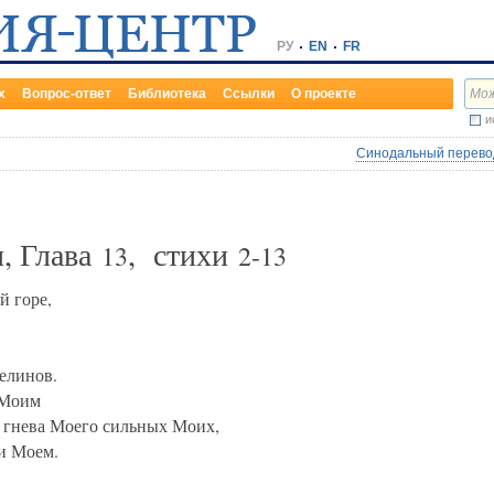
РУ
EN
FR
х
Вопрос-ответ
Библиотека
Ссылки
О проекте
и
Синодальный перевод
, Глава
, стихи
13
2-13
й горе,
елинов.
 Моим
гнева Моего сильных Моих,
и Моем.