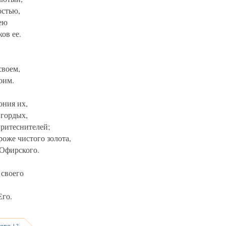
остью,
ею
ов ее.
своем,
оим.
ония их,
 гордых,
ритеснителей;
роже чистого золота,
 Офирского.
 своего
Его.