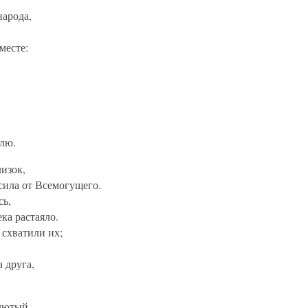
народа,
месте:
лю.
лизок,
сила от Всемогущего.
сь,
ка растаяло.
 схватили их;
 друга,
лютый,