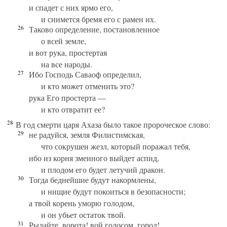
и спадет с них ярмо его,
и снимется бремя его с рамен их.
26
Таково определение, постановленное
о всей земле,
и вот рука, простертая
на все народы.
27
Ибо Господь Саваоф определил,
и кто может отменить это?
рука Его простерта —
и кто отвратит ее?
28
В год смерти царя Ахаза было такое пророческое слово:
29
не радуйся, земля Филистимская,
что сокрушен жезл, который поражал тебя,
ибо из корня змеиного выйдет аспид,
и плодом его будет летучий дракон.
30
Тогда беднейшие будут накормлены,
и нищие будут покоиться в безопасности;
а твой корень уморю голодом,
и он убьет остаток твой.
31
Рыдайте, ворота! вой голосом, город!