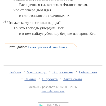
Распадешься ты, вся земля Филистимская,
ибо от севера дым идет,
и нет отсталого в полчищах их.
32
Что же скажут вестники народа?
То, что Господь утвердил Сион,
и в нем найдут убежище бедные из народа Его.
Книга пророка Исаии, Глава 15
Читать далее:
Библия
Мысли вслух
Вопрос-ответ
Библиотека
Ссылки
О проекте
Карта сайта
Дизайн и разработка: ©2001–2026
Web-Мастерская
v:2.0.3.107