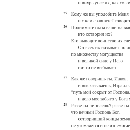
и вихрь унес их, как соло
25
Кому же вы уподобите Меня
и с кем сравните? говори
26
Поднимите глаза ваши на вы
кто сотворил их?
Кто выводит воинство их сч
Он всех их называет по и
по множеству могущества
и великой силе у Него
ничто не выбывает.
27
Как же говоришь ты, Иаков,
и высказываешь, Израиль
"путь мой сокрыт от Господа
и дело мое забыто у Бога 
28
Разве ты не знаешь? разве ты
что вечный Господь Бог,
сотворивший концы земл
не утомляется и не изнемогае