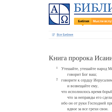
Библия
Мысли вслу
Вся Библия
Книга пророка Исаии
1
Утешайте, утешайте народ М
говорит Бог ваш;
2
говорите к сердцу Иерусали
и возвещайте ему,
что исполнилось время борьб
что за неправды его сдел
ибо он от руки Господней пр
вдвое за все грехи свои.