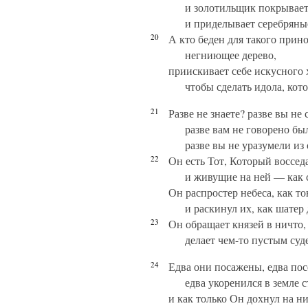
и золотильщик покрывает
и приделывает серебряны
20
А кто беден для такого прин
негниющее дерево,
приискивает себе искусного 
чтобы сделать идола, кот
21
Разве не знаете? разве вы не
разве вам не говорено бы
разве вы не уразумели из
22
Он есть Тот, Который воссед
и живущие на ней — как 
Он распростер небеса, как т
и раскинул их, как шатер 
23
Он обращает князей в ничто,
делает чем-то пустым суд
24
Едва они посажены, едва пос
едва укоренился в земле с
и как только Он дохнул на н