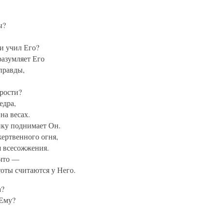
ы?
и учил Его?
разумляет Его
 правды,
дрости?
едра,
на весах.
нку поднимает Он.
ертвенного огня,
 всесожжения.
ичто —
оты считаются у Него.
а?
 Ему?