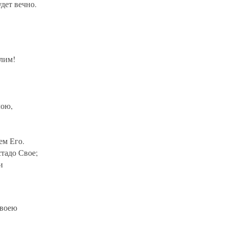
удет вечно.
лим!
лою,
ем Его.
стадо Свое;
и
своею