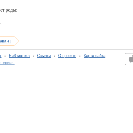
ает роды;
е.
лава 41
т
Библиотека
Ссылки
О проекте
Карта сайта
стерская
v:2.0.3.107