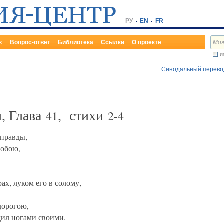
РУ
EN
FR
х
Вопрос-ответ
Библиотека
Ссылки
О проекте
и
Синодальный перевод
, Глава
, стихи
41
2-4
 правды,
собою,
ах, луком его в солому,
дорогою,
дил ногами своими.