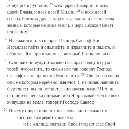
25
живущих в пустыне,
всех царей Зимврии, и всех
26
царей Елама, и всех царей Мидии,
и всех царей
севера, близких друг к другу и дальних, и все царства
земные, которые на лице земли, а царь Сесаха выпьет
после них.
27
И скажи им: так говорит Господь Саваоф, Бог
Израилев: пейте и опьянейте, и изрыгните и падите, и
не вставайте при виде меча, который Я пошлю на вас.
28
Если же они будут отказываться брать чашу из руки
твоей, чтобы пить, то скажи им: так говорит Господь
29
Саваоф: вы непременно будете пить.
Ибо вот на город
сей, на котором наречено имя Мое, Я начинаю наводить
бедствие; и вы ли останетесь ненаказанными? Нет, не
останетесь ненаказанными; ибо Я призываю меч на всех
живущих на земле, говорит Господь Саваоф.
30
Посему прореки на них все слова сии и скажи им:
Господь возгремит с высоты
и из жилища святыни Своей подаст глас Свой;