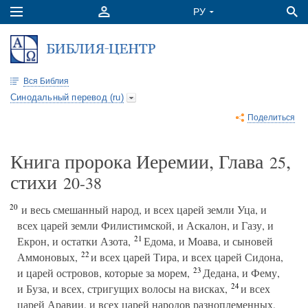
Вся Библия
Синодальный перевод (ru)
Поделиться
Книга пророка Иеремии, Глава
,
25
стихи
20-38
20
и весь смешанный народ, и всех царей земли Уца, и
всех царей земли Филистимской, и Аскалон, и Газу, и
21
Екрон, и остатки Азота,
Едома, и Моава, и сыновей
22
Аммоновых,
и всех царей Тира, и всех царей Сидона,
23
и царей островов, которые за морем,
Дедана, и Фему,
24
и Буза, и всех, стригущих волосы на висках,
и всех
царей Аравии, и всех царей народов разноплеменных,