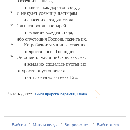
рассеяния вашего,
и падете, как дорогой сосуд.
35
И не будет убежища пастырям
и спасения вождям стада.
36
Слышен вопль пастырей
и рыдание вождей стада,
ибо опустошил Господь пажить их.
37
Истребляются мирные селения
от ярости гнева Господня.
38
Он оставил жилище Свое, как лев;
и земля их сделалась пустынею
от ярости опустошителя
и от пламенного гнева Его.
Книга пророка Иеремии, Глава 26
Читать далее:
Библия
Мысли вслух
Вопрос-ответ
Библиотека