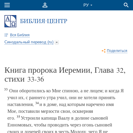
Вся Библия
Синодальный перевод (ru)
Поделиться
Книга пророка Иеремии, Глава
,
32
стихи
33-36
33
Они оборотились ко Мне спиною, а не лицем; и когда Я
учил их, с раннего утра учил, они не хотели принять
34
наставления,
и в доме, над которым наречено имя
Мое, поставили мерзости свои, оскверняя
35
его.
Устроили капища Ваалу в долине сыновей
Енномовых, чтобы проводить через огонь сыновей
своих и дочерей своих в честь Молоху, чего Я не