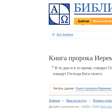
Библия
Мысли вслу
Вся Библия
Книга пророка Иере
4
В те дни и в то время, говорит Г
взыщут Господа Бога своего.
Книга пророка Иеремии,
Читать далее:
Библия
Мысли вслух
Вопрос-отве
Дизайн и разработка: ©2001–2026
Web-Ма