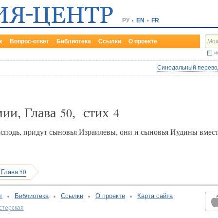
РУ
EN
FR
х
Вопрос-ответ
Библиотека
Ссылки
О проекте
и
Синодальный перевод
мии, Глава
, стих
50
4
осподь, придут сыновья Израилевы, они и сыновья Иудины вместе
 Глава 50
т
Библиотека
Ссылки
О проекте
Карта сайта
стерская
v:2.0.3.107