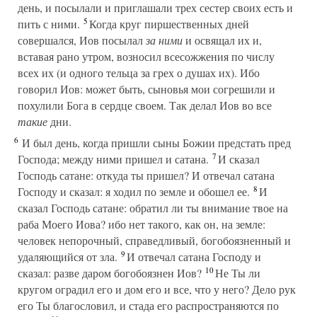
день, и посылали и приглашали трех сестер своих есть и
5
пить с ними.
Когда круг пиршественных дней
совершался, Иов посылал
за ними
и освящал их и,
вставая рано утром, возносил всесожжения по числу
всех их (и одного тельца за грех о душах их). Ибо
говорил Иов: может быть, сыновья мои согрешили и
похулили Бога в сердце своем. Так делал Иов во все
такие
дни.
6
И был день, когда пришли сыны Божии предстать пред
7
Господа; между ними пришел и сатана.
И сказал
Господь сатане: откуда ты пришел? И отвечал сатана
8
Господу и сказал: я ходил по земле и обошел ее.
И
сказал Господь сатане: обратил ли ты внимание твое на
раба Моего Иова? ибо нет такого, как он, на земле:
человек непорочный, справедливый, богобоязненный и
9
удаляющийся от зла.
И отвечал сатана Господу и
10
сказал: разве даром богобоязнен Иов?
Не Ты ли
кругом оградил его и дом его и все, что у него? Дело рук
его Ты благословил, и стада его распространяются по