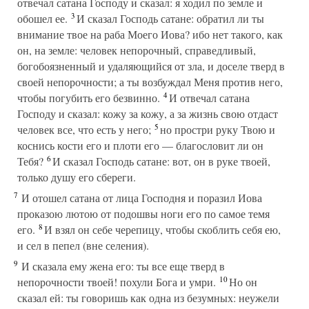
отвечал сатана Господу и сказал: я ходил по земле и
3
обошел ее.
И сказал Господь сатане: обратил ли ты
внимание твое на раба Моего Иова? ибо нет такого, как
он, на земле: человек непорочный, справедливый,
богобоязненный и удаляющийся от зла, и доселе тверд в
своей непорочности; а ты возбуждал Меня против него,
4
чтобы погубить его безвинно.
И отвечал сатана
Господу и сказал: кожу за кожу, а за жизнь свою отдаст
5
человек все, что есть у него;
но простри руку Твою и
коснись кости его и плоти его — благословит ли он
6
Тебя?
И сказал Господь сатане: вот, он в руке твоей,
только душу его сбереги.
7
И отошел сатана от лица Господня и поразил Иова
проказою лютою от подошвы ноги его по самое темя
8
его.
И взял он себе черепицу, чтобы скоблить себя ею,
и сел в пепел (вне селения).
9
И сказала ему жена его: ты все еще тверд в
10
непорочности твоей! похули Бога и умри.
Но он
сказал ей: ты говоришь как одна из безумных: неужели