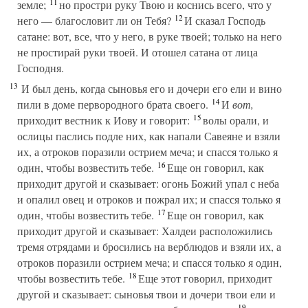
11
земле;
но простри руку Твою и коснись всего, что у
12
него — благословит ли он Тебя?
И сказал Господь
сатане: вот, все, что у него, в руке твоей; только на него
не простирай руки твоей. И отошел сатана от лица
Господня.
13
И был день, когда сыновья его и дочери его ели и вино
14
пили в доме первородного брата своего.
И
вот,
15
приходит вестник к Иову и говорит:
волы орали, и
ослицы паслись подле них, как напали Савеяне и взяли
их, а отроков поразили острием меча; и спасся только я
16
один, чтобы возвестить тебе.
Еще он говорил, как
приходит другой и сказывает: огонь Божий упал с неба
и опалил овец и отроков и пожрал их; и спасся только я
17
один, чтобы возвестить тебе.
Еще он говорил, как
приходит другой и сказывает: Халдеи расположились
тремя отрядами и бросились на верблюдов и взяли их, а
отроков поразили острием меча; и спасся только я один,
18
чтобы возвестить тебе.
Еще этот говорил, приходит
другой и сказывает: сыновья твои и дочери твои ели и
19