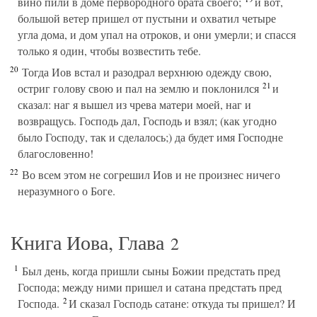
вино пили в доме первородного брата своего;
и вот,
большой ветер пришел от пустыни и охватил четыре
угла дома, и дом упал на отроков, и они умерли; и спасся
только я один, чтобы возвестить тебе.
20
Тогда Иов встал и разодрал верхнюю одежду свою,
21
остриг голову свою и пал на землю и поклонился
и
сказал: наг я вышел из чрева матери моей, наг и
возвращусь. Господь дал, Господь и взял; (как угодно
было Господу, так и сделалось;) да будет имя Господне
благословенно!
22
Во всем этом не согрешил Иов и не произнес ничего
неразумного о Боге.
Книга Иова, Глава
2
1
Был день, когда пришли сыны Божии предстать пред
Господа; между ними пришел и сатана предстать пред
2
Господа.
И сказал Господь сатане: откуда ты пришел? И