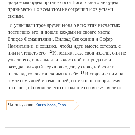
доброе мы будем принимать от Бога, а злого не будем
принимать? Во всем этом не согрешил Иов устами
своими.
11
И услышали трое друзей Иова о всех этих несчастьях,
постигших его, и пошли каждый из своего места:
Елифаз Феманитянин, Вилдад Савхеянин и Софар
Наамитянин, и сошлись, чтобы идти вместе сетовать с
12
ним и утешать его.
И подняв глаза свои издали, они не
узнали его; и возвысили голос свой и зарыдали; и
разодрал каждый верхнюю одежду свою, и бросали
13
пыль над головами своими к небу.
И сидели с ним на
земле семь дней и семь ночей; и никто не говорил ему
ни слова, ибо видели, что страдание его весьма велико.
Книга Иова, Глава 3
Читать далее: