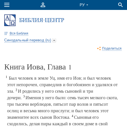
Вся Библия
Синодальный перевод (ru)
Поделиться
Книга Иова, Глава
1
1
Был человек в земле Уц, имя его Иов; и был человек
этот непорочен, справедлив и богобоязнен и удалялся от
2
зла.
И родились у него семь сыновей и три
3
дочери.
Имения у него было: семь тысяч мелкого скота,
три тысячи верблюдов, пятьсот пар волов и пятьсот
ослиц и весьма много прислуги; и был человек этот
4
знаменитее всех сынов Востока.
Сыновья его
сходились, делая пиры каждый в своем доме в свой