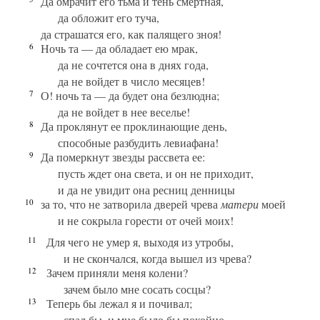
Да омрачит его тьма и тень смертная,
да обложит его туча,
да страшатся его, как палящего зноя!
6
Ночь та — да обладает ею мрак,
да не сочтется она в днях года,
да не войдет в число месяцев!
7
О! ночь та — да будет она безлюдна;
да не войдет в нее веселье!
8
Да проклянут ее проклинающие день,
способные разбудить левиафана!
9
Да померкнут звезды рассвета ее:
пусть ждет она света, и он не приходит,
и да не увидит она ресниц денницы
10
за то, что не затворила дверей чрева
матери
моей
и не сокрыла горести от очей моих!
11
Для чего не умер я, выходя из утробы,
и не скончался, когда вышел из чрева?
12
Зачем приняли меня колени?
зачем было мне сосать сосцы?
13
Теперь бы лежал я и почивал;
спал бы, и мне было бы покойно