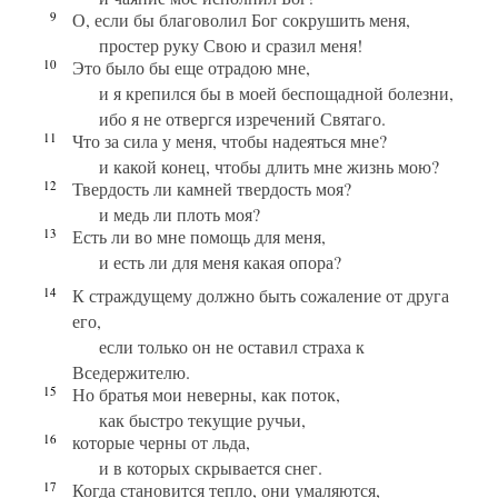
9
О, если бы благоволил Бог сокрушить меня,
простер руку Свою и сразил меня!
10
Это было бы еще отрадою мне,
и я крепился бы в моей беспощадной болезни,
ибо я не отвергся изречений Святаго.
11
Что за сила у меня, чтобы надеяться мне?
и какой конец, чтобы длить мне жизнь мою?
12
Твердость ли камней твердость моя?
и медь ли плоть моя?
13
Есть ли во мне помощь для меня,
и есть ли для меня какая опора?
14
К страждущему должно быть сожаление от друга
его,
если только он не оставил страха к
Вседержителю.
15
Но братья мои неверны, как поток,
как быстро текущие ручьи,
16
которые черны от льда,
и в которых скрывается снег.
17
Когда становится тепло, они умаляются,