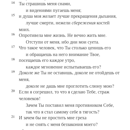
14
Ты страшишь меня снами,
и видениями пугаешь меня;
15
и душа моя желает лучше прекращения дыхания,
лучше смерти, нежели
сбережения
костей
моих.
16
Опротивела мне жизнь. Не вечно жить мне.
Отступи от меня, ибо дни мои суета.
17
Что такое человек, что Ты столько ценишь его
и обращаешь на него внимание Твое,
18
посещаешь его каждое утро,
каждое мгновение испытываешь его?
19
Доколе же Ты не оставишь, доколе не отойдешь от
меня,
доколе не дашь мне проглотить слюну мою?
20
Если я согрешил, то что я сделаю Тебе, страж
человеков!
Зачем Ты поставил меня противником Себе,
так что я стал самому себе в тягость?
21
И зачем бы не простить мне греха
и не снять с меня беззакония моего?