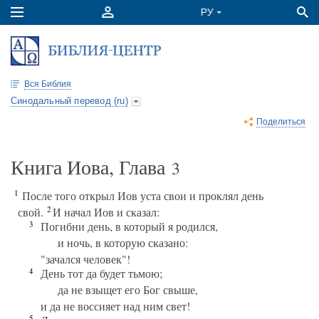
Вся Библия
Синодальный перевод (ru)
Поделиться
Книга Иова, Глава
3
1
После того открыл Иов уста свои и проклял день
2
свой.
И начал Иов и сказал:
3
Погибни день, в который я родился,
и ночь, в которую сказано:
"зачался человек"!
4
День тот да будет тьмою;
да не взыщет его Бог свыше,
и да не воссияет над ним свет!
5