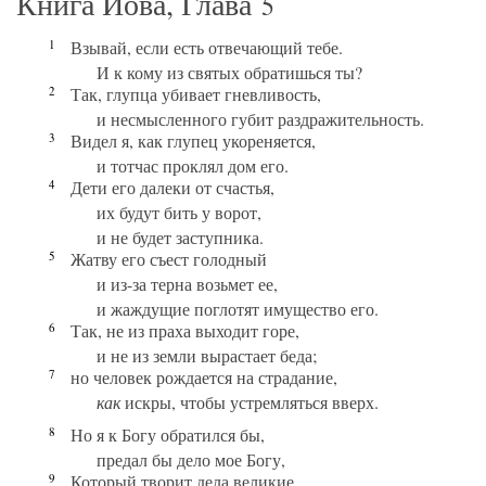
Книга Иова, Глава
5
1
Взывай, если есть отвечающий тебе.
И к кому из святых обратишься ты?
2
Так, глупца убивает гневливость,
и несмысленного губит раздражительность.
3
Видел я, как глупец укореняется,
и тотчас проклял дом его.
4
Дети его далеки от счастья,
их будут бить у ворот,
и не будет заступника.
5
Жатву его съест голодный
и из-за терна возьмет ее,
и жаждущие поглотят имущество его.
6
Так, не из праха выходит горе,
и не из земли вырастает беда;
7
но человек рождается на страдание,
как
искры, чтобы устремляться вверх.
8
Но я к Богу обратился бы,
предал бы дело мое Богу,
9
Который творит дела великие