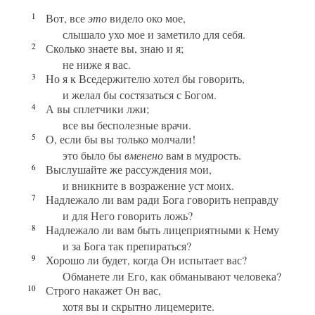
1
Вот, все
это
видело око мое,
слышало ухо мое и заметило для себя.
2
Сколько знаете вы, знаю и я;
не ниже я вас.
3
Но я к Вседержителю хотел бы говорить,
и желал бы состязаться с Богом.
4
А вы сплетчики лжи;
все вы бесполезные врачи.
5
О, если бы вы только молчали!
это было бы
вменено
вам в мудрость.
6
Выслушайте же рассуждения мои,
и вникните в возражение уст моих.
7
Надлежало ли вам ради Бога говорить неправду
и для Него говорить ложь?
8
Надлежало ли вам быть лицеприятными к Нему
и за Бога так препираться?
9
Хорошо ли будет, когда Он испытает вас?
Обманете ли Его, как обманывают человека?
10
Строго накажет Он вас,
хотя вы и скрытно лицемерите.