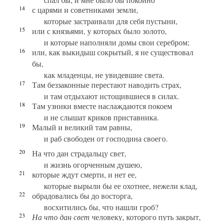
14
с царями и советниками земли,
которые застраивали для себя пустыни,
15
или с князьями, у которых было золото,
и которые наполняли домы свои серебром;
16
или, как выкидыш сокрытый, я не существовал
бы,
как младенцы, не увидевшие света.
17
Там беззаконные перестают наводить страх,
и там отдыхают истощившиеся в силах.
18
Там узники вместе наслаждаются покоем
и не слышат криков приставника.
19
Малый и великий там равны,
и раб свободен от господина своего.
20
На что дан страдальцу свет,
и жизнь огорченным душею,
21
которые ждут смерти, и нет ее,
которые вырыли бы ее охотнее, нежели клад,
22
обрадовались бы до восторга,
восхитились бы, что нашли гроб?
23
На что дан свет
человеку, которого путь закрыт,