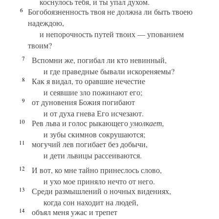
коснулось тебя, и ты упал духом.
6
Богобоязненность твоя не должна ли быть твоею
надеждою,
и непорочность путей твоих — упованием
твоим?
7
Вспомни же, погибал ли кто невинный,
и где праведные бывали искореняемы?
8
Как я видал, то оравшие нечестие
и сеявшие зло пожинают его;
9
от дуновения Божия погибают
и от духа гнева Его исчезают.
10
Рев льва и голос рыкающего
умолкает,
и зубы скимнов сокрушаются;
11
могучий лев погибает без добычи,
и дети львицы рассеиваются.
12
И вот, ко мне тайно принеслось слово,
и ухо мое приняло нечто от него.
13
Среди размышлений о ночных видениях,
когда сон находит на людей,
14
объял меня ужас и трепет