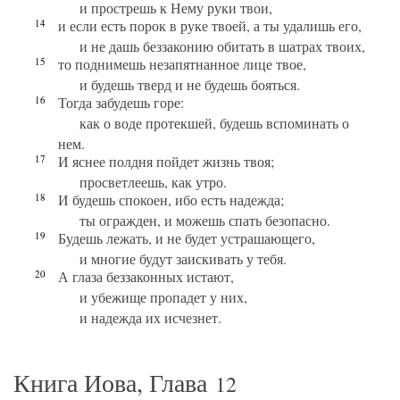
и прострешь к Нему руки твои,
14
и если есть порок в руке твоей, а ты удалишь его,
и не дашь беззаконию обитать в шатрах твоих,
15
то поднимешь незапятнанное лице твое,
и будешь тверд и не будешь бояться.
16
Тогда забудешь горе:
как о воде протекшей, будешь вспоминать о
нем.
17
И яснее полдня пойдет жизнь твоя;
просветлеешь, как утро.
18
И будешь спокоен, ибо есть надежда;
ты огражден, и можешь спать безопасно.
19
Будешь лежать, и не будет устрашающего,
и многие будут заискивать у тебя.
20
А глаза беззаконных истают,
и убежище пропадет у них,
и надежда их исчезнет.
Книга Иова, Глава
12