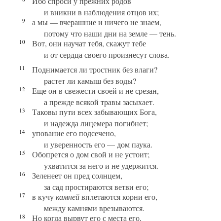
Ибо спроси у прежних родов
и вникни в наблюдения отцов их;
9
а мы — вчерашние и ничего не знаем,
потому что наши дни на земле — тень.
10
Вот, они научат тебя, скажут тебе
и от сердца своего произнесут слова.
11
Поднимается ли тростник без влаги?
растет ли камыш без воды?
12
Еще он в свежести своей и не срезан,
а прежде всякой травы засыхает.
13
Таковы пути всех забывающих Бога,
и надежда лицемера погибнет;
14
упование его подсечено,
и уверенность его — дом паука.
15
Обопрется о дом свой и не устоит;
ухватится за него и не удержится.
16
Зеленеет он пред солнцем,
за сад простираются ветви его;
17
в кучу
камней
вплетаются корни его,
между камнями врезываются.
18
Но когда вырвут его с места его,