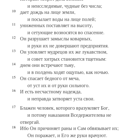
и неисследимые, чудные без числа;
10
дает дождь на лице земли,
и посылает воды на лице полей;
11
униженных поставляет на высоту,
и сетующие возносятся во спасение.
12
Он разрушает замыслы коварных,
и руки их не довершают предприятия.
13
Он уловляет мудрецов их же лукавством,
и совет хитрых становится тщетным:
14
днем они встречают тьму,
и в полдень ходят ощупью, как ночью.
15
Он спасает бедного от меча,
от уст их и от руки сильного.
16
И есть несчастному надежда,
и неправда затворяет уста свои.
17
Блажен человек, которого вразумляет Бог,
и потому наказания Вседержителева не
отвергай.
18
Ибо Он причиняет раны и Сам обвязывает их;
Он поражает, и Его же руки врачуют.