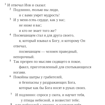
1
И отвечал Иов и сказал:
2
Подлинно,
только
вы люди,
и с вами умрет мудрость!
3
И у меня
есть
сердце, как у вас;
не ниже я вас;
и кто не знает того же?
4
Посмешищем стал я для друга своего,
я, который взывал к Богу, и которому Он
отвечал,
посмешищем —
человек
праведный,
непорочный.
5
Так презрен по мыслям сидящего в покое,
факел, приготовленный для спотыкающихся
ногами.
6
Покойны шатры у грабителей,
и безопасны у раздражающих Бога,
которые как бы Бога носят в руках своих.
7
И подлинно: спроси у скота, и научит тебя,
у птицы небесной, и возвестит тебе;
8
или побеседуй с землею, и наставит тебя,