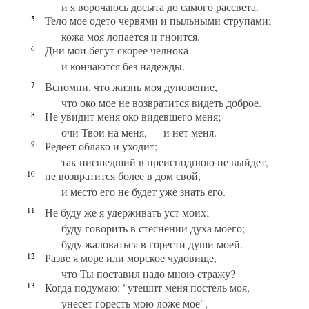
и я ворочаюсь досыта до самого рассвета.
5
Тело мое одето червями и пыльными струпами;
кожа моя лопается и гноится.
6
Дни мои бегут скорее челнока
и кончаются без надежды.
7
Вспомни, что жизнь моя дуновение,
что око мое не возвратится видеть доброе.
8
Не увидит меня око видевшего меня;
очи Твои на меня, — и нет меня.
9
Редеет облако и уходит;
так нисшедший в преисподнюю не выйдет,
10
не возвратится более в дом свой,
и место его не будет уже знать его.
11
Не буду же я удерживать уст моих;
буду говорить в стеснении духа моего;
буду жаловаться в горести души моей.
12
Разве я море или морское чудовище,
что Ты поставил надо мною стражу?
13
Когда подумаю: "утешит меня постель моя,
унесет горесть мою ложе мое",