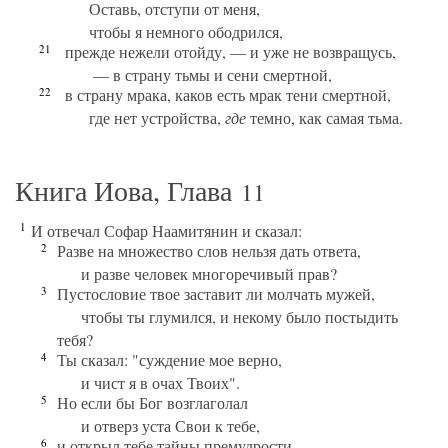
Оставь, отступи от меня,
чтобы я немного ободрился,
21
прежде нежели отойду, — и уже не возвращусь,
— в страну тьмы и сени смертной,
22
в страну мрака, каков есть мрак тени смертной,
где нет устройства,
где
темно, как самая тьма.
Книга Иова, Глава
11
1
И отвечал Софар Наамитянин и сказал:
2
Разве на множество слов нельзя дать ответа,
и разве человек многоречивый прав?
3
Пустословие твое заставит ли молчать мужей,
чтобы ты глумился, и некому было постыдить
тебя?
4
Ты сказал: "суждение мое верно,
и чист я в очах Твоих".
5
Но если бы Бог возглаголал
и отверз уста Свои к тебе,
6
и открыл тебе тайны премудрости,