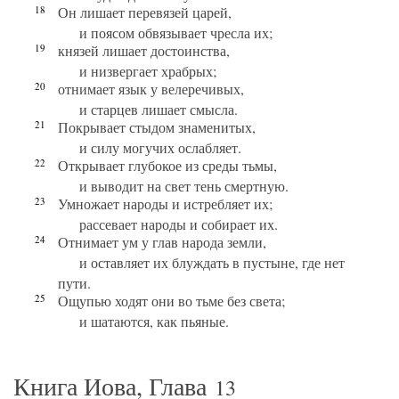
18
Он лишает перевязей царей,
и поясом обвязывает чресла их;
19
князей лишает достоинства,
и низвергает храбрых;
20
отнимает язык у велеречивых,
и старцев лишает смысла.
21
Покрывает стыдом знаменитых,
и силу могучих ослабляет.
22
Открывает глубокое из среды тьмы,
и выводит на свет тень смертную.
23
Умножает народы и истребляет их;
рассевает народы и собирает их.
24
Отнимает ум у глав народа земли,
и оставляет их блуждать в пустыне, где нет
пути.
25
Ощупью ходят они во тьме без света;
и шатаются, как пьяные.
Книга Иова, Глава
13