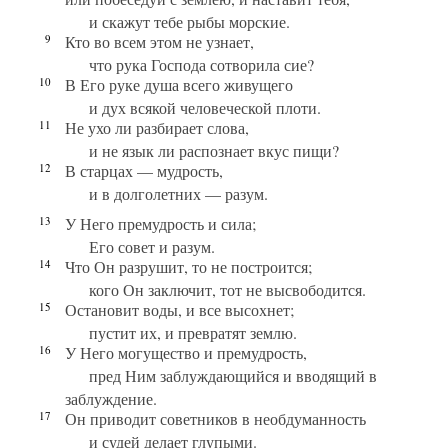
и скажут тебе рыбы морские.
9
Кто во всем этом не узнает,
что рука Господа сотворила сие?
10
В Его руке душа всего живущего
и дух всякой человеческой плоти.
11
Не ухо ли разбирает слова,
и не язык ли распознает вкус пищи?
12
В старцах — мудрость,
и в долголетних — разум.
13
У Него премудрость и сила;
Его совет и разум.
14
Что Он разрушит, то не построится;
кого Он заключит, тот не высвободится.
15
Остановит воды, и все высохнет;
пустит их, и превратят землю.
16
У Него могущество и премудрость,
пред Ним заблуждающийся и вводящий в
заблуждение.
17
Он приводит советников в необдуманность
и судей делает глупыми.