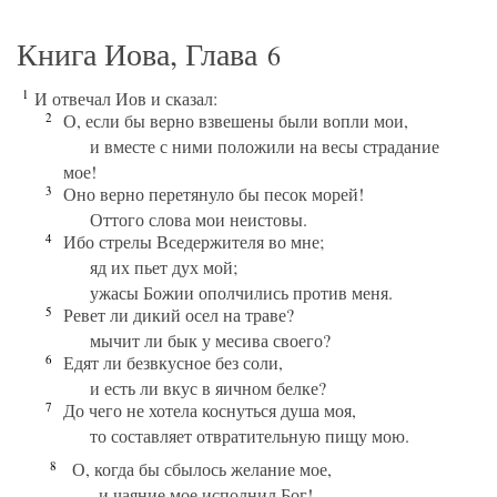
Книга Иова, Глава
6
1
И отвечал Иов и сказал:
2
О, если бы верно взвешены были вопли мои,
и вместе с ними положили на весы страдание
мое!
3
Оно верно перетянуло бы песок морей!
Оттого слова мои неистовы.
4
Ибо стрелы Вседержителя во мне;
яд их пьет дух мой;
ужасы Божии ополчились против меня.
5
Ревет ли дикий осел на траве?
мычит ли бык у месива своего?
6
Едят ли безвкусное без соли,
и есть ли вкус в яичном белке?
7
До чего не хотела коснуться душа моя,
то составляет отвратительную пищу мою.
8
О, когда бы сбылось желание мое,
и чаяние мое исполнил Бог!