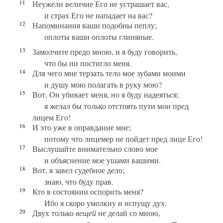
11
Неужели величие Его не устрашает вас,
и страх Его не нападает на вас?
12
Напоминания ваши подобны пеплу;
оплоты ваши оплоты глиняные.
13
Замолчите предо мною, и я буду говорить,
что бы ни постигло меня.
14
Для чего мне терзать тело мое зубами моими
и душу мою полагать в руку мою?
15
Вот, Он убивает меня, но я буду надеяться;
я желал бы только отстоять пути мои пред
лицем Его!
16
И это уже в оправдание мне;
потому что лицемер не пойдет пред лице Его!
17
Выслушайте внимательно слово мое
и объяснение мое ушами вашими.
18
Вот, я завел судебное дело;
знаю, что буду прав.
19
Кто в состоянии оспорить меня?
Ибо я скоро умолкну и испущу дух.
20
Двух только
вещей
не делай со мною,