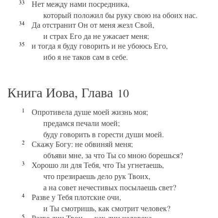
33
Нет между нами посредника,
который положил бы руку свою на обоих нас.
34
Да отстранит Он от меня жезл Свой,
и страх Его да не ужасает меня;
35
и тогда я буду говорить и не убоюсь Его,
ибо я не таков сам в себе.
Книга Иова, Глава
10
1
Опротивела душе моей жизнь моя;
предамся печали моей;
буду говорить в горести души моей.
2
Скажу Богу: не обвиняй меня;
объяви мне, за что Ты со мною борешься?
3
Хорошо ли для Тебя, что Ты угнетаешь,
что презираешь дело рук Твоих,
а на совет нечестивых посылаешь свет?
4
Разве у Тебя плотские очи,
и Ты смотришь, как смотрит человек?
5
Разве дни Твои — как дни человека,