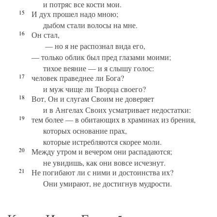
и потряс все кости мои.
15
И дух прошел надо мною;
дыбом стали волосы на мне.
16
Он стал,
— но я не распознал вида его,
— только облик был пред глазами моими;
тихое веяние — и я слышу голос:
17
человек праведнее ли Бога?
и муж чище ли Творца своего?
18
Вот, Он и слугам Своим не доверяет
и в Ангелах Своих усматривает недостатки:
19
тем более — в обитающих в храминах из брения,
которых основание прах,
которые истребляются скорее моли.
20
Между утром и вечером они распадаются;
не увидишь, как они вовсе исчезнут.
21
Не погибают ли с ними и достоинства их?
Они умирают, не достигнув мудрости.