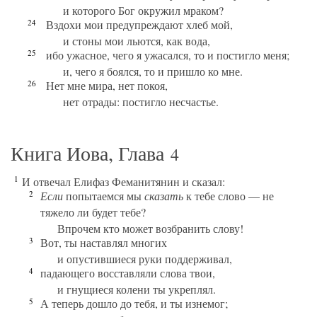
и которого Бог окружил мраком?
24
Вздохи мои предупреждают хлеб мой,
и стоны мои льются, как вода,
25
ибо ужасное, чего я ужасался, то и постигло меня;
и, чего я боялся, то и пришло ко мне.
26
Нет мне мира, нет покоя,
нет отрады: постигло несчастье.
Книга Иова, Глава
4
1
И отвечал Елифаз Феманитянин и сказал:
2
Если
попытаемся мы
сказать
к тебе слово — не
тяжело ли будет тебе?
Впрочем кто может возбранить слову!
3
Вот, ты наставлял многих
и опустившиеся руки поддерживал,
4
падающего восставляли слова твои,
и гнущиеся колени ты укреплял.
5
А теперь дошло до тебя, и ты изнемог;