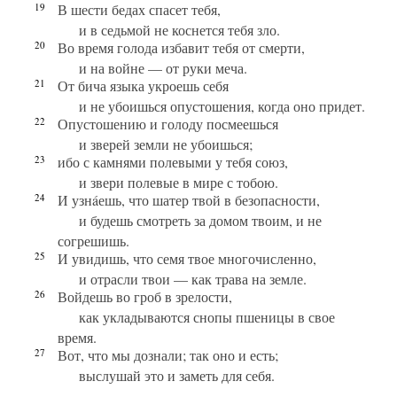
19
В шести бедах спасет тебя,
и в седьмой не коснется тебя зло.
20
Во время голода избавит тебя от смерти,
и на войне — от руки меча.
21
От бича языка укроешь себя
и не убоишься опустошения, когда оно придет.
22
Опустошению и голоду посмеешься
и зверей земли не убоишься;
23
ибо с камнями полевыми у тебя союз,
и звери полевые в мире с тобою.
24
И узнáешь, что шатер твой в безопасности,
и будешь смотреть за домом твоим, и не
согрешишь.
25
И увидишь, что семя твое многочисленно,
и отрасли твои — как трава на земле.
26
Войдешь во гроб в зрелости,
как укладываются снопы пшеницы в свое
время.
27
Вот, что мы дознали; так оно и есть;
выслушай это и заметь для себя.