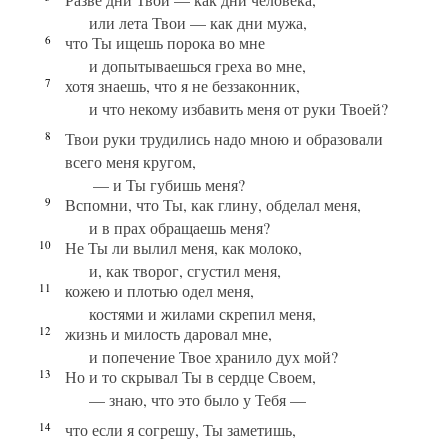
или лета Твои — как дни мужа,
6
что Ты ищешь порока во мне
и допытываешься греха во мне,
7
хотя знаешь, что я не беззаконник,
и что некому избавить меня от руки Твоей?
8
Твои руки трудились надо мною и образовали
всего меня кругом,
— и Ты губишь меня?
9
Вспомни, что Ты, как глину, обделал меня,
и в прах обращаешь меня?
10
Не Ты ли вылил меня, как молоко,
и, как творог, сгустил меня,
11
кожею и плотью одел меня,
костями и жилами скрепил меня,
12
жизнь и милость даровал мне,
и попечение Твое хранило дух мой?
13
Но и то скрывал Ты в сердце Своем,
— знаю, что это было у Тебя —
14
что если я согрешу, Ты заметишь,