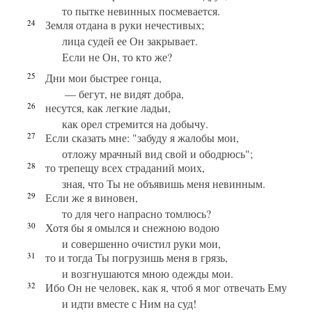
то пытке невинных посмевается.
24
Земля отдана в руки нечестивых;
лица судей ее Он закрывает.
Если не Он, то кто же?
25
Дни мои быстрее гонца,
— бегут, не видят добра,
26
несутся, как легкие ладьи,
как орел стремится на добычу.
27
Если сказать мне: "забуду я жалобы мои,
отложу мрачный вид свой и ободрюсь";
28
то трепещу всех страданий моих,
зная, что Ты не объявишь меня невинным.
29
Если же я виновен,
то для чего напрасно томлюсь?
30
Хотя бы я омылся и снежною водою
и совершенно очистил руки мои,
31
то и тогда Ты погрузишь меня в грязь,
и возгнушаются мною одежды мои.
32
Ибо Он не человек, как я, чтоб я мог отвечать Ему
и идти вместе с Ним на суд!