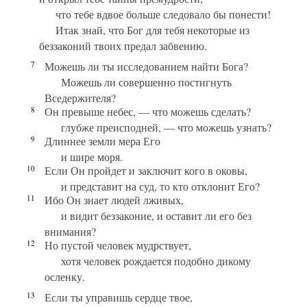
что тебе вдвое больше следовало бы понести!
Итак знай, что Бог для тебя некоторые из
беззаконий твоих предал забвению.
7
Можешь ли ты исследованием найти Бога?
Можешь ли совершенно постигнуть
Вседержителя?
8
Он превыше небес, — что можешь сделать?
глубже преисподней, — что можешь узнать?
9
Длиннее земли мера Его
и шире моря.
10
Если Он пройдет и заключит кого в оковы,
и представит на суд, то кто отклонит Его?
11
Ибо Он знает людей лживых,
и видит беззаконие, и оставит ли его без
внимания?
12
Но пустой человек мудрствует,
хотя человек рождается подобно дикому
осленку.
13
Если ты управишь сердце твое,