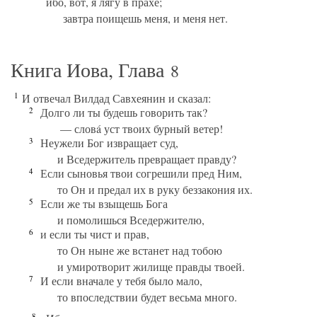
ибо, вот, я лягу в прахе;
завтра поищешь меня, и меня нет.
Книга Иова, Глава
8
1
И отвечал Вилдад Савхеянин и сказал:
2
Долго ли ты будешь говорить так?
— словá уст твоих бурный ветер!
3
Неужели Бог извращает суд,
и Вседержитель превращает правду?
4
Если сыновья твои согрешили пред Ним,
то Он и предал их в руку беззакония их.
5
Если же ты взыщешь Бога
и помолишься Вседержителю,
6
и если ты чист и прав,
то Он ныне же встанет над тобою
и умиротворит жилище правды твоей.
7
И если вначале у тебя было мало,
то впоследствии будет весьма много.
8