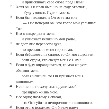
и приискивать себе слова пред Ним?
15
Хотя бы я и прав был, но не буду отвечать,
а буду умолять Судию моего.
16
Если бы я воззвал, и Он ответил мне,
— я не поверил бы, что голос мой услышал
Тот,
17
Кто в вихре разит меня
и умножает безвинно мои раны,
18
не дает мне перевести духа,
но пресыщает меня горестями.
19
Если
действовать
силою, то Он могуществен;
если судом, кто сведет меня с Ним?
20
Если я буду оправдываться, то мои же уста
обвинят меня;
если
я невинен, то Он признáет меня
виновным.
21
Невинен я; не хочу знать души моей,
презираю жизнь мою.
22
Все одно; поэтому я сказал,
что Он губит и непорочного и виновного.
23
Если этого поражает Он бичом вдруг,