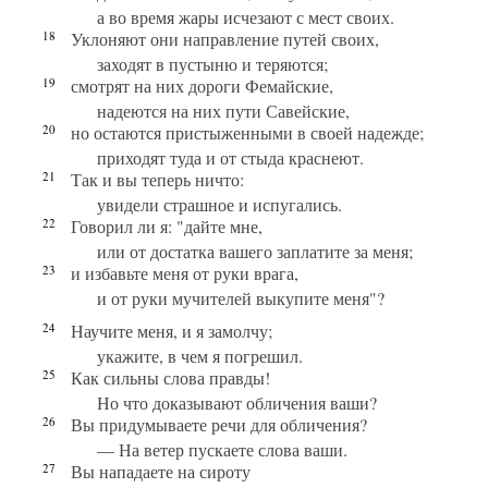
а во время жары исчезают с мест своих.
18
Уклоняют они направление путей своих,
заходят в пустыню и теряются;
19
смотрят на них дороги Фемайские,
надеются на них пути Савейские,
20
но остаются пристыженными в своей надежде;
приходят туда и от стыда краснеют.
21
Так и вы теперь ничто:
увидели страшное и испугались.
22
Говорил ли я: "дайте мне,
или от достатка вашего заплатите за меня;
23
и избавьте меня от руки врага,
и от руки мучителей выкупите меня"?
24
Научите меня, и я замолчу;
укажите, в чем я погрешил.
25
Как сильны слова правды!
Но что доказывают обличения ваши?
26
Вы придумываете речи для обличения?
— На ветер пускаете слова ваши.
27
Вы нападаете на сироту