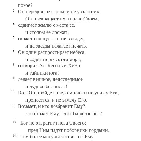
покое?
5
Он передвигает горы, и не узнают их:
Он превращает их в гневе Своем;
6
сдвигает землю с места ее,
и столбы ее дрожат;
7
скажет солнцу — и не взойдет,
и на звезды налагает печать.
8
Он один распростирает небеса
и ходит по высотам моря;
9
сотворил Ас, Кесиль и Хима
и тайники юга;
10
делает великое, неисследимое
и чудное без числа!
11
Вот, Он пройдет предо мною, и не увижу Его;
пронесется, и не замечу Его.
12
Возьмет, и кто возбранит Ему?
кто скажет Ему: "что Ты делаешь"?
13
Бог не отвратит гнева Своего;
пред Ним падут поборники гордыни.
14
Тем более могу ли я отвечать Ему