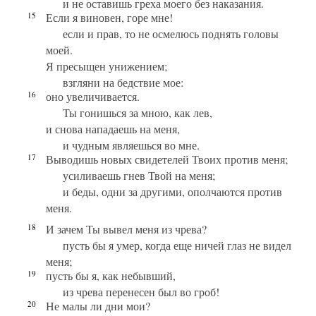
и не оставишь греха моего без наказания.
15
Если я виновен, горе мне!
если и прав, то не осмелюсь поднять головы
моей.
Я пресыщен унижением;
взгляни на бедствие мое:
16
оно увеличивается.
Ты гонишься за мною, как лев,
и снова нападаешь на меня,
и чудным являешься во мне.
17
Выводишь новых свидетелей Твоих против меня;
усиливаешь гнев Твой на меня;
и беды, одни за другими, ополчаются против
меня.
18
И зачем Ты вывел меня из чрева?
пусть бы я умер, когда еще ничей глаз не видел
меня;
19
пусть бы я, как небывший,
из чрева перенесен был во гроб!
20
Не малы ли дни мои?