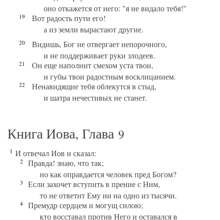
оно откажется от него: "я не видало тебя!"
19
Вот радость пути его!
а из земли вырастают другие.
20
Видишь, Бог не отвергает непорочного,
и не поддерживает руки злодеев.
21
Он еще наполнит смехом уста твои,
и губы твои радостным восклицанием.
22
Ненавидящие тебя облекутся в стыд,
и шатра нечестивых не станет.
Книга Иова, Глава
9
1
И отвечал Иов и сказал:
2
Правда! знаю, что так;
но как оправдается человек пред Богом?
3
Если захочет вступить в прение с Ним,
то не ответит Ему ни на одно из тысячи.
4
Премудр сердцем и могущ силою;
кто восставал против Него и оставался в