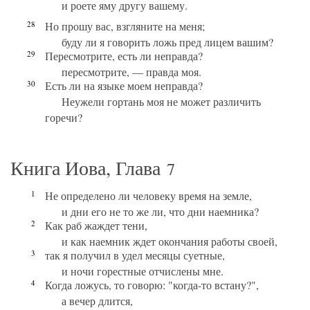
и роете яму другу вашему.
28
Но прошу вас, взгляните на меня;
буду ли я говорить ложь пред лицем вашим?
29
Пересмотрите, есть ли неправда?
пересмотрите, — правда моя.
30
Есть ли на языке моем неправда?
Неужели гортань моя не может различить
горечи?
Книга Иова, Глава
7
1
Не определено ли человеку время на земле,
и дни его не то же ли, что дни наемника?
2
Как раб жаждет тени,
и как наемник ждет окончания работы своей,
3
так я получил в удел месяцы суетные,
и ночи горестные отчислены мне.
4
Когда ложусь, то говорю: "когда-то встану?",
а вечер длится,