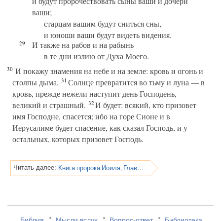
и будут пророчествовать сыны ваши и дочери
ваши;
старцам вашим будут сниться сны,
и юноши ваши будут видеть видения.
29
И также на рабов и на рабынь
в те дни излию от Духа Моего.
30
И покажу знамения на небе и на земле: кровь и огонь и
31
столпы дыма.
Солнце превратится во тьму и луна — в
кровь, прежде нежели наступит день Господень,
32
великий и страшный.
И будет: всякий, кто призовет
имя Господне, спасется; ибо на горе Сионе и в
Иерусалиме будет спасение, как сказал Господь, и у
остальных, которых призовет Господь.
Книга пророка Иоиля, Глава 3
Читать далее:
Библия
Мысли вслух
Вопрос-ответ
Библиотека