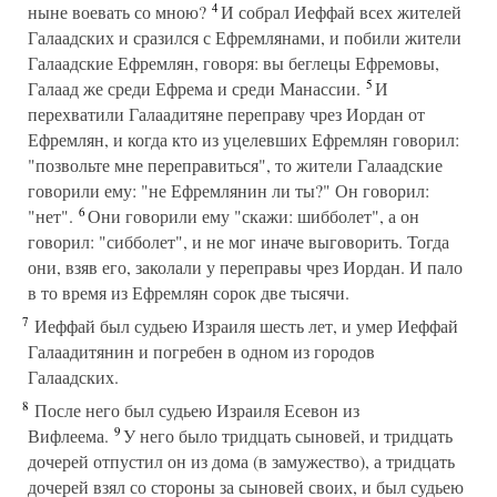
4
ныне воевать со мною?
И собрал Иеффай всех жителей
Галаадских и сразился с Ефремлянами, и побили жители
Галаадские Ефремлян, говоря: вы беглецы Ефремовы,
5
Галаад же среди Ефрема и среди Манассии.
И
перехватили Галаадитяне переправу чрез Иордан от
Ефремлян, и когда кто из уцелевших Ефремлян говорил:
"позвольте мне переправиться", то жители Галаадские
говорили ему: "не Ефремлянин ли ты?" Он говорил:
6
"нет".
Они говорили ему "скажи: шибболет", а он
говорил: "сибболет", и не мог иначе выговорить. Тогда
они, взяв его, заколали у переправы чрез Иордан. И пало
в то время из Ефремлян сорок две тысячи.
7
Иеффай был судьею Израиля шесть лет, и умер Иеффай
Галаадитянин и погребен в одном из городов
Галаадских.
8
После него был судьею Израиля Есевон из
9
Вифлеема.
У него было тридцать сыновей, и тридцать
дочерей отпустил он из дома (в замужество), а тридцать
дочерей взял со стороны за сыновей своих, и был судьею