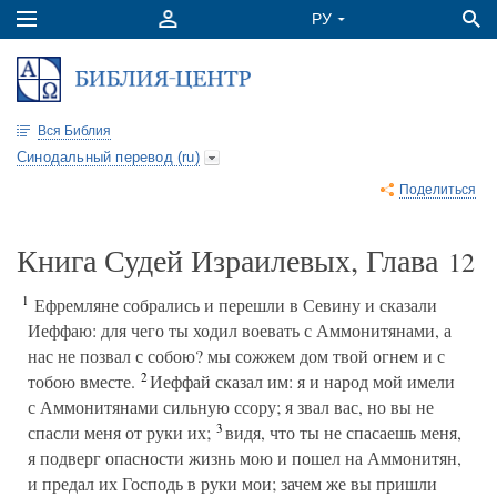
Вся Библия
Синодальный перевод (ru)
Поделиться
Книга Судей Израилевых, Глава
12
1
Ефремляне собрались и перешли в Севину и сказали
Иеффаю: для чего ты ходил воевать с Аммонитянами, а
нас не позвал с собою? мы сожжем дом твой огнем и с
2
тобою вместе.
Иеффай сказал им: я и народ мой имели
с Аммонитянами сильную ссору; я звал вас, но вы не
3
спасли меня от руки их;
видя, что ты не спасаешь меня,
я подверг опасности жизнь мою и пошел на Аммонитян,
и предал их Господь в руки мои; зачем же вы пришли