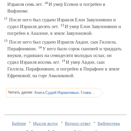
10
Израиля семь лет.
И умер Есевон и погребен в
Вифлееме.
11
После него был судьею Израиля Елон Завулонянин и
12
судил Израиля десять лет.
И умер Елон Завулонянин и
погребен в Аиалоне, в земле Завулоновой.
13
После него был судьею Израиля Авдон, сын Гиллела,
14
Пирафонянин.
У него было сорок сыновей и тридцать
внуков, ездивших на семидесяти молодых ослах; он
15
судил Израиля восемь лет.
И умер Авдон, сын
Гиллела, Пирафонянин, и погребен в Пирафоне в земле
Ефремовой, на горе Амаликовой.
Книга Судей Израилевых, Глава 13
Читать далее:
Библия
Мысли вслух
Вопрос-ответ
Библиотека