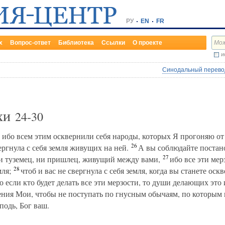
РУ
EN
FR
х
Вопрос-ответ
Библиотека
Ссылки
О проекте
и
Синодальный перевод
ихи
24-30
 ибо всем этим осквернили себя народы, которых Я прогоняю от 
26
вергнула с себя земля живущих на ней.
А вы соблюдайте постан
27
 ни туземец, ни пришлец, живущий между вами,
ибо все эти мер
28
мля;
чтоб и вас не свергнула с себя земля, когда вы станете оскв
 если кто будет делать все эти мерзости, то души делающих это
ния Мои, чтобы не поступать по гнусным обычаям, по которым 
подь, Бог ваш.