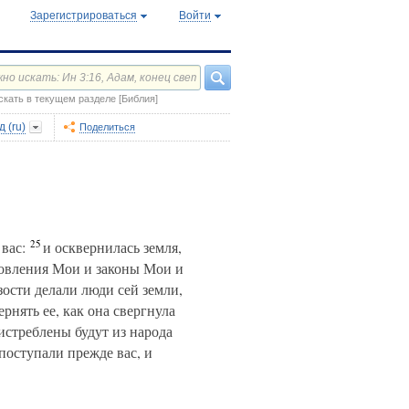
Зарегистрироваться
Войти
скать в текущем разделе [Библия]
 (ru)
Поделиться
25
вас:
и осквернилась земля,
овления Мои и законы Мои и
зости делали люди сей земли,
ернять ее, как она свергнула
 истреблены будут из народа
поступали прежде вас, и