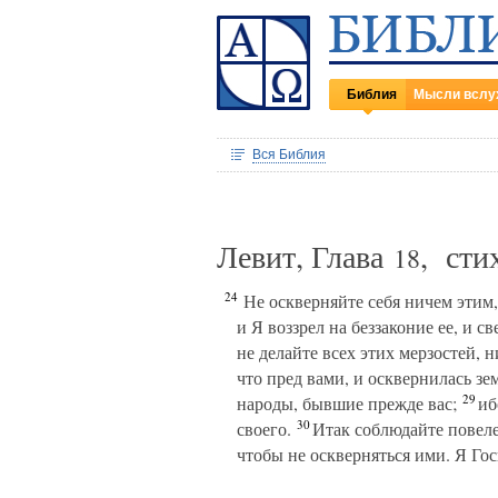
Библия
Мысли вслу
Вся Библия
Левит, Глава
, ст
18
24
Не оскверняйте себя ничем этим,
и Я воззрел на беззаконие ее, и с
не делайте всех этих мерзостей,
что пред вами, и осквернилась зе
29
народы, бывшие прежде вас;
ибо
30
своего.
Итак соблюдайте повеле
чтобы не оскверняться ими. Я Гос