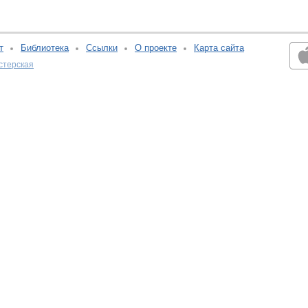
т
Библиотека
Ссылки
О проекте
Карта сайта
стерская
v:2.0.3.107