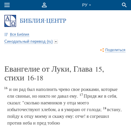
Вся Библия
Синодальный перевод (ru)
Поделиться
Евангелие от Луки, Глава
,
15
стихи
16-18
16
и он рад был наполнить чрево свое рожками, которые
17
ели свиньи, но никто не давал ему.
Придя же в себя,
сказал: "сколько наемников у отца моего
18
избыточествуют хлебом, а я умираю от голода;
встану,
пойду к отцу моему и скажу ему: отче! я согрешил
против неба и пред тобою