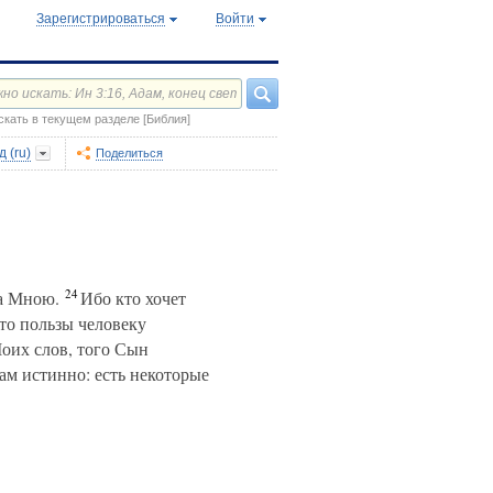
Зарегистрироваться
Войти
скать в текущем разделе [Библия]
 (ru)
Поделиться
24
за Мною.
Ибо кто хочет
то пользы человеку
оих слов, того Сын
м истинно: есть некоторые