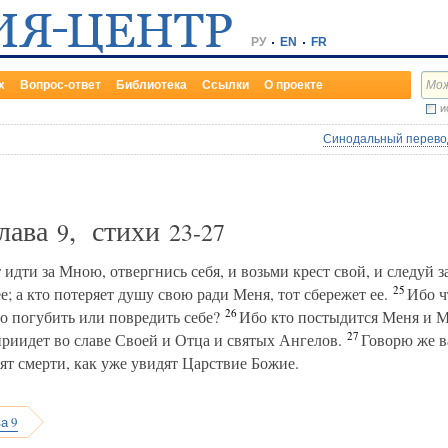
РУ
EN
FR
х
Вопрос-ответ
Библиотека
Ссылки
О проекте
и
Синодальный перевод
Глава
, стихи
9
23-27
т идти за Мною, отвергнись себя, и возьми крест свой, и следуй 
25
е; а кто потеряет душу свою ради Меня, тот сбережет ее.
Ибо ч
26
го погубить или повредить себе?
Ибо кто постыдится Меня и М
27
приидет во славе Своей и Отца и святых Ангелов.
Говорю же ва
сят смерти, как уже увидят Царствие Божие.
а 9