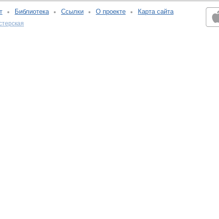
т
Библиотека
Ссылки
О проекте
Карта сайта
стерская
v:2.0.3.107