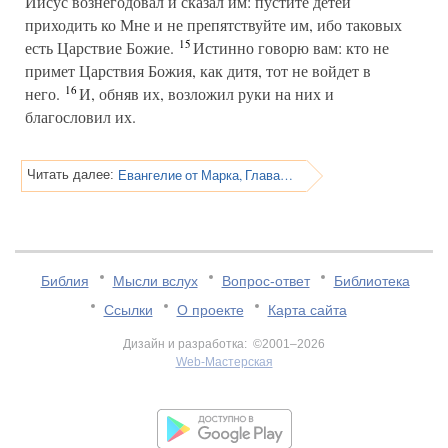
Иисус вознегодовал и сказал им: пустите детей
приходить ко Мне и не препятствуйте им, ибо таковых
15
есть Царствие Божие.
Истинно говорю вам: кто не
примет Царствия Божия, как дитя, тот не войдет в
16
него.
И, обняв их, возложил руки на них и
благословил их.
Евангелие от Марка, Глава 10
Читать далее:
Библия
Мысли вслух
Вопрос-ответ
Библиотека
Ссылки
О проекте
Карта сайта
Дизайн и разработка: ©2001–2026
Web-Мастерская
v:2.0.3.107