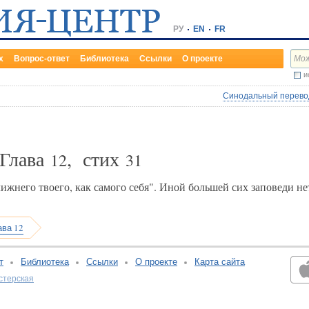
РУ
EN
FR
х
Вопрос-ответ
Библиотека
Ссылки
О проекте
и
Синодальный перевод
 Глава
, стих
12
31
ижнего твоего, как самого себя". Иной большей сих заповеди не
ава 12
т
Библиотека
Ссылки
О проекте
Карта сайта
стерская
v:2.0.3.107