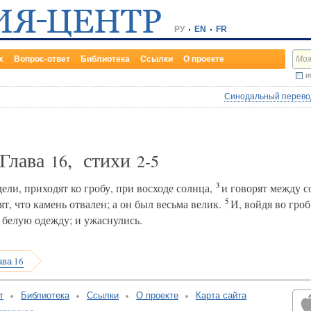
РУ
EN
FR
х
Вопрос-ответ
Библиотека
Ссылки
О проекте
и
Синодальный перевод
 Глава
, стихи
16
2-5
3
ели, приходят ко гробу, при восходе солнца,
и говорят между с
5
ят, что камень отвален; а он был весьма велик.
И, войдя во гро
 белую одежду; и ужаснулись.
ава 16
т
Библиотека
Ссылки
О проекте
Карта сайта