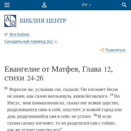
Вся Библия
Синодальный перевод (ru)
Поделиться
Евангелие от Матфея, Глава
,
12
стихи
24-26
24
Фарисеи же, услышав
сие,
сказали: Он изгоняет бесов
25
не иначе, как
силою
веельзевула, князя бесовского.
Но
Иисус, зная помышления их, сказал им: всякое царство,
разделившееся само в себе, опустеет; и всякий город или
26
дом, разделившийся сам в себе, не устоит.
И если
сатана сатану изгоняет, то он разделился сам с собою:
как же устоит царство его?