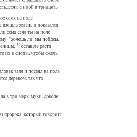
тьдесят, а иной в тридцать.
ое семя на поле
а взошла зелень и показался
ли семя сеял ты на поле
ему: "хочешь ли, мы пойдем,
30
шеницы,
оставьте расти
те их в снопы, чтобы сжечь
ловек взял и посеял на поле
тся деревом, так что
ла в три меры муки, доколе
ез пророка, который говорит: