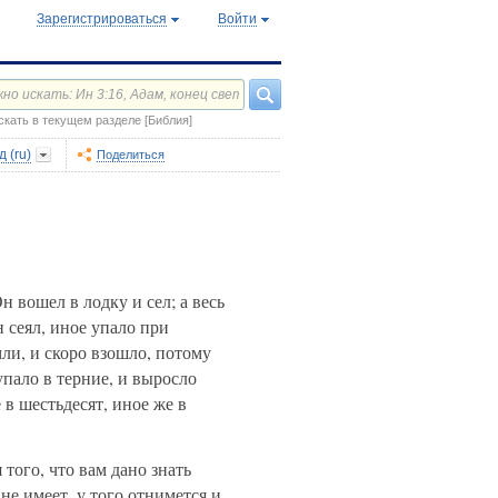
Зарегистрироваться
Войти
скать в текущем разделе [Библия]
 (ru)
Поделиться
 вошел в лодку и сел; а весь
н сеял, иное упало при
ли, и скоро взошло, потому
пало в терние, и выросло
 в шестьдесят, иное же в
 того, что вам дано знать
не имеет, у того отнимется и