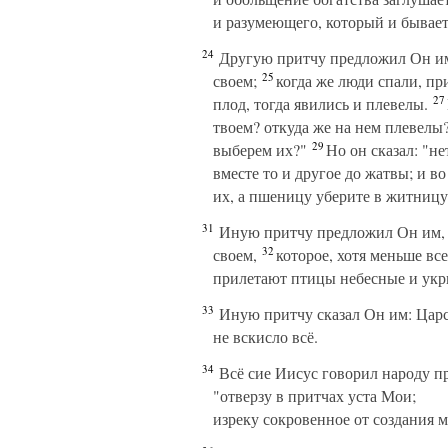
и разумеющего, который и бывает 
24
Другую притчу предложил Он им,
25
своем;
когда же люди спали, пр
27
плод, тогда явились и плевелы.
твоем? откуда же на нем плевелы
29
выберем их?"
Но он сказал: "н
вместе то и другое до жатвы; и в
их, а пшеницу уберите в житницу
31
Иную притчу предложил Он им, го
32
своем,
которое, хотя меньше все
прилетают птицы небесные и укры
33
Иную притчу сказал Он им: Царст
не вскисло всё.
34
Всё сие Иисус говорил народу пр
"отверзу в притчах уста Мои;
изреку сокровенное от создания м