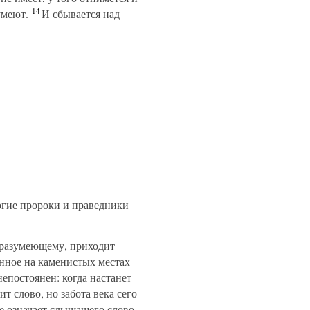
14
умеют.
И сбывается над
огие пророки и праведники
 разумеющему, приходит
нное на каменистых местах
непостоянен: когда настанет
т слово, но забота века сего
е означает слышащего слово