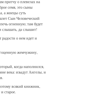
ам притчу о плевелах на
брое семя, это сыны
а, а жнецы суть
лет Сын Человеческий
 печь огненную; там будет
и слышать, да слышит!
 радости о нем идет и
агоценную жемчужину,
оторый, когда наполнился,
ине века: изыдут Ангелы, и
в.
оэтому всякий книжник,
и старое.