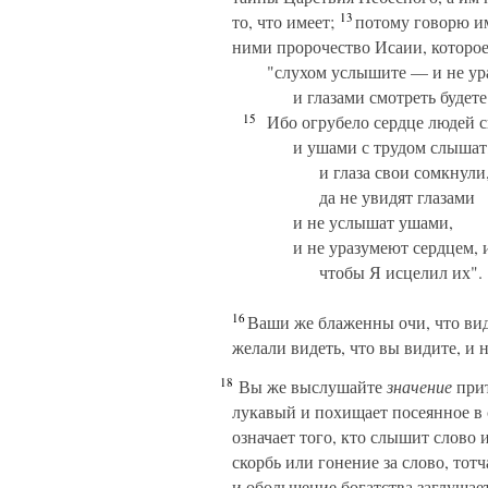
13
то, что имеет;
потому говорю им 
ними пророчество Исаии, которое
"слухом услышите — и не ур
и глазами смотреть будет
15
Ибо огрубело сердце людей 
и ушами с трудом слышат
и глаза свои сомкнули
да не увидят глазами
и не услышат ушами,
и не уразумеют сердцем, и
чтобы Я исцелил их".
16
Ваши же блаженны очи, что вид
желали видеть, что вы видите, и 
18
Вы же выслушайте
значение
прит
лукавый и похищает посеянное в с
означает того, кто слышит слово 
скорбь или гонение за слово, тотч
и обольщение богатства заглушает