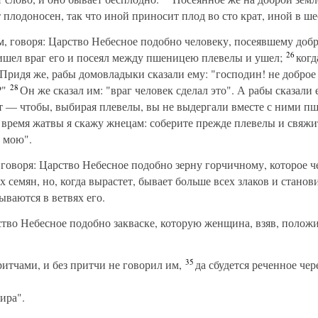
плодоносен, так что иной приносит плод во сто крат, иной в шес
 говоря: Царство Небесное подобно человеку, посеявшему добр
26
ишел враг его и посеял между пшеницею плевелы и ушел;
когд
Придя же, рабы домовладыки сказали ему: "господин! не доброе 
28
?"
Он же сказал им: "враг человек сделал это". А рабы сказали 
ет — чтобы, выбирая плевелы, вы не выдергали вместе с ними п
о время жатвы я скажу жнецам: соберите прежде плевелы и свяжи
 мою".
воря: Царство Небесное подобно зерну горчичному, которое че
х семян, но, когда вырастет, бывает больше всех злаков и станови
ваются в ветвях его.
во Небесное подобно закваске, которую женщина, взяв, положи
35
итчами, и без притчи не говорил им,
да сбудется реченное чер
ира".