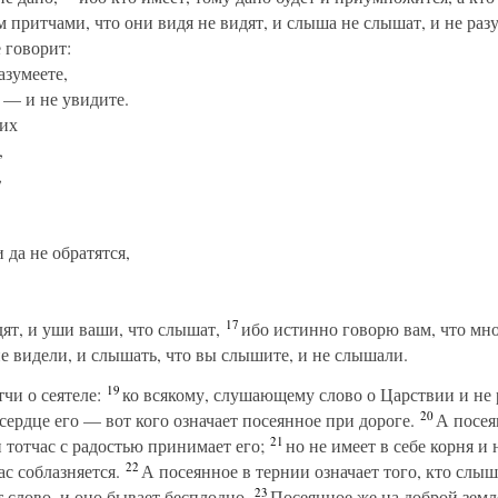
притчами, что они видя не видят, и слыша не слышат, и не раз
 говорит:
азумеете,
е — и не увидите.
сих
,
,
 да не обратятся,
17
ят, и уши ваши, что слышат,
ибо истинно говорю вам, что мн
не видели, и слышать, что вы слышите, и не слышали.
19
чи о сеятеле:
ко всякому, слушающему слово о Царствии и не
20
ердце его — вот кого означает посеянное при дороге.
А посея
21
и тотчас с радостью принимает его;
но не имеет в себе корня и 
22
ас соблазняется.
А посеянное в тернии означает того, кто слыши
23
 слово, и оно бывает бесплодно.
Посеянное же на доброй земл