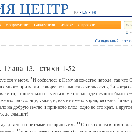
РУ
EN
FR
х
Вопрос-ответ
Библиотека
Ссылки
О проекте
и
Синодальный перевод
, Глава
, стихи
13
1-52
2
ус сел у моря.
И собралось к Нему множество народа, так что Он
4
х много притчами, говоря: вот, вышел сеятель сеять;
и когда о
5
вали то;
иное упало на места каменистые, где немного было зем
7
же взошло солнце, увяло, и, как не имело корня, засохло;
иное у
ло на добрую землю и принесло плод: одно во сто крат, а другое
ь, да слышит!
11
му: для чего притчами говоришь им?
Он сказал им в ответ: для
12
не дано,
ибо кто имеет, тому дано будет и приумножится, а кто 