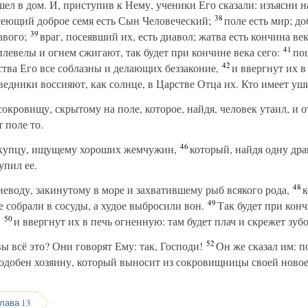
ел в дом. И, приступив к Нему, ученики Его сказали: изъясни н
38
 сеющий доброе семя есть Сын Человеческий;
поле есть мир; до
39
авого;
враг, посеявший их, есть диавол; жатва есть кончина век
41
евелы и огнем сжигают, так будет при кончине века сего:
пош
42
ства Его все соблазны и делающих беззаконие,
и ввергнут их в
ведники воссияют, как солнце, в Царстве Отца их. Кто имеет уш
кровищу, скрытому на поле, которое, найдя, человек утаил, и от
т поле то.
46
купцу, ищущему хороших жемчужин,
который, найдя одну др
упил ее.
48
воду, закинутому в море и захватившему рыб всякого рода,
к
49
е собрали в сосуды, а худое выбросили вон.
Так будет при конч
50
,
и ввергнут их в печь огненную: там будет плач и скрежет зубо
52
ы всё это? Они говорят Ему: так, Господи!
Он же сказал им: п
добен хозяину, который выносит из сокровищницы своей новое 
лава 13