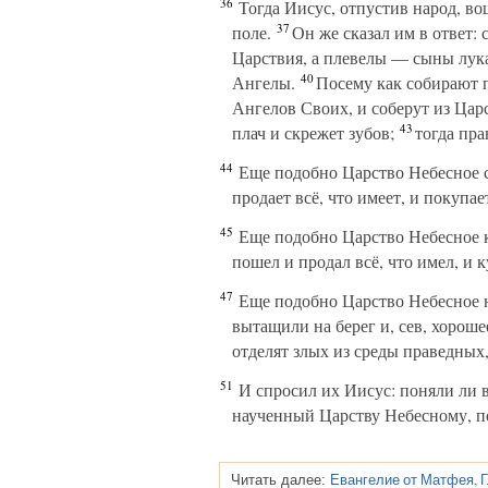
36
Тогда Иисус, отпустив народ, вош
37
поле.
Он же сказал им в ответ:
Царствия, а плевелы — сыны лук
40
Ангелы.
Посему как собирают пл
Ангелов Своих, и соберут из Цар
43
плач и скрежет зубов;
тогда пра
44
Еще подобно Царство Небесное со
продает всё, что имеет, и покупае
45
Еще подобно Царство Небесное 
пошел и продал всё, что имел, и к
47
Еще подобно Царство Небесное не
вытащили на берег и, сев, хороше
отделят злых из среды праведных
51
И спросил их Иисус: поняли ли в
наученный Царству Небесному, по
Евангелие от Матфея, Г
Читать далее: