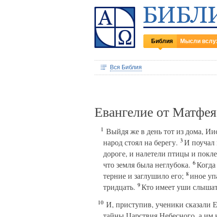
Библия
Мысли вслу
Вся Библия
Евангелие от Матфея
1
Выйдя же в день тот из дома, Иис
3
народ стоял на берегу.
И поучал и
дороге, и налетели птицы и покле
6
что земля была неглубока.
Когда 
8
терние и заглушило его;
иное упа
9
тридцать.
Кто имеет уши слышат
10
И, приступив, ученики сказали Е
тайны Царствия Небесного, а им 