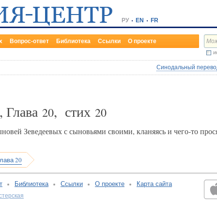
РУ
EN
FR
х
Вопрос-ответ
Библиотека
Ссылки
О проекте
и
Синодальный перевод
, Глава
, стих
20
20
новей Зеведеевых с сыновьями своими, кланяясь и чего-то прося
лава 20
т
Библиотека
Ссылки
О проекте
Карта сайта
стерская
v:2.0.3.107