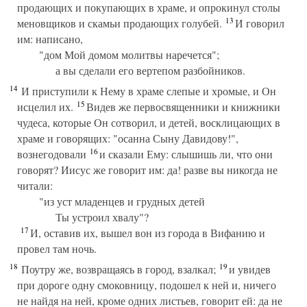
продающих и покупающих в храме, и опрокинул столы
13
меновщиков и скамьи продающих голубей.
И говорил
им: написано,
"дом Мой домом молитвы наречется";
а вы сделали его вертепом разбойников.
14
И приступили к Нему в храме слепые и хромые, и Он
15
исцелил их.
Видев же первосвященники и книжники
чудеса, которые Он сотворил, и детей, восклицающих в
храме и говорящих: "осанна Сыну Давидову!",
16
вознегодовали
и сказали Ему: слышишь ли, что они
говорят? Иисус же говорит им: да! разве вы никогда не
читали:
"из уст младенцев и грудных детей
Ты устроил хвалу"?
17
И, оставив их, вышел вон из города в Вифанию и
провел там ночь.
18
19
Поутру же, возвращаясь в город, взалкал;
и увидев
при дороге одну смоковницу, подошел к ней и, ничего
не найдя на ней, кроме одних листьев, говорит ей: да не