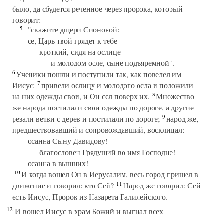
было, да сбудется реченное через пророка, который
говорит:
5
"скажите дщери Сионовой:
се, Царь твой грядет к тебе
кроткий, сидя на ослице
и молодом осле, сыне подъяремной".
6
Ученики пошли и поступили так, как повелел им
7
Иисус:
привели ослицу и молодого осла и положили
8
на них одежды свои, и Он сел поверх их.
Множество
же народа постилали свои одежды по дороге, а другие
9
резали ветви с дерев и постилали по дороге;
народ же,
предшествовавший и сопровождавший, восклицал:
осанна Сыну Давидову!
благословен Грядущий во имя Господне!
осанна в вышних!
10
И когда вошел Он в Иерусалим, весь город пришел в
11
движение и говорил: кто Сей?
Народ же говорил: Сей
есть Иисус, Пророк из Назарета Галилейского.
12
И вошел Иисус в храм Божий и выгнал всех