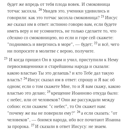
будет же впредь от тебя плода вовек. И смоковница
20
тотчас засохла.
Увидев это, ученики удивились и
21
говорили: как это тотчас засохла смоковница?
Иисус
же сказал им в ответ: истинно говорю вам, если будете
иметь веру и не усомнитесь, не только сделаете то, что
сделано
со смоковницею, но если и горе сей скажете:
22
"поднимись и ввергнись в море", — будет;
и всё, чего
ни попросите в молитве с верою, получите.
23
И когда пришел Он в храм и учил, приступили к Нему
первосвященники и старейшины народа и сказали:
какою властью Ты это делаешь? и кто Тебе дал такую
24
власть?
Иисус сказал им в ответ: спрошу и Я вас об
одном; если о том скажете Мне, то и Я вам скажу, какою
25
властью это делаю;
крещение Иоанново откуда было:
с небес, или от человеков? Они же рассуждали между
собою: если скажем: "с небес", то Он скажет нам:
26
"почему же вы не поверили ему?"
а если сказать: "от
человеков", — боимся народа, ибо все почитают Иоанна
27
за пророка.
И сказали в ответ Иисусу: не знаем.