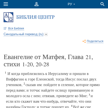
Вся Библия
Синодальный перевод (ru)
Поделиться
Евангелие от Матфея, Глава
,
21
стихи
1-20, 20-28
1
И когда приблизились к Иерусалиму и пришли в
Виффагию к горе Елеонской, тогда Иисус послал двух
2
учеников,
сказав им: пойдите в селение, которое прямо
перед вами; и тотчас найдете ослицу привязанную и
3
молодого осла с нею; отвязав, приведите ко Мне;
и
если кто скажет вам что-нибудь, отвечайте, что они
4
надобны Господу; и тотчас пошлет их.
Всё же сие