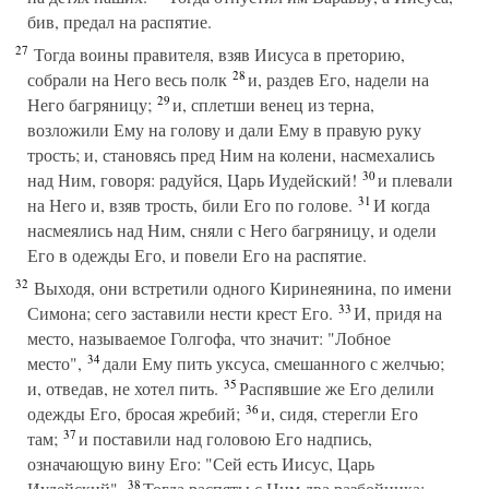
бив, предал на распятие.
27
Тогда воины правителя, взяв Иисуса в преторию,
28
собрали на Него весь полк
и, раздев Его, надели на
29
Него багряницу;
и, сплетши венец из терна,
возложили Ему на голову и дали Ему в правую руку
трость; и, становясь пред Ним на колени, насмехались
30
над Ним, говоря: радуйся, Царь Иудейский!
и плевали
31
на Него и, взяв трость, били Его по голове.
И когда
насмеялись над Ним, сняли с Него багряницу, и одели
Его в одежды Его, и повели Его на распятие.
32
Выходя, они встретили одного Киринеянина, по имени
33
Симона; сего заставили нести крест Его.
И, придя на
место, называемое Голгофа, что значит: "Лобное
34
место",
дали Ему пить уксуса, смешанного с желчью;
35
и, отведав, не хотел пить.
Распявшие же Его делили
36
одежды Его, бросая жребий;
и, сидя, стерегли Его
37
там;
и поставили над головою Его надпись,
означающую вину Его: "Сей есть Иисус, Царь
38
Иудейский".
Тогда распяты с Ним два разбойника: