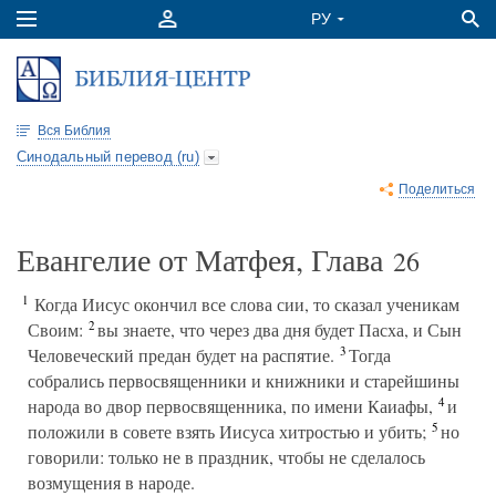
Вся Библия
Синодальный перевод (ru)
Поделиться
Евангелие от Матфея, Глава
26
1
Когда Иисус окончил все слова сии, то сказал ученикам
2
Своим:
вы знаете, что через два дня будет Пасха, и Сын
3
Человеческий предан будет на распятие.
Тогда
собрались первосвященники и книжники и старейшины
4
народа во двор первосвященника, по имени Каиафы,
и
5
положили в совете взять Иисуса хитростью и убить;
но
говорили: только не в праздник, чтобы не сделалось
возмущения в народе.