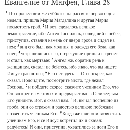
Евангелие от Матфея, Глава
28
1
По прошествии же субботы, на рассвете первого дня
недели, пришла Мария Магдалина и другая Мария
2
посмотреть гроб.
И вот, сделалось великое
землетрясение, ибо Ангел Господень, сошедший с небес,
приступив, отвалил камень от двери гроба и сидел на
3
нем;
вид его был, как молния, и одежда его бела, как
4
снег;
устрашившись его, стерегущие пришли в трепет
5
и стали, как мертвые;
Ангел же, обратив речь к
женщинам, сказал: не бойтесь, ибо знаю, что вы ищете
6
Иисуса распятого;
Его нет здесь — Он воскрес, как
сказал. Подойдите, посмотрите место, где лежал
7
Господь,
и пойдите скорее, скажите ученикам Его, что
Он воскрес из мертвых и предваряет вас в Галилее; там
8
Его увидите. Вот, я сказал вам.
И, выйдя поспешно из
гроба, они со страхом и радостью великою побежали
9
возвестить ученикам Его.
Когда же шли они возвестить
ученикам Его, и се Иисус встретил их и сказал:
радуйтесь! И они, приступив, ухватились за ноги Его и