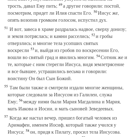
49
трость, давал Ему пить;
а другие говорили: постой,
50
посмотрим, придет ли Илия спасти Его.
Иисус же,
опять возопив громким голосом, испустил дух.
51
И вот, завеса в храме раздралась надвое, сверху донизу;
52
и земля потряслась; и камни расселись;
и гробы
отверзлись; и многие тела усопших святых
53
воскресли
и, выйдя из гробов по воскресении Его,
54
вошли во святый град и явились многим.
Сотник же и
те, которые с ним стерегли Иисуса, видя землетрясение
и все бывшее, устрашились весьма и говорили:
воистину Он был Сын Божий.
55
Там были также и смотрели издали многие женщины,
которые следовали за Иисусом из Галилеи, служа
56
Ему;
между ними были Мария Магдалина и Мария,
мать Иакова и Иосии, и мать сыновей Зеведеевых.
57
Когда же настал вечер, пришел богатый человек из
Аримафеи, именем Иосиф, который также учился у
58
Иисуса;
он, придя к Пилату, просил тела Иисусова.