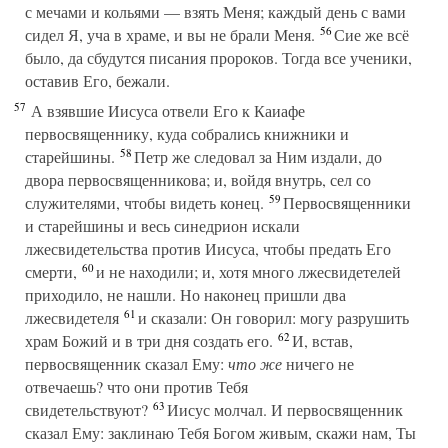
с мечами и кольями — взять Меня; каждый день с вами
56
сидел Я, уча в храме, и вы не брали Меня.
Сие же всё
было, да сбудутся писания пророков. Тогда все ученики,
оставив Его, бежали.
57
А взявшие Иисуса отвели Его к Каиафе
первосвященнику, куда собрались книжники и
58
старейшины.
Петр же следовал за Ним издали, до
двора первосвященникова; и, войдя внутрь, сел со
59
служителями, чтобы видеть конец.
Первосвященники
и старейшины и весь синедрион искали
лжесвидетельства против Иисуса, чтобы предать Его
60
смерти,
и не находили; и, хотя много лжесвидетелей
приходило, не нашли. Но наконец пришли два
61
лжесвидетеля
и сказали: Он говорил: могу разрушить
62
храм Божий и в три дня создать его.
И, встав,
первосвященник сказал Ему:
что же
ничего не
отвечаешь? что они против Тебя
63
свидетельствуют?
Иисус молчал. И первосвященник
сказал Ему: заклинаю Тебя Богом живым, скажи нам, Ты