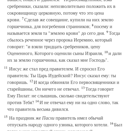
сребреники, сказали: непозволительно положить их в
сокровищницу церковную, потому что это цена
7
крови.
Сделав же совещание, купили на них землю
8
горшечника, для погребения странников;
посему и
9
называется земля та "землею крови" до сего дня.
Тогда
сбылось реченное через пророка Иеремию, который
говорит: "и взяли тридцать сребреников, цену
10
Оцененного, Которого оценили сыны Израиля,
и дали
их за землю горшечника, как сказал мне Господь".
11
Иисус же стал пред правителем. И спросил Его
правитель: Ты Царь Иудейский? Иисус сказал ему: ты
12
говоришь.
И когда обвиняли Его первосвященники и
13
старейшины, Он ничего не отвечал.
Тогда говорит
Ему Пилат: не слышишь, сколько свидетельствуют
14
против Тебя?
И не отвечал ему ни на одно слово, так
что правитель весьма дивился.
15
На праздник же
Пасхи
правитель имел обычай
16
отпускать народу одного узника, которого хотели.
Был