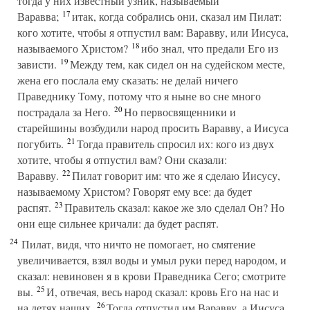
тогда у них известный узник, называемый
17
Варавва;
итак, когда собрались они, сказал им Пилат:
кого хотите, чтобы я отпустил вам: Варавву, или Иисуса,
18
называемого Христом?
ибо знал, что предали Его из
19
зависти.
Между тем, как сидел он на судейском месте,
жена его послала ему сказать: не делай ничего
Праведнику Тому, потому что я ныне во сне много
20
пострадала за Него.
Но первосвященники и
старейшины возбудили народ просить Варавву, а Иисуса
21
погубить.
Тогда правитель спросил их: кого из двух
хотите, чтобы я отпустил вам? Они сказали:
22
Варавву.
Пилат говорит им: что же я сделаю Иисусу,
называемому Христом? Говорят ему все: да будет
23
распят.
Правитель сказал: какое же зло сделал Он? Но
они еще сильнее кричали: да будет распят.
24
Пилат, видя, что ничто не помогает, но смятение
увеличивается, взял воды и умыл руки перед народом, и
сказал: невиновен я в крови Праведника Сего; смотрите
25
вы.
И, отвечая, весь народ сказал: кровь Его на нас и
26
на детях наших.
Тогда отпустил им Варавву, а Иисуса,