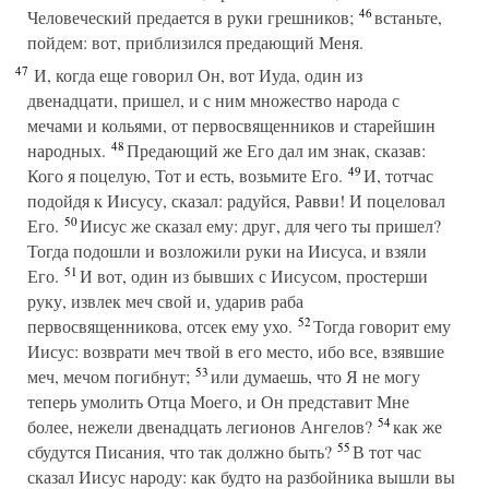
46
Человеческий предается в руки грешников;
встаньте,
пойдем: вот, приблизился предающий Меня.
47
И, когда еще говорил Он, вот Иуда, один из
двенадцати, пришел, и с ним множество народа с
мечами и кольями, от первосвященников и старейшин
48
народных.
Предающий же Его дал им знак, сказав:
49
Кого я поцелую, Тот и есть, возьмите Его.
И, тотчас
подойдя к Иисусу, сказал: радуйся, Равви! И поцеловал
50
Его.
Иисус же сказал ему: друг, для чего ты пришел?
Тогда подошли и возложили руки на Иисуса, и взяли
51
Его.
И вот, один из бывших с Иисусом, простерши
руку, извлек меч свой и, ударив раба
52
первосвященникова, отсек ему ухо.
Тогда говорит ему
Иисус: возврати меч твой в его место, ибо все, взявшие
53
меч, мечом погибнут;
или думаешь, что Я не могу
теперь умолить Отца Моего, и Он представит Мне
54
более, нежели двенадцать легионов Ангелов?
как же
55
сбудутся Писания, что так должно быть?
В тот час
сказал Иисус народу: как будто на разбойника вышли вы