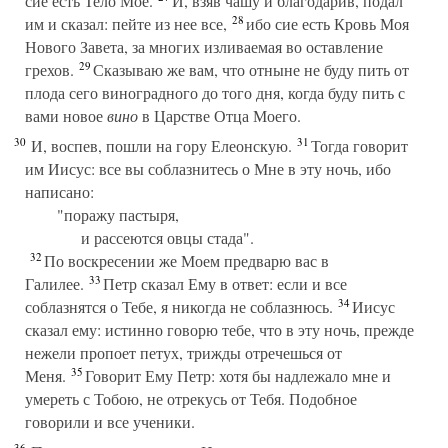
сие есть Тело Мое.
И, взяв чашу и благодарив, подал
28
им и сказал: пейте из нее все,
ибо сие есть Кровь Моя
Нового Завета, за многих изливаемая во оставление
29
грехов.
Сказываю же вам, что отныне не буду пить от
плода сего виноградного до того дня, когда буду пить с
вами новое
вино
в Царстве Отца Моего.
30
31
И, воспев, пошли на гору Елеонскую.
Тогда говорит
им Иисус: все вы соблазнитесь о Мне в эту ночь, ибо
написано:
"поражу пастыря,
и рассеются овцы стада".
32
По воскресении же Моем предварю вас в
33
Галилее.
Петр сказал Ему в ответ: если и все
34
соблазнятся о Тебе, я никогда не соблазнюсь.
Иисус
сказал ему: истинно говорю тебе, что в эту ночь, прежде
нежели пропоет петух, трижды отречешься от
35
Меня.
Говорит Ему Петр: хотя бы надлежало мне и
умереть с Тобою, не отрекусь от Тебя. Подобное
говорили и все ученики.
36