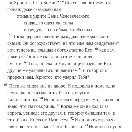
64
ли Христос, Сын Божий?
Иисус говорит ему: ты
сказал; даже сказываю вам:
отныне узрите Сына Человеческого,
сидящего одесную силы
и грядущего на облаках небесных.
65
Тогда первосвященник разодрал одежды свои и
сказал: Он богохульствует! на что еще нам свидетелей?
66
вот, теперь вы слышали богохульство Его!
как вам
кажется? Они же сказали в ответ: повинен
67
смерти.
Тогда плевали Ему в лице и заушали Его;
68
другие же ударяли Его по ланитам
и говорили:
прореки нам, Христос, кто ударил Тебя?
69
Петр же сидел вне на дворе. И подошла к нему одна
служанка и сказала: и ты был с Иисусом
70
Галилеянином.
Но он отрекся перед всеми, сказав: не
71
знаю, что ты говоришь.
Когда же он выходил за
ворота, увидела его другая, и говорит бывшим там: и
72
этот был с Иисусом Назореем.
И он опять отрекся с
73
клятвою, что не знает Сего Человека.
Немного спустя