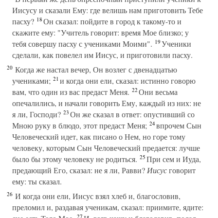
Иисусу и сказали Ему: где велишь нам приготовить Тебе
18
пасху?
Он сказал: пойдите в город к такому-то и
скажите ему: "Учитель говорит: время Мое близко; у
19
тебя совершу пасху с учениками Моими".
Ученики
сделали, как повелел им Иисус, и приготовили пасху.
20
Когда же настал вечер, Он возлег с двенадцатью
21
учениками;
и когда они ели, сказал: истинно говорю
22
вам, что один из вас предаст Меня.
Они весьма
опечалились, и начали говорить Ему, каждый из них: не
23
я ли, Господи?
Он же сказал в ответ: опустивший со
24
Мною руку в блюдо, этот предаст Меня;
впрочем Сын
Человеческий идет, как писано о Нем, но горе тому
человеку, которым Сын Человеческий предается: лучше
25
было бы этому человеку не родиться.
При сем и Иуда,
предающий Его, сказал: не я ли, Равви?
Иисус
говорит
ему: ты сказал.
26
И когда они ели, Иисус взял хлеб и, благословив,
преломил и, раздавая ученикам, сказал: приимите, ядите:
27