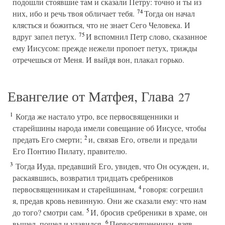
подошли стоявшие там и сказали Петру: точно и ты из
74
них, ибо и речь твоя обличает тебя.
Тогда он начал
клясться и божиться, что не знает Сего Человека. И
75
вдруг запел петух.
И вспомнил Петр слово, сказанное
ему Иисусом: прежде нежели пропоет петух, трижды
отречешься от Меня. И выйдя вон, плакал горько.
Евангелие от Матфея, Глава
27
1
Когда же настало утро, все первосвященники и
старейшины народа имели совещание об Иисусе, чтобы
2
предать Его смерти;
и, связав Его, отвели и предали
Его Понтию Пилату, правителю.
3
Тогда Иуда, предавший Его, увидев, что Он осужден, и,
раскаявшись, возвратил тридцать сребреников
4
первосвященникам и старейшинам,
говоря: согрешил
я, предав кровь невинную. Они же сказали ему: что нам
5
до того? смотри сам.
И, бросив сребреники в храме, он
6
вышел, пошел и удавился.
Первосвященники, взяв