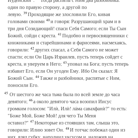
один по правую сторону, а другой по
39
левую.
Проходящие же злословили Его, кивая
40
головами своими
и говоря: Разрушающий храм и в
три дня Созидающий! спаси Себя Самого; если Ты Сын
41
Божий, сойди с креста.
Подобно и первосвященники с
книжниками и старейшинами и фарисеями, насмехаясь,
42
говорили:
других спасал, а Себя Самого не может
спасти; если Он Царь Израилев, пусть теперь сойдет с
43
креста, и уверуем в Него;
уповал на Бога; пусть теперь
избавит Его, если Он угоден Ему. Ибо Он сказал: Я
44
Божий Сын.
Также и разбойники, распятые с Ним,
поносили Его.
45
От шестого же часа тьма была по всей земле до часа
46
девятого;
а около девятого часа возопил Иисус
громким голосом: "Илѝ, Илѝ! лáма савахфанѝ?" то есть:
"Боже Мой, Боже Мой! для чего Ты Меня
47
оставил?"
Некоторые из стоявших там, слыша это,
48
говорили: Илию зовет Он.
И тотчас побежал один из
них, взял губку, наполнил уксусом и, наложив на