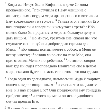
6
Когда же Иисус был в Вифании, в доме Симона
7
прокаженного,
приступила к Нему женщина с
алавастровым сосудом мира драгоценного и возливала
8
Ему возлежащему на голову.
Увидев это, ученики Его
9
вознегодовали и говорили: к чему такая трата?
Ибо
можно было бы продать это миро за большую цену и
10
дать нищим.
Но Иисус, уразумев сие, сказал им: что
смущаете женщину? она доброе дело сделала для
11
Меня:
ибо нищих всегда имеете с собою, а Меня не
12
всегда имеете;
возлив миро сие на тело Мое, она
13
приготовила Меня к погребению;
истинно говорю
вам: где ни будет проповедано Евангелие сие в целом
мире, сказано будет в память ее и о том, что она сделала.
14
Тогда один из двенадцати, называемый Иуда Искариот,
15
пошел к первосвященникам
и сказал: что вы дадите
мне, и я вам предам Его? Они предложили ему тридцать
16
сребреников;
и с того времени он искал удобного
случая предать Его.
17
В первый же день опресночный приступили ученики к