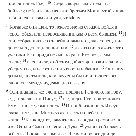
10
поклонились Ему.
Тогда говорит им Иисус: не
бойтесь; пойдите, возвестите братьям Моим, чтобы шли
в Галилею, и там они увидят Меня.
11
Когда же они шли, то некоторые из стражи, войдя в
12
город, объявили первосвященникам о всем бывшем.
И
сии, собравшись со старейшинами и сделав совещание,
13
довольно денег дали воинам,
и сказали: скажите, что
ученики Его, придя ночью, украли Его, когда мы
14
спали;
и, если слух об этом дойдет до правителя, мы
15
убедим его, и вас от неприятности избавим.
Они, взяв
деньги, поступили, как научены были; и пронеслось
слово сие между иудеями до сего дня.
16
Одиннадцать же учеников пошли в Галилею, на гору,
17
куда повелел им Иисус,
и, увидев Его, поклонились
18
Ему, а иные усомнились.
И приблизившись Иисус
сказал им: дана Мне всякая власть на небе и на
19
земле.
Итак идите, научите все народы, крестя их во
20
имя Отца и Сына и Святаго Духа,
уча их соблюдать
всё, что Я повелел вам; и се, Я с вами во все дни до