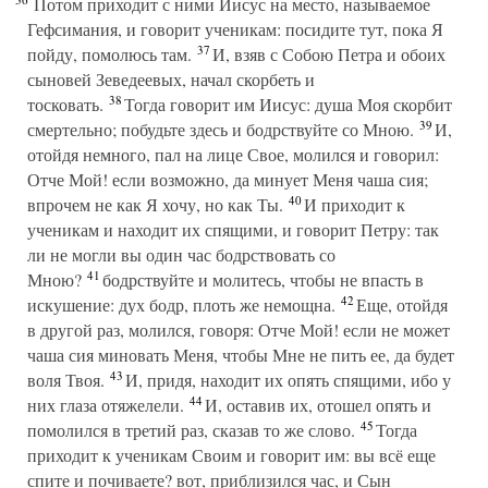
Потом приходит с ними Иисус на место, называемое
Гефсимания, и говорит ученикам: посидите тут, пока Я
37
пойду, помолюсь там.
И, взяв с Собою Петра и обоих
сыновей Зеведеевых, начал скорбеть и
38
тосковать.
Тогда говорит им Иисус: душа Моя скорбит
39
смертельно; побудьте здесь и бодрствуйте со Мною.
И,
отойдя немного, пал на лице Свое, молился и говорил:
Отче Мой! если возможно, да минует Меня чаша сия;
40
впрочем не как Я хочу, но как Ты.
И приходит к
ученикам и находит их спящими, и говорит Петру: так
ли не могли вы один час бодрствовать со
41
Мною?
бодрствуйте и молитесь, чтобы не впасть в
42
искушение: дух бодр, плоть же немощна.
Еще, отойдя
в другой раз, молился, говоря: Отче Мой! если не может
чаша сия миновать Меня, чтобы Мне не пить ее, да будет
43
воля Твоя.
И, придя, находит их опять спящими, ибо у
44
них глаза отяжелели.
И, оставив их, отошел опять и
45
помолился в третий раз, сказав то же слово.
Тогда
приходит к ученикам Своим и говорит им: вы всё еще
спите и почиваете? вот, приблизился час, и Сын