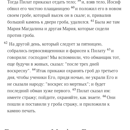
59
Тогда Пилат приказал отдать тело;
и, взяв тело, Иосиф
60
обвил его чистою плащаницею
и положил его в новом
своем гробе, который высек он в скале; и, привалив
61
большой камень к двери гроба, удалился.
Была же там
Мария Магдалина и другая Мария, которые сидели
против гроба.
62
На другой день, который следует за пятницею,
63
собрались первосвященники и фарисеи к Пилату
и
говорили: господин! Мы вспомнили, что обманщик тот,
еще будучи в живых, сказал: "после трех дней
64
воскресну".
Итак прикажи охранять гроб до третьего
дня, чтобы ученики Его, придя ночью, не украли Его и
не сказали народу: "воскрес из мертвых"; и будет
65
последний обман хуже первого.
Пилат сказал им:
66
имеете стражу; пойдите, охраняйте, как знаете.
Они
пошли и поставили у гроба стражу, и приложили к
камню печать.