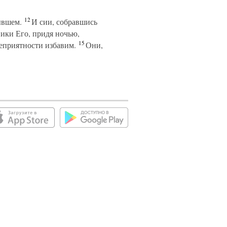
12
ывшем.
И сии, собравшись
ники Его, придя ночью,
15
неприятности избавим.
Они,