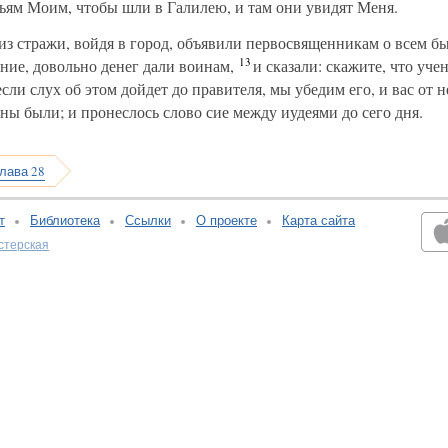
атьям Моим, чтобы шли в Галилею, и там они увидят Меня.
из стражи, войдя в город, объявили первосвященникам о всем б
13
ние, довольно денег дали воинам,
и сказали: скажите, что уче
если слух об этом дойдет до правителя, мы убедим его, и вас от 
ены были; и пронеслось слово сие между иудеями до сего дня.
лава 28
т
Библиотека
Ссылки
О проекте
Карта сайта
стерская
v:2.0.3.107