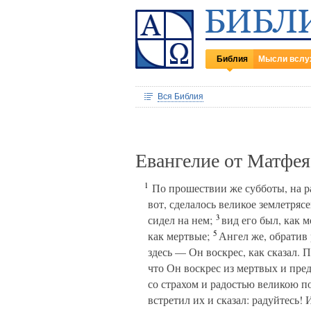
Библия
Мысли вслу
Вся Библия
Евангелие от Матфея
1
По прошествии же субботы, на ра
вот, сделалось великое землетряс
3
сидел на нем;
вид его был, как мо
5
как мертвые;
Ангел же, обратив р
здесь — Он воскрес, как сказал. 
что Он воскрес из мертвых и предв
со страхом и радостью великою п
встретил их и сказал: радуйтесь!