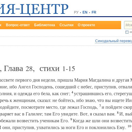
РУ
EN
FR
х
Вопрос-ответ
Библиотека
Ссылки
О проекте
и
Синодальный перевод
, Глава
, стихи
28
1-15
ссвете первого дня недели, пришла Мария Магдалина и другая 
ение, ибо Ангел Господень, сошедший с небес, приступив, отвали
4
лния, и одежда его бела, как снег;
устрашившись его, стерегущ
ечь к женщинам, сказал: не бойтесь, ибо знаю, что вы ищете Ии
7
Подойдите, посмотрите место, где лежал Господь,
и пойдите скор
8
аряет вас в Галилее; там Его увидите. Вот, я сказал вам.
И, вый
9
обежали возвестить ученикам Его.
Когда же шли они возвестить
10
 И они, приступив, ухватились за ноги Его и поклонились Ему.