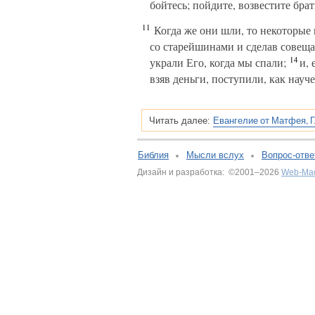
бойтесь; пойдите, возвестите бр
11
Когда же они шли, то некоторые 
со старейшинами и сделав совеща
14
украли Его, когда мы спали;
и, 
взяв деньги, поступили, как науч
Евангелие от Матфея, Г
Читать далее:
Библия
Мысли вслух
Вопрос-отве
Дизайн и разработка: ©2001–2026
Web-Ма