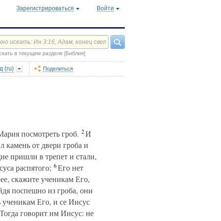
Зарегистрироваться
Войти
скать в текущем разделе [Библия]
 (ru)
Поделиться
2
Мария посмотреть гроб.
И
л камень от двери гроба и
ие пришли в трепет и стали,
6
суса распятого;
Его нет
ее, скажите ученикам Его,
дя поспешно из гроба, они
 ученикам Его, и се Иисус
Тогда говорит им Иисус: не