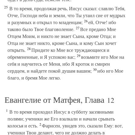
25
В то время, продолжая речь, Иисус сказал: славлю Тебя,
Отче, Господи неба и земли, что Ты утаил сие от мудрых
26
и разумных и открыл то младенцам;
ей, Отче! ибо
27
таково было Твое благоволение.
Все предано Мне
Отцем Моим, и никто не знает Сына, кроме Отца; и
Отца не знает никто, кроме Сына, и кому Сын хочет
28
открыть.
Придите ко Мне все труждающиеся и
29
обремененные, и Я успокою вас;
возьмите иго Мое на
себя и научитесь от Меня, ибо Я кроток и смирен
30
сердцем, и найдете покой душам вашим;
ибо иго Мое
благо, и бремя Мое легко.
Евангелие от Матфея, Глава
12
1
В то время проходил Иисус в субботу засеянными
полями; ученики же Его взалкали и начали срывать
2
колосья и есть.
Фарисеи, увидев это, сказали Ему: вот,
ученики Твои делают, чего не должно делать в