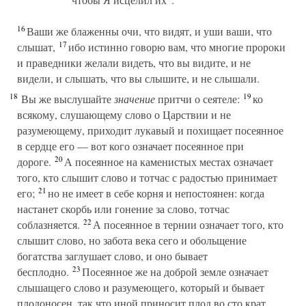
16
Ваши же блаженны очи, что видят, и уши ваши, что
17
слышат,
ибо истинно говорю вам, что многие пророки
и праведники желали видеть, что вы видите, и не
видели, и слышать, что вы слышите, и не слышали.
18
19
Вы же выслушайте
значение
притчи о сеятеле:
ко
всякому, слушающему слово о Царствии и не
разумеющему, приходит лукавый и похищает посеянное
в сердце его — вот кого означает посеянное при
20
дороге.
А посеянное на каменистых местах означает
того, кто слышит слово и тотчас с радостью принимает
21
его;
но не имеет в себе корня и непостоянен: когда
настанет скорбь или гонение за слово, тотчас
22
соблазняется.
А посеянное в тернии означает того, кто
слышит слово, но забота века сего и обольщение
богатства заглушает слово, и оно бывает
23
бесплодно.
Посеянное же на доброй земле означает
слышащего слово и разумеющего, который и бывает
плодоносен, так что иной приносит плод во сто крат,