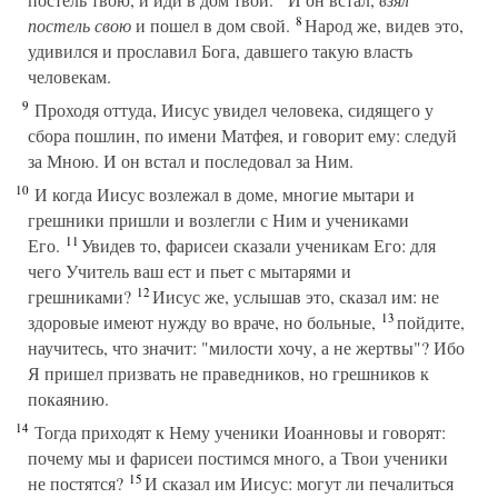
8
постель свою
и пошел в дом свой.
Народ же, видев это,
удивился и прославил Бога, давшего такую власть
человекам.
9
Проходя оттуда, Иисус увидел человека, сидящего у
сбора пошлин, по имени Матфея, и говорит ему: следуй
за Мною. И он встал и последовал за Ним.
10
И когда Иисус возлежал в доме, многие мытари и
грешники пришли и возлегли с Ним и учениками
11
Его.
Увидев то, фарисеи сказали ученикам Его: для
чего Учитель ваш ест и пьет с мытарями и
12
грешниками?
Иисус же, услышав это, сказал им: не
13
здоровые имеют нужду во враче, но больные,
пойдите,
научитесь, что значит: "милости хочу, а не жертвы"? Ибо
Я пришел призвать не праведников, но грешников к
покаянию.
14
Тогда приходят к Нему ученики Иоанновы и говорят:
почему мы и фарисеи постимся много, а Твои ученики
15
не постятся?
И сказал им Иисус: могут ли печалиться