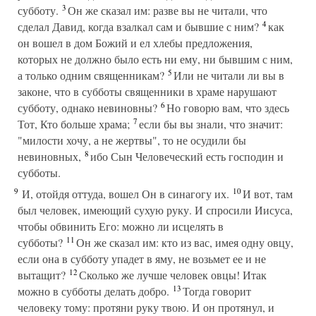
3
субботу.
Он же сказал им: разве вы не читали, что
4
сделал Давид, когда взалкал сам и бывшие с ним?
как
он вошел в дом Божий и ел хлебы предложения,
которых не должно было есть ни ему, ни бывшим с ним,
5
а только одним священникам?
Или не читали ли вы в
законе, что в субботы священники в храме нарушают
6
субботу, однако невиновны?
Но говорю вам, что здесь
7
Тот, Кто больше храма;
если бы вы знали, что значит:
"милости хочу, а не жертвы", то не осудили бы
8
невиновных,
ибо Сын Человеческий есть господин и
субботы.
9
10
И, отойдя оттуда, вошел Он в синагогу их.
И вот, там
был человек, имеющий сухую руку. И спросили Иисуса,
чтобы обвинить Его: можно ли исцелять в
11
субботы?
Он же сказал им: кто из вас, имея одну овцу,
если она в субботу упадет в яму, не возьмет ее и не
12
вытащит?
Сколько же лучше человек овцы! Итак
13
можно в субботы делать добро.
Тогда говорит
человеку тому: протяни руку твою. И он протянул, и