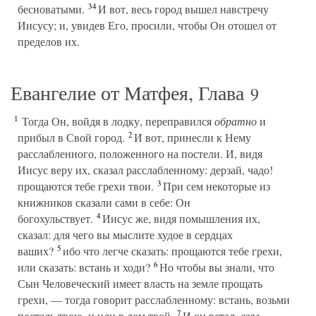
34
бесноватыми.
И вот, весь город вышел навстречу
Иисусу; и, увидев Его, просили, чтобы Он отошел от
пределов их.
Евангелие от Матфея, Глава
9
1
Тогда Он, войдя в лодку, переправился
обратно
и
2
прибыл в Свой город.
И вот, принесли к Нему
расслабленного, положенного на постели. И, видя
Иисус веру их, сказал расслабленному: дерзай, чадо!
3
прощаются тебе грехи твои.
При сем некоторые из
книжников сказали сами в себе: Он
4
богохульствует.
Иисус же, видя помышления их,
сказал: для чего вы мыслите худое в сердцах
5
ваших?
ибо что легче сказать: прощаются тебе грехи,
6
или сказать: встань и ходи?
Но чтобы вы знали, что
Сын Человеческий имеет власть на земле прощать
грехи, — тогда говорит расслабленному: встань, возьми
7
постель твою, и иди в дом твой.
И он встал,
взял