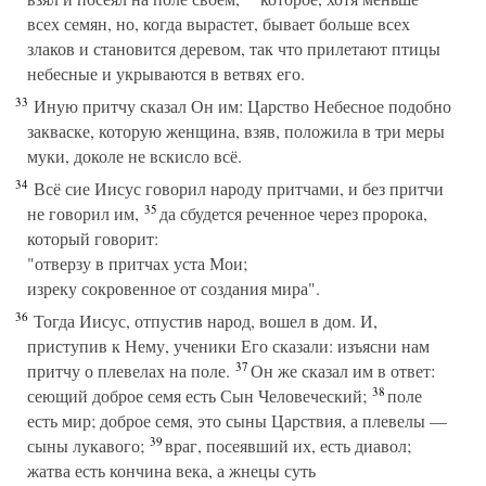
всех семян, но, когда вырастет, бывает больше всех
злаков и становится деревом, так что прилетают птицы
небесные и укрываются в ветвях его.
33
Иную притчу сказал Он им: Царство Небесное подобно
закваске, которую женщина, взяв, положила в три меры
муки, доколе не вскисло всё.
34
Всё сие Иисус говорил народу притчами, и без притчи
35
не говорил им,
да сбудется реченное через пророка,
который говорит:
"отверзу в притчах уста Мои;
изреку сокровенное от создания мира".
36
Тогда Иисус, отпустив народ, вошел в дом. И,
приступив к Нему, ученики Его сказали: изъясни нам
37
притчу о плевелах на поле.
Он же сказал им в ответ:
38
сеющий доброе семя есть Сын Человеческий;
поле
есть мир; доброе семя, это сыны Царствия, а плевелы —
39
сыны лукавого;
враг, посеявший их, есть диавол;
жатва есть кончина века, а жнецы суть