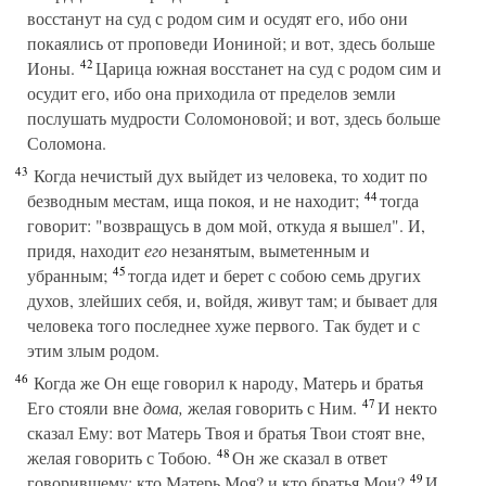
восстанут на суд с родом сим и осудят его, ибо они
покаялись от проповеди Иониной; и вот, здесь больше
42
Ионы.
Царица южная восстанет на суд с родом сим и
осудит его, ибо она приходила от пределов земли
послушать мудрости Соломоновой; и вот, здесь больше
Соломона.
43
Когда нечистый дух выйдет из человека, то ходит по
44
безводным местам, ища покоя, и не находит;
тогда
говорит: "возвращусь в дом мой, откуда я вышел". И,
придя, находит
его
незанятым, выметенным и
45
убранным;
тогда идет и берет с собою семь других
духов, злейших себя, и, войдя, живут там; и бывает для
человека того последнее хуже первого. Так будет и с
этим злым родом.
46
Когда же Он еще говорил к народу, Матерь и братья
47
Его стояли вне
дома,
желая говорить с Ним.
И некто
сказал Ему: вот Матерь Твоя и братья Твои стоят вне,
48
желая говорить с Тобою.
Он же сказал в ответ
49
говорившему: кто Матерь Моя? и кто братья Мои?
И,