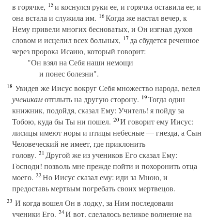
15
в горячке,
и коснулся руки ее, и горячка оставила ее; и
16
она встала и служила им.
Когда же настал вечер, к
Нему привели многих бесноватых, и Он изгнал духов
17
словом и исцелил всех больных,
да сбудется реченное
через пророка Исаию, который говорит:
"Он взял на Себя наши немощи
и понес болезни".
18
Увидев же Иисус вокруг Себя множество народа, велел
19
ученикам
отплыть на другую сторону.
Тогда один
книжник, подойдя, сказал Ему: Учитель! я пойду за
20
Тобою, куда бы Ты ни пошел.
И говорит ему Иисус:
лисицы имеют норы и птицы небесные — гнезда, а Сын
Человеческий не имеет, где приклонить
21
голову.
Другой же из учеников Его сказал Ему:
Господи! позволь мне прежде пойти и похоронить отца
22
моего.
Но Иисус сказал ему: иди за Мною, и
предоставь мертвым погребать своих мертвецов.
23
И когда вошел Он в лодку, за Ним последовали
24
ученики Его.
И вот, сделалось великое волнение на