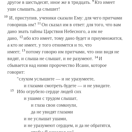
9
другое в шестьдесят, иное же в тридцать.
Кто имеет
уши слышать, да слышит!
10
И, приступив, ученики сказали Ему: для чего притчами
11
говоришь им?
Он сказал им в ответ: для того, что вам
дано знать тайны Царствия Небесного, а им не
12
дано,
ибо кто имеет, тому дано будет и приумножится,
а кто не имеет, у того отнимется и то, что
13
имеет;
потому говорю им притчами, что они видя не
14
видят, и слыша не слышат, и не разумеют.
И
сбывается над ними пророчество Исаии, которое
говорит:
"слухом услышите — и не уразумеете,
и глазами смотреть будете — и не увидите.
15
Ибо огрубело сердце людей сих
и ушами с трудом слышат,
и глаза свои сомкнули,
да не увидят глазами
и не услышат ушами,
и не уразумеют сердцем, и да не обратятся,
чтобы Я исцелил их".