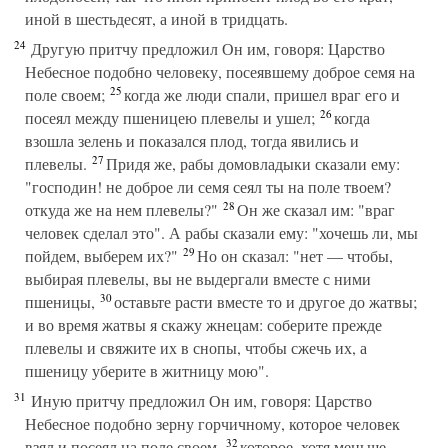
иной в шестьдесят, а иной в тридцать.
24
Другую притчу предложил Он им, говоря: Царство
Небесное подобно человеку, посеявшему доброе семя на
25
поле своем;
когда же люди спали, пришел враг его и
26
посеял между пшеницею плевелы и ушел;
когда
взошла зелень и показался плод, тогда явились и
27
плевелы.
Придя же, рабы домовладыки сказали ему:
"господин! не доброе ли семя сеял ты на поле твоем?
28
откуда же на нем плевелы?"
Он же сказал им: "враг
человек сделал это". А рабы сказали ему: "хочешь ли, мы
29
пойдем, выберем их?"
Но он сказал: "нет — чтобы,
выбирая плевелы, вы не выдергали вместе с ними
30
пшеницы,
оставьте расти вместе то и другое до жатвы;
и во время жатвы я скажу жнецам: соберите прежде
плевелы и свяжите их в снопы, чтобы сжечь их, а
пшеницу уберите в житницу мою".
31
Иную притчу предложил Он им, говоря: Царство
Небесное подобно зерну горчичному, которое человек
32
взял и посеял на поле своем,
которое, хотя меньше