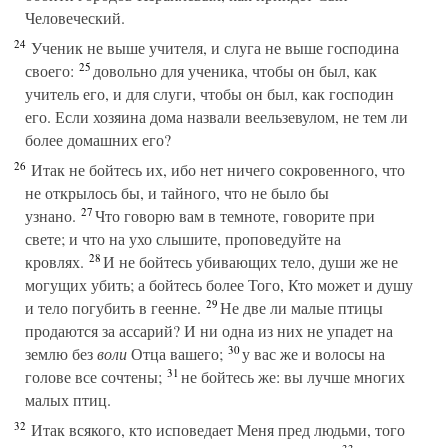
Человеческий.
24
Ученик не выше учителя, и слуга не выше господина
25
своего:
довольно для ученика, чтобы он был, как
учитель его, и для слуги, чтобы он был, как господин
его. Если хозяина дома назвали веельзевулом, не тем ли
более домашних его?
26
Итак не бойтесь их, ибо нет ничего сокровенного, что
не открылось бы, и тайного, что не было бы
27
узнано.
Что говорю вам в темноте, говорите при
свете; и что на ухо слышите, проповедуйте на
28
кровлях.
И не бойтесь убивающих тело, души же не
могущих убить; а бойтесь более Того, Кто может и душу
29
и тело погубить в геенне.
Не две ли малые птицы
продаются за ассарий? И ни одна из них не упадет на
30
землю без
воли
Отца вашего;
у вас же и волосы на
31
голове все сочтены;
не бойтесь же: вы лучше многих
малых птиц.
32
Итак всякого, кто исповедает Меня пред людьми, того