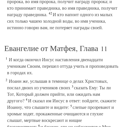
пророка, во имя пророка, получит награду пророка; и
кто принимает праведника, во имя праведника, получит
42
награду праведника.
И кто напоит одного из малых
сих только чашею холодной воды, во имя ученика,
истинно говорю вам, не потеряет награды своей.
Евангелие от Матфея, Глава
11
1
И когда окончил Иисус наставления двенадцати
ученикам Своим, перешел оттуда учить и проповедовать
в городах их.
2
Иоанн же, услышав в темнице о делах Христовых,
3
послал двоих из учеников своих
сказать Ему: Ты ли
Тот, Который должен прийти, или ожидать нам
4
другого?
И сказал им Иисус в ответ: пойдите, скажите
5
Иоанну, что слышите и видите:
слепые прозревают и
хромые ходят, прокаженные очищаются и глухие
слышат, мертвые воскресают и нищие
6
благовествуют;
и блажен, кто не соблазнится о Мне.