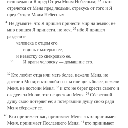
33
исповедаю и Я пред Отцем Моим Небесным;
а кто
отречется от Меня пред людьми, отрекусь от того и Я
пред Отцем Моим Небесным.
34
Не думайте, что Я пришел принести мир на землю; не
35
мир пришел Я принести, но меч,
ибо Я пришел
разделить
человека с отцом его,
и дочь с матерью ее,
и невестку со свекровью ее.
36
И враги человеку — домашние его.
37
Кто любит отца или мать более, нежели Меня, не
достоин Меня; и кто любит сына или дочь более, нежели
38
Меня, не достоин Меня;
и кто не берет креста своего и
39
следует за Мною, тот не достоин Меня.
Сберегший
душу свою потеряет ее; а потерявший душу свою ради
Меня сбережет ее.
40
Кто принимает вас, принимает Меня, а кто принимает
41
Меня, принимает Пославшего Меня;
кто принимает