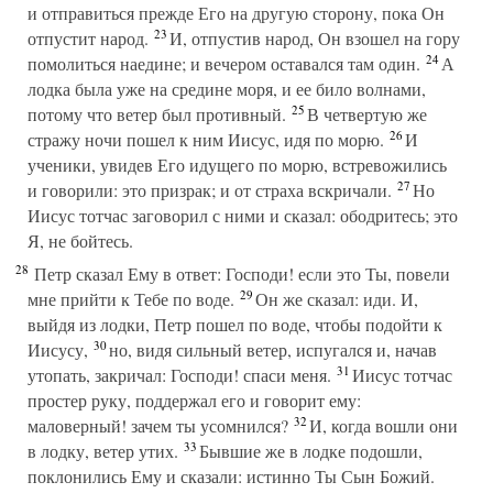
и отправиться прежде Его на другую сторону, пока Он
23
отпустит народ.
И, отпустив народ, Он взошел на гору
24
помолиться наедине; и вечером оставался там один.
А
лодка была уже на средине моря, и ее било волнами,
25
потому что ветер был противный.
В четвертую же
26
стражу ночи пошел к ним Иисус, идя по морю.
И
ученики, увидев Его идущего по морю, встревожились
27
и говорили: это призрак; и от страха вскричали.
Но
Иисус тотчас заговорил с ними и сказал: ободритесь; это
Я, не бойтесь.
28
Петр сказал Ему в ответ: Господи! если это Ты, повели
29
мне прийти к Тебе по воде.
Он же сказал: иди. И,
выйдя из лодки, Петр пошел по воде, чтобы подойти к
30
Иисусу,
но, видя сильный ветер, испугался и, начав
31
утопать, закричал: Господи! спаси меня.
Иисус тотчас
простер руку, поддержал его и говорит ему:
32
маловерный! зачем ты усомнился?
И, когда вошли они
33
в лодку, ветер утих.
Бывшие же в лодке подошли,
поклонились Ему и сказали: истинно Ты Сын Божий.