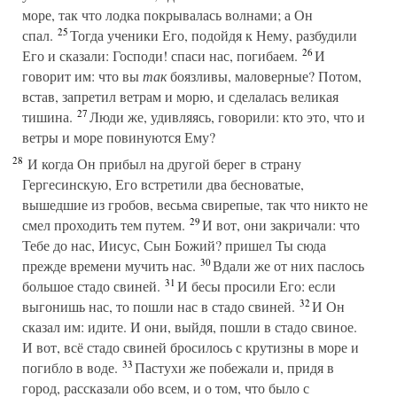
море, так что лодка покрывалась волнами; а Он
25
спал.
Тогда ученики Его, подойдя к Нему, разбудили
26
Его и сказали: Господи! спаси нас, погибаем.
И
говорит им: что вы
так
боязливы, маловерные? Потом,
встав, запретил ветрам и морю, и сделалась великая
27
тишина.
Люди же, удивляясь, говорили: кто это, что и
ветры и море повинуются Ему?
28
И когда Он прибыл на другой берег в страну
Гергесинскую, Его встретили два бесноватые,
вышедшие из гробов, весьма свирепые, так что никто не
29
смел проходить тем путем.
И вот, они закричали: что
Тебе до нас, Иисус, Сын Божий? пришел Ты сюда
30
прежде времени мучить нас.
Вдали же от них паслось
31
большое стадо свиней.
И бесы просили Его: если
32
выгонишь нас, то пошли нас в стадо свиней.
И Он
сказал им: идите. И они, выйдя, пошли в стадо свиное.
И вот, всё стадо свиней бросилось с крутизны в море и
33
погибло в воде.
Пастухи же побежали и, придя в
город, рассказали обо всем, и о том, что было с