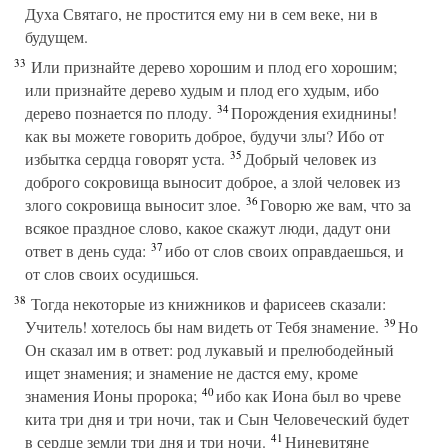
Духа Святаго, не простится ему ни в сем веке, ни в
будущем.
33
Или признайте дерево хорошим и плод его хорошим;
или признайте дерево худым и плод его худым, ибо
34
дерево познается по плоду.
Порождения ехиднины!
как вы можете говорить доброе, будучи злы? Ибо от
35
избытка сердца говорят уста.
Добрый человек из
доброго сокровища выносит доброе, а злой человек из
36
злого сокровища выносит злое.
Говорю же вам, что за
всякое праздное слово, какое скажут люди, дадут они
37
ответ в день суда:
ибо от слов своих оправдаешься, и
от слов своих осудишься.
38
Тогда некоторые из книжников и фарисеев сказали:
39
Учитель! хотелось бы нам видеть от Тебя знамение.
Но
Он сказал им в ответ: род лукавый и прелюбодейный
ищет знамения; и знамение не дастся ему, кроме
40
знамения Ионы пророка;
ибо как Иона был во чреве
кита три дня и три ночи, так и Сын Человеческий будет
41
в сердце земли три дня и три ночи.
Ниневитяне