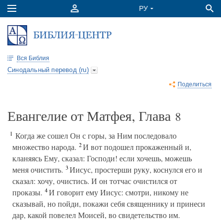
Вся Библия
Синодальный перевод (ru)
Поделиться
Евангелие от Матфея, Глава
8
1
Когда же сошел Он с горы, за Ним последовало
2
множество народа.
И вот подошел прокаженный и,
кланяясь Ему, сказал: Господи! если хочешь, можешь
3
меня очистить.
Иисус, простерши руку, коснулся его и
сказал: хочу, очистись. И он тотчас очистился от
4
проказы.
И говорит ему Иисус: смотри, никому не
сказывай, но пойди, покажи себя священнику и принеси
дар, какой повелел Моисей, во свидетельство им.