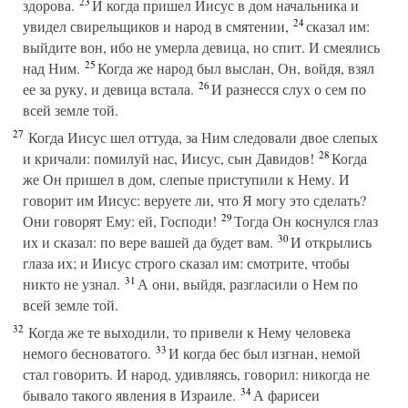
23
здорова.
И когда пришел Иисус в дом начальника и
24
увидел свирельщиков и народ в смятении,
сказал им:
выйдите вон, ибо не умерла девица, но спит. И смеялись
25
над Ним.
Когда же народ был выслан, Он, войдя, взял
26
ее за руку, и девица встала.
И разнесся слух о сем по
всей земле той.
27
Когда Иисус шел оттуда, за Ним следовали двое слепых
28
и кричали: помилуй нас, Иисус, сын Давидов!
Когда
же Он пришел в дом, слепые приступили к Нему. И
говорит им Иисус: веруете ли, что Я могу это сделать?
29
Они говорят Ему: ей, Господи!
Тогда Он коснулся глаз
30
их и сказал: по вере вашей да будет вам.
И открылись
глаза их; и Иисус строго сказал им: смотрите, чтобы
31
никто не узнал.
А они, выйдя, разгласили о Нем по
всей земле той.
32
Когда же те выходили, то привели к Нему человека
33
немого бесноватого.
И когда бес был изгнан, немой
стал говорить. И народ, удивляясь, говорил: никогда не
34
бывало такого явления в Израиле.
А фарисеи