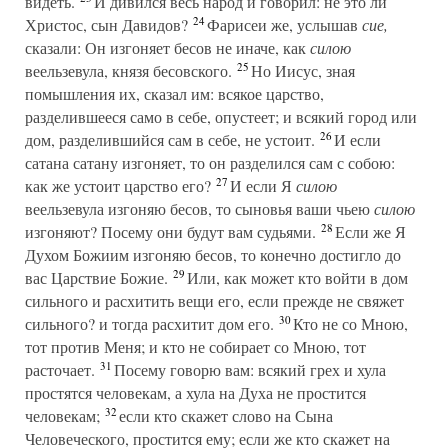
видеть.
И дивился весь народ и говорил: не это ли
24
Христос, сын Давидов?
Фарисеи же, услышав
сие,
сказали: Он изгоняет бесов не иначе, как
силою
25
веельзевула, князя бесовского.
Но Иисус, зная
помышления их, сказал им: всякое царство,
разделившееся само в себе, опустеет; и всякий город или
26
дом, разделившийся сам в себе, не устоит.
И если
сатана сатану изгоняет, то он разделился сам с собою:
27
как же устоит царство его?
И если Я
силою
веельзевула изгоняю бесов, то сыновья ваши чьею
силою
28
изгоняют? Посему они будут вам судьями.
Если же Я
Духом Божиим изгоняю бесов, то конечно достигло до
29
вас Царствие Божие.
Или, как может кто войти в дом
сильного и расхитить вещи его, если прежде не свяжет
30
сильного? и тогда расхитит дом его.
Кто не со Мною,
тот против Меня; и кто не собирает со Мною, тот
31
расточает.
Посему говорю вам: всякий грех и хула
простятся человекам, а хула на Духа не простится
32
человекам;
если кто скажет слово на Сына
Человеческого, простится ему; если же кто скажет на