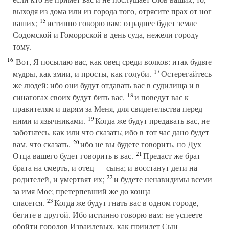
выходя из дома или из города того, отрясите прах от ног
15
ваших;
истинно говорю вам: отраднее будет земле
Содомской и Гоморрской в день суда, нежели городу
тому.
16
Вот, Я посылаю вас, как овец среди волков: итак будьте
17
мудры, как змии, и просты, как голуби.
Остерегайтесь
же людей: ибо они будут отдавать вас в судилища и в
18
синагогах своих будут бить вас,
и поведут вас к
правителям и царям за Меня, для свидетельства перед
19
ними и язычниками.
Когда же будут предавать вас, не
заботьтесь, как или что сказать; ибо в тот час дано будет
20
вам, что сказать,
ибо не вы будете говорить, но Дух
21
Отца вашего будет говорить в вас.
Предаст же брат
брата на смерть, и отец — сына; и восстанут дети на
22
родителей, и умертвят их;
и будете ненавидимы всеми
за имя Мое; претерпевший же до конца
23
спасется.
Когда же будут гнать вас в одном городе,
бегите в другой. Ибо истинно говорю вам: не успеете
обойти городов Израилевых, как приидет Сын