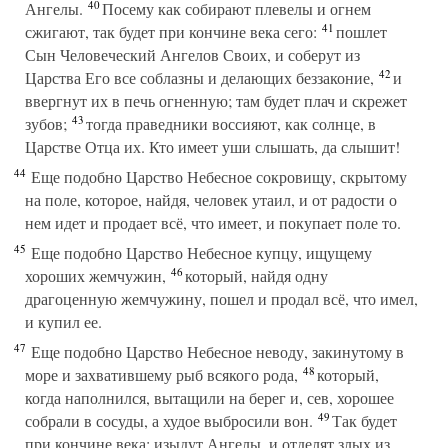
40
Ангелы.
Посему как собирают плевелы и огнем
41
сжигают, так будет при кончине века сего:
пошлет
Сын Человеческий Ангелов Своих, и соберут из
42
Царства Его все соблазны и делающих беззаконие,
и
ввергнут их в печь огненную; там будет плач и скрежет
43
зубов;
тогда праведники воссияют, как солнце, в
Царстве Отца их. Кто имеет уши слышать, да слышит!
44
Еще подобно Царство Небесное сокровищу, скрытому
на поле, которое, найдя, человек утаил, и от радости о
нем идет и продает всё, что имеет, и покупает поле то.
45
Еще подобно Царство Небесное купцу, ищущему
46
хороших жемчужин,
который, найдя одну
драгоценную жемчужину, пошел и продал всё, что имел,
и купил ее.
47
Еще подобно Царство Небесное неводу, закинутому в
48
море и захватившему рыб всякого рода,
который,
когда наполнился, вытащили на берег и, сев, хорошее
49
собрали в сосуды, а худое выбросили вон.
Так будет
при кончине века: изыдут Ангелы, и отделят злых из