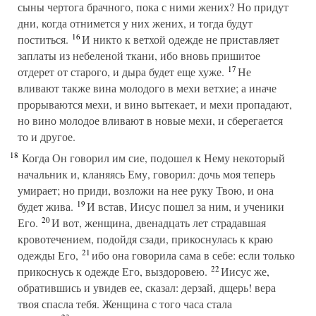
сыны чертога брачного, пока с ними жених? Но придут
дни, когда отнимется у них жених, и тогда будут
16
поститься.
И никто к ветхой одежде не приставляет
заплаты из небеленой ткани, ибо вновь пришитое
17
отдерет от старого, и дыра будет еще хуже.
Не
вливают также вина молодого в мехи ветхие; а иначе
прорываются мехи, и вино вытекает, и мехи пропадают,
но вино молодое вливают в новые мехи, и сберегается
то и другое.
18
Когда Он говорил им сие, подошел к Нему некоторый
начальник и, кланяясь Ему, говорил: дочь моя теперь
умирает; но приди, возложи на нее руку Твою, и она
19
будет жива.
И встав, Иисус пошел за ним, и ученики
20
Его.
И вот, женщина, двенадцать лет страдавшая
кровотечением, подойдя сзади, прикоснулась к краю
21
одежды Его,
ибо она говорила сама в себе: если только
22
прикоснусь к одежде Его, выздоровею.
Иисус же,
обратившись и увидев ее, сказал: дерзай, дщерь! вера
твоя спасла тебя. Женщина с того часа стала