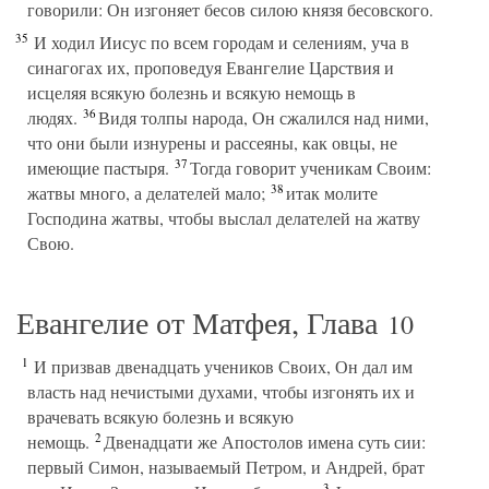
говорили: Он изгоняет бесов силою князя бесовского.
35
И ходил Иисус по всем городам и селениям, уча в
синагогах их, проповедуя Евангелие Царствия и
исцеляя всякую болезнь и всякую немощь в
36
людях.
Видя толпы народа, Он сжалился над ними,
что они были изнурены и рассеяны, как овцы, не
37
имеющие пастыря.
Тогда говорит ученикам Своим:
38
жатвы много, а делателей мало;
итак молите
Господина жатвы, чтобы выслал делателей на жатву
Свою.
Евангелие от Матфея, Глава
10
1
И призвав двенадцать учеников Своих, Он дал им
власть над нечистыми духами, чтобы изгонять их и
врачевать всякую болезнь и всякую
2
немощь.
Двенадцати же Апостолов имена суть сии:
первый Симон, называемый Петром, и Андрей, брат
3