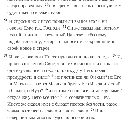
50
среды праведных,
и ввергнут их в печь огненную: там
будет плач и скрежет зубов.
51
И спросил их Иисус: поняли ли вы всё это? Они
52
говорят Ему: так, Господи!
Он же сказал им: поэтому
всякий книжник, наученный Царству Небесному,
подобен хозяину, который выносит из сокровищницы
своей новое и старое.
53
54
И, когда окончил Иисус притчи сии, пошел оттуда.
И,
придя в отечество Свое, учил их в синагоге их, так что
они изумлялись и говорили: откуда у Него такая
55
премудрость и силы?
не плотников ли Он сын? не Его
ли Мать называется Мария, и братья Его Иаков и Иосий,
56
и Симон, и Иуда?
и сестры Его не все ли между нами?
57
откуда же у Него всё это?
И соблазнялись о Нем.
Иисус же сказал им: не бывает пророк без чести, разве
58
только в отечестве своем и в доме своем.
И не
совершил там многих чудес по неверию их.