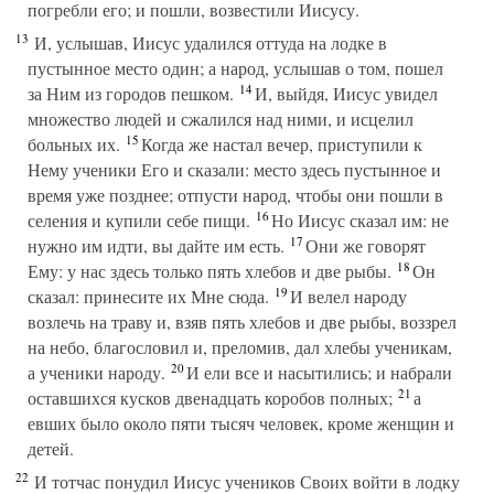
погребли его; и пошли, возвестили Иисусу.
13
И, услышав, Иисус удалился оттуда на лодке в
пустынное место один; а народ, услышав о том, пошел
14
за Ним из городов пешком.
И, выйдя, Иисус увидел
множество людей и сжалился над ними, и исцелил
15
больных их.
Когда же настал вечер, приступили к
Нему ученики Его и сказали: место здесь пустынное и
время уже позднее; отпусти народ, чтобы они пошли в
16
селения и купили себе пищи.
Но Иисус сказал им: не
17
нужно им идти, вы дайте им есть.
Они же говорят
18
Ему: у нас здесь только пять хлебов и две рыбы.
Он
19
сказал: принесите их Мне сюда.
И велел народу
возлечь на траву и, взяв пять хлебов и две рыбы, воззрел
на небо, благословил и, преломив, дал хлебы ученикам,
20
а ученики народу.
И ели все и насытились; и набрали
21
оставшихся кусков двенадцать коробов полных;
а
евших было около пяти тысяч человек, кроме женщин и
детей.
22
И тотчас понудил Иисус учеников Своих войти в лодку