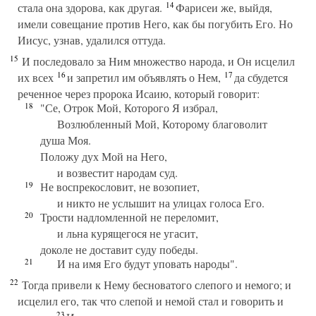
14
стала она здорова, как другая.
Фарисеи же, выйдя,
имели совещание против Него, как бы погубить Его. Но
Иисус, узнав, удалился оттуда.
15
И последовало за Ним множество народа, и Он исцелил
16
17
их всех
и запретил им объявлять о Нем,
да сбудется
реченное через пророка Исаию, который говорит:
18
"Се, Отрок Мой, Которого Я избрал,
Возлюбленный Мой, Которому благоволит
душа Моя.
Положу дух Мой на Него,
и возвестит народам суд.
19
Не воспрекословит, не возопиет,
и никто не услышит на улицах голоса Его.
20
Трости надломленной не переломит,
и льна курящегося не угасит,
доколе не доставит суду победы.
21
И на имя Его будут уповать народы".
22
Тогда привели к Нему бесноватого слепого и немого; и
исцелил его, так что слепой и немой стал и говорить и
23