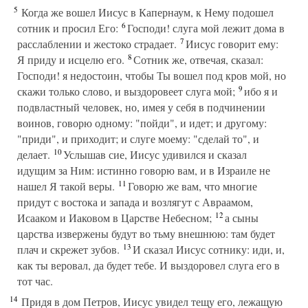
5
Когда же вошел Иисус в Капернаум, к Нему подошел
6
сотник и просил Его:
Господи! слуга мой лежит дома в
7
расслаблении и жестоко страдает.
Иисус говорит ему:
8
Я приду и исцелю его.
Сотник же, отвечая, сказал:
Господи! я недостоин, чтобы Ты вошел под кров мой, но
9
скажи только слово, и выздоровеет слуга мой;
ибо я и
подвластный человек, но, имея у себя в подчинении
воинов, говорю одному: "пойди", и идет; и другому:
"приди", и приходит; и слуге моему: "сделай то", и
10
делает.
Услышав сие, Иисус удивился и сказал
идущим за Ним: истинно говорю вам, и в Израиле не
11
нашел Я такой веры.
Говорю же вам, что многие
придут с востока и запада и возлягут с Авраамом,
12
Исааком и Иаковом в Царстве Небесном;
а сыны
царства извержены будут во тьму внешнюю: там будет
13
плач и скрежет зубов.
И сказал Иисус сотнику: иди, и,
как ты веровал, да будет тебе. И выздоровел слуга его в
тот час.
14
Придя в дом Петров, Иисус увидел тещу его, лежащую