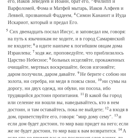
его, Иаков Зеведеев и Иоанн, брат его,
Филипп и
Варфоломей, Фома и Матфей мытарь, Иаков Алфеев и
4
Леввей, прозванный Фаддеем,
Симон Кананит и Иуда
Искариот, который и предал Его.
5
Сих двенадцать послал Иисус, и заповедал им, говоря:
на путь к язычникам не ходите, и в город Самарянский
6
не входите;
а идите наипаче к погибшим овцам дома
7
Израилева;
ходя же, проповедуйте, что приблизилось
8
Царство Небесное;
больных исцеляйте, прокаженных
очищайте, мертвых воскрешайте, бесов изгоняйте;
9
даром получили, даром давайте.
Не берите с собою ни
10
золота, ни серебра, ни меди в поясы свои,
ни сумы на
дорогу, ни двух одежд, ни обуви, ни посоха, ибо
11
трудящийся достоин пропитания.
В какой бы город
или селение ни вошли вы, наведывайтесь, кто в нем
12
достоин, и там оставайтесь, пока не выйдете;
а входя в
13
дом, приветствуйте его, говоря: "мир дому сему".
и
если дом будет достоин, то мир ваш придет на него; если
14
же не будет достоин, то мир ваш к вам возвратится.
А
если кто не примет вас и не послушает слов ваших, то,