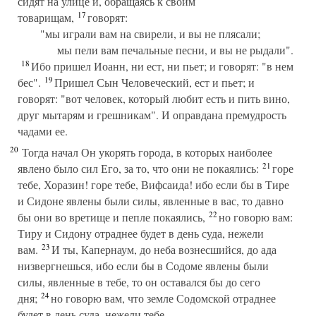
сидят на улице и, обращаясь к своим
17
товарищам,
говорят:
"мы играли вам на свирели, и вы не плясали;
мы пели вам печальные песни, и вы не рыдали".
18
Ибо пришел Иоанн, ни ест, ни пьет; и говорят: "в нем
19
бес".
Пришел Сын Человеческий, ест и пьет; и
говорят: "вот человек, который любит есть и пить вино,
друг мытарям и грешникам". И оправдана премудрость
чадами ее.
20
Тогда начал Он укорять города, в которых наиболее
21
явлено было сил Его, за то, что они не покаялись:
горе
тебе, Хоразин! горе тебе, Вифсаида! ибо если бы в Тире
и Сидоне явлены были силы, явленные в вас, то давно
22
бы они во вретище и пепле покаялись,
но говорю вам:
Тиру и Сидону отраднее будет в день суда, нежели
23
вам.
И ты, Капернаум, до неба вознесшийся, до ада
низвергнешься, ибо если бы в Содоме явлены были
силы, явленные в тебе, то он оставался бы до сего
24
дня;
но говорю вам, что земле Содомской отраднее
будет в день суда, нежели тебе.