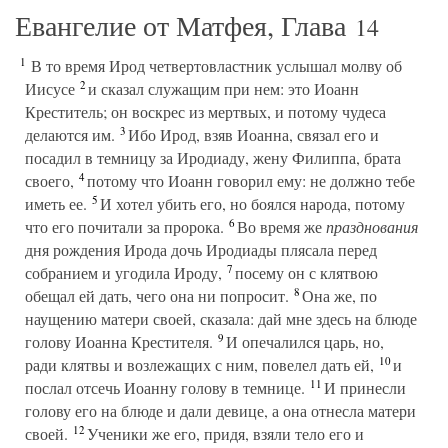
Евангелие от Матфея, Глава
14
1
В то время Ирод четвертовластник услышал молву об
2
Иисусе
и сказал служащим при нем: это Иоанн
Креститель; он воскрес из мертвых, и потому чудеса
3
делаются им.
Ибо Ирод, взяв Иоанна, связал его и
посадил в темницу за Иродиаду, жену Филиппа, брата
4
своего,
потому что Иоанн говорил ему: не должно тебе
5
иметь ее.
И хотел убить его, но боялся народа, потому
6
что его почитали за пророка.
Во время же
празднования
дня рождения Ирода дочь Иродиады плясала перед
7
собранием и угодила Ироду,
посему он с клятвою
8
обещал ей дать, чего она ни попросит.
Она же, по
наущению матери своей, сказала: дай мне здесь на блюде
9
голову Иоанна Крестителя.
И опечалился царь, но,
10
ради клятвы и возлежащих с ним, повелел дать ей,
и
11
послал отсечь Иоанну голову в темнице.
И принесли
голову его на блюде и дали девице, а она отнесла матери
12
своей.
Ученики же его, придя, взяли тело его и