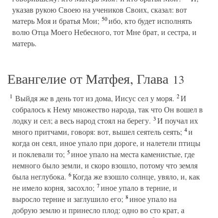
указав рукою Своею на учеников Своих, сказал: вот
50
матерь Моя и братья Мои;
ибо, кто будет исполнять
волю Отца Моего Небесного, тот Мне брат, и сестра, и
матерь.
Евангелие от Матфея, Глава
13
1
2
Выйдя же в день тот из дома, Иисус сел у моря.
И
собралось к Нему множество народа, так что Он вошел в
3
лодку и сел; а весь народ стоял на берегу.
И поучал их
4
много притчами, говоря: вот, вышел сеятель сеять;
и
когда он сеял, иное упало при дороге, и налетели птицы
5
и поклевали то;
иное упало на места каменистые, где
немного было земли, и скоро взошло, потому что земля
6
была неглубока.
Когда же взошло солнце, увяло, и, как
7
не имело корня, засохло;
иное упало в терние, и
8
выросло терние и заглушило его;
иное упало на
добрую землю и принесло плод: одно во сто крат, а