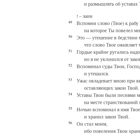
и размышлять об уставах 
ז – заин
49
Вспомни слово (Твое) к рабу
на которое Ты повелел мн
50
Это — утешение в бедствии 
что слово Твое оживляет 
51
Гордые крайне ругались над
но я не уклонился от зако
52
Вспоминал суды Твои, Господ
и утешался.
53
Ужас овладевает мною при в
оставляющих закон Твой.
54
Уставы Твои были песнями 
на месте странствований 
55
Ночью вспоминал я имя Твое
и хранил закон Твой.
56
Он стал моим,
ибо повеления Твои хран