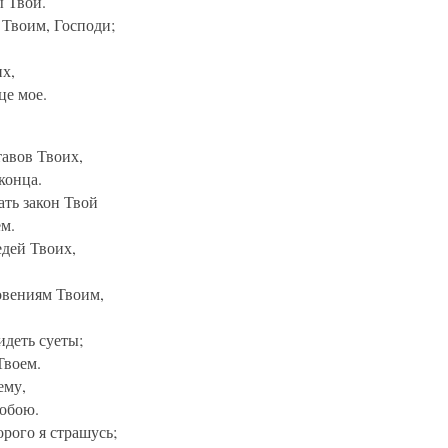
ы Твои.
 Твоим, Господи;
х,
це мое.
тавов Твоих,
 конца.
ать закон Твой
ем.
едей Твоих,
овениям Твоим,
идеть суеты;
Твоем.
ему,
Тобою.
рого я страшусь;