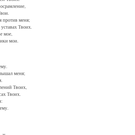
осрамление,
Твои.
я против меня;
 уставах Твоих.
е мое,
ники мои.
ему.
слышал меня;
м.
лений Твоих,
сах Твоих.
и:
ему.