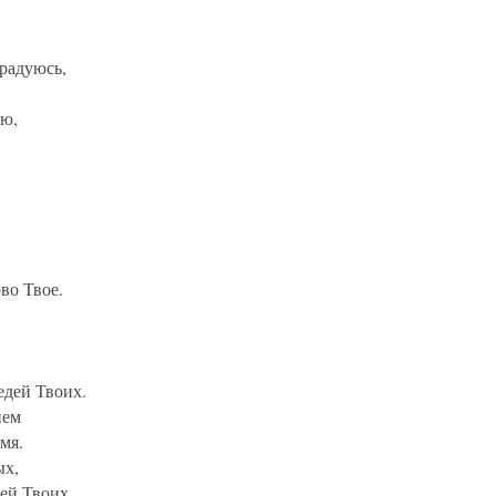
радуюсь,
яю,
во Твое.
едей Твоих.
ием
мя.
ых,
ей Твоих.