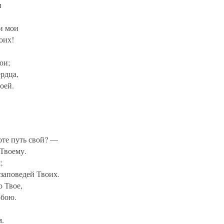
и
и мои
оих!
ои;
ердца,
оей.
оте путь свой? —
 Твоему.
;
 заповедей Твоих.
о Твое,
обою.
м.