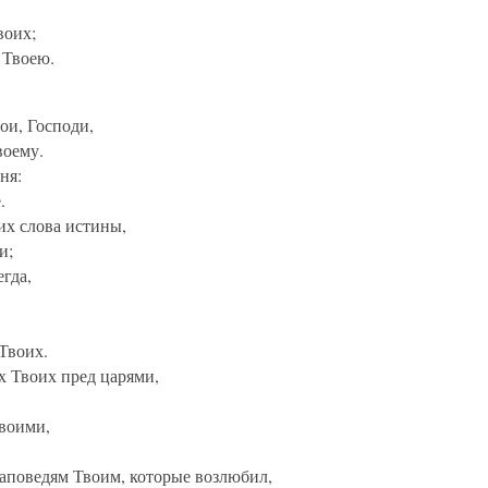
воих;
 Твоею.
ои, Господи,
воему.
ня:
.
их слова истины,
и;
егда,
Твоих.
х Твоих пред царями,
Твоими,
заповедям Твоим, которые возлюбил,