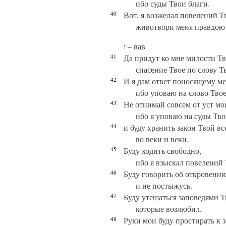
ибо суды Твои благи.
40
Вот, я возжелал повелений Т
животвори меня правдою
ו – вав
41
Да придут ко мне милости Тв
спасение Твое по слову Т
42
И я дам ответ поносящему ме
ибо уповаю на слово Твое
43
Не отнимай совсем от уст мо
ибо я уповаю на суды Тво
44
и буду хранить закон Твой вс
во веки и веки.
45
Буду ходить свободно,
ибо я взыскал повелений 
46
Буду говорить об откровения
и не постыжусь.
47
Буду утешаться заповедями 
которые возлюбил.
48
Руки мои буду простирать к 