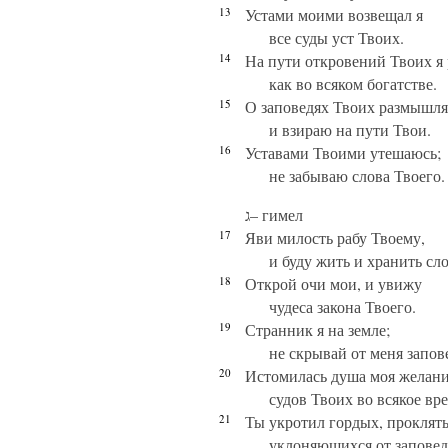
13
Устами моими возвещал я
все суды уст Твоих.
14
На пути откровений Твоих я 
как во всяком богатстве.
15
О заповедях Твоих размышл
и взираю на пути Твои.
16
Уставами Твоими утешаюсь;
не забываю слова Твоего.
ג– гимел
17
Яви милость рабу Твоему,
и буду жить и хранить сло
18
Открой очи мои, и увижу
чудеса закона Твоего.
19
Странник я на земле;
не скрывай от меня запов
20
Истомилась душа моя желан
судов Твоих во всякое вре
21
Ты укротил гордых, проклят
уклоняющихся от заповед