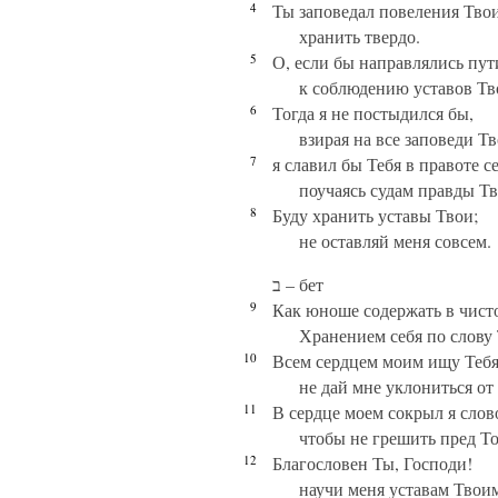
4
Ты заповедал повеления Тво
хранить твердо.
5
О, если бы направлялись пут
к соблюдению уставов Тв
6
Тогда я не постыдился бы,
взирая на все заповеди Тв
7
я славил бы Тебя в правоте с
поучаясь судам правды Тв
8
Буду хранить уставы Твои;
не оставляй меня совсем.
ב – бет
9
Как юноше содержать в чист
Хранением себя по слову
10
Всем сердцем моим ищу Тебя
не дай мне уклониться от
11
В сердце моем сокрыл я слов
чтобы не грешить пред Т
12
Благословен Ты, Господи!
научи меня уставам Твои