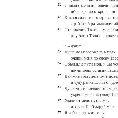
22
Сними с меня поношение и п
ибо я храню откровения 
23
Князья сидят и сговариваютс
а раб Твой размышляет об
24
Откровения Твои — утешени
(и уставы Твои) — совет
ד – далет
25
Душа моя повержена в прах;
оживи меня по слову Тво
26
Объявил я пути мои, и Ты у
научи меня уставам Твои
27
Дай мне уразуметь путь пове
и буду размышлять о чуде
28
Душа моя истаевает от скорб
укрепи меня по слову Тво
29
Удали от меня путь лжи,
и закон Твой даруй мне.
30
Я избрал путь истины,