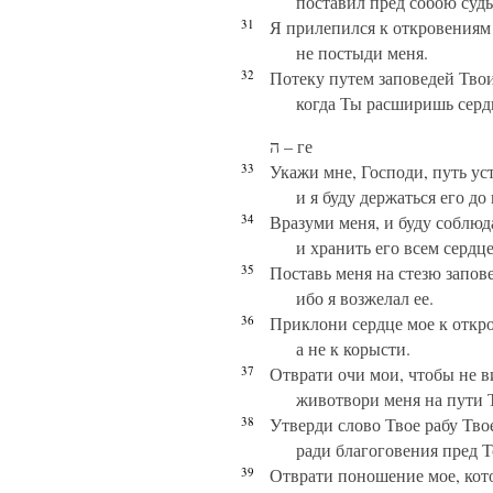
поставил пред собою суд
31
Я прилепился к откровениям
не постыди меня.
32
Потеку путем заповедей Твои
когда Ты расширишь серд
ה – ге
33
Укажи мне, Господи, путь ус
и я буду держаться его до
34
Вразуми меня, и буду соблюд
и хранить его всем сердц
35
Поставь меня на стезю запов
ибо я возжелал ее.
36
Приклони сердце мое к откр
а не к корысти.
37
Отврати очи мои, чтобы не в
животвори меня на пути 
38
Утверди слово Твое рабу Тво
ради благоговения пред 
39
Отврати поношение мое, кото