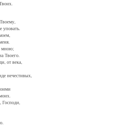
Твоих.
 Твоему,
е уповать.
моем,
меня.
о мною;
на Твоего.
и, от века,
иде нечестивых,
моими
моих.
, Господи,
ю.