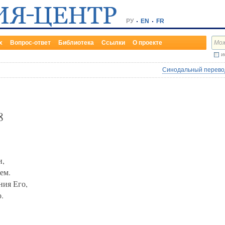
РУ
EN
FR
х
Вопрос-ответ
Библиотека
Ссылки
О проекте
и
Синодальный перевод
8
и,
ем.
ния Его,
.