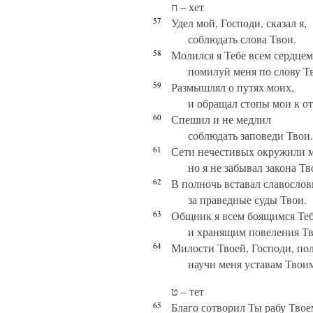
ח – хет
57
Удел мой, Господи, сказал я,
соблюдать слова Твои.
58
Молился я Тебе всем сердцем
помилуй меня по слову Т
59
Размышлял о путях моих,
и обращал стопы мои к о
60
Спешил и не медлил
соблюдать заповеди Твои.
61
Сети нечестивых окружили м
но я не забывал закона Тв
62
В полночь вставал славослов
за праведные суды Твои.
63
Общник я всем боящимся Те
и хранящим повеления Тв
64
Милости Твоей, Господи, пол
научи меня уставам Твои
ט – тет
65
Благо сотворил Ты рабу Твое