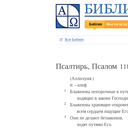
Библия
Мысли вслу
Вся Библия
Псалтирь, Псалом
11
(Аллилуия.)
א – алеф
1
Блаженны непорочные в пут
ходящие в законе Господн
2
Блаженны хранящие открове
всем сердцем ищущие Его
3
Они не делают беззакония,
ходят путями Его.