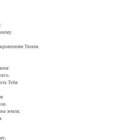
:
воему.
ткровениям Твоим.
еня:
оего.
ить Тебя
бя
ои.
на земля;
м.
му,