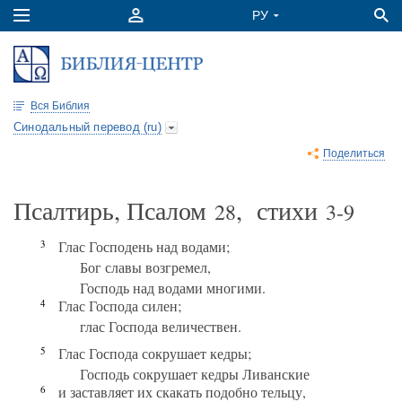
Вся Библия
Синодальный перевод (ru)
Поделиться
Псалтирь, Псалом
, стихи
28
3-9
3
Глас Господень над водами;
Бог славы возгремел,
Господь над водами многими.
4
Глас Господа силен;
глас Господа величествен.
5
Глас Господа сокрушает кедры;
Господь сокрушает кедры Ливанские
6
и заставляет их скакать подобно тельцу,