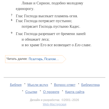
Ливан и Сирион, подобно молодому
единорогу.
7
Глас Господа высекает пламень огня.
8
Глас Господа потрясает пустыню;
потрясает Господь пустыню Кадес.
9
Глас Господа разрешает от бремени ланей
и обнажает леса;
и во храме Его все возвещает о
Его
славе.
Псалтирь, Псалом 28
Читать далее:
Библия
Мысли вслух
Вопрос-ответ
Библиотека
Ссылки
О проекте
Карта сайта
Дизайн и разработка: ©2001–2026
Web-Мастерская
v:2.0.3.107