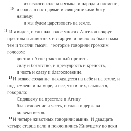
из всякого колена и языка, и народа и племени,
10
и соделал нас царями и священниками Богу
нашему;
и мы будем царствовать на земле.
11
И я видел, и слышал голос многих Ангелов вокруг
престола и животных и старцев, и число их было тьмы
12
тем и тысячи тысяч,
которые говорили громким
голосом:
достоин Агнец закланный принять
силу и богатство, и премудрость и крепость,
и честь и славу и благословение.
13
И всякое создание, находящееся на небе и на земле, и
под землею, и на море, и все, что в них, слышал я,
говорило:
Сидящему на престоле и Агнцу
благословение и честь, и слава и держава
во веки веков.
14
И четыре животных говорили: аминь. И двадцать
четыре старца пали и поклонились Живущему во веки