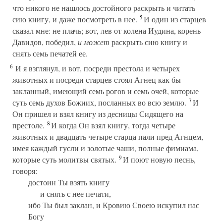
что никого не нашлось достойного раскрыть и читать
5
сию книгу, и даже посмотреть в нее.
И один из старцев
сказал мне: не плачь; вот, лев от колена Иудина, корень
Давидов, победил,
и может
раскрыть сию книгу и
снять семь печатей ее.
6
И я взглянул, и вот, посреди престола и четырех
животных и посреди старцев стоял Агнец как бы
закланный, имеющий семь рогов и семь очей, которые
7
суть семь духов Божиих, посланных во всю землю.
И
Он пришел и взял книгу из десницы Сидящего на
8
престоле.
И когда Он взял книгу, тогда четыре
животных и двадцать четыре старца пали пред Агнцем,
имея каждый гусли и золотые чаши, полные фимиама,
9
которые суть молитвы святых.
И поют новую песнь,
говоря:
достоин Ты взять книгу
и снять с нее печати,
ибо Ты был заклан, и Кровию Своею искупил нас
Богу