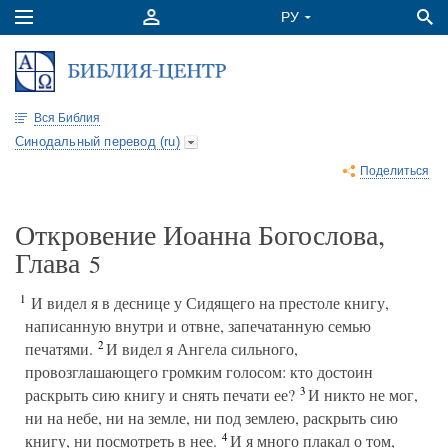
Вся Библия
Синодальный перевод (ru)
Поделиться
Откровение Иоанна Богослова,
Глава
5
1
И видел я в деснице у Сидящего на престоле книгу,
написанную внутри и отвне, запечатанную семью
2
печатями.
И видел я Ангела сильного,
провозглашающего громким голосом: кто достоин
3
раскрыть сию книгу и снять печати ее?
И никто не мог,
ни на небе, ни на земле, ни под землею, раскрыть сию
4
книгу, ни посмотреть в нее.
И я много плакал о том,