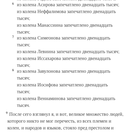
6
из колена Асирова запечатлено двенадцать тысяч;
из колена Неффалимова запечатлено двенадцать
тысяч;
из колена Манассиина запечатлено двенадцать
тысяч;
7
из колена Симеонова запечатлено двенадцать
тысяч;
из колена Левиина запечатлено двенадцать тысяч;
из колена Иссахарова запечатлено двенадцать
тысяч;
8
из колена Завулонова запечатлено двенадцать
тысяч;
из колена Иосифова запечатлено двенадцать
тысяч;
из колена Вениаминова запечатлено двенадцать
тысяч.
9
После сего взглянул я, и вот, великое множество людей,
которого никто не мог перечесть, из всех племен и
колен, и народов и языков, стояло пред престолом и