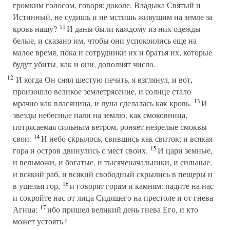
громким голосом, говоря: доколе, Владыка Святый и
Истинный, не судишь и не мстишь живущим на земле за
11
кровь нашу?
И даны были каждому из них одежды
белые, и сказано им, чтобы они успокоились еще на
малое время, пока и сотрудники их и братья их, которые
будут убиты, как и они, дополнят число.
12
И когда Он снял шестую печать, я взглянул, и вот,
произошло великое землетрясение, и солнце стало
13
мрачно как власяница, и луна сделалась как кровь.
И
звезды небесные пали на землю, как смоковница,
потрясаемая сильным ветром, роняет незрелые смоквы
14
свои.
И небо скрылось, свившись как свиток; и всякая
15
гора и остров двинулись с мест своих.
И цари земные,
и вельможи, и богатые, и тысяченачальники, и сильные,
и всякий раб, и всякий свободный скрылись в пещеры и
16
в ущелья гор,
и говорят горам и камням: падите на нас
и сокройте нас от лица Сидящего на престоле и от гнева
17
Агнца;
ибо пришел великий день гнева Его, и кто
может устоять?