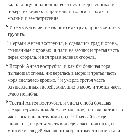
кадильницу, и наполнил ее огнем с жертвенника, и
поверг на землю: и произошли голоса и громы, и
молнии и землетрясение.
6
И семь Ангелов, имеющие семь труб, приготовились
трубить.
7
Первый Ангел вострубил, и сделались град и огонь,
смешанные с кровью, и пали на землю; и третья часть
дерев сгорела, и вся трава зеленая сгорела.
8
Второй Ангел вострубил, и как бы большая гора,
пылающая огнем, низверглась в море; и третья часть
9
моря сделалась кровью,
и умерла третья часть
одушевленных тварей, живущих в море, и третья часть
судов погибла.
10
Третий Ангел вострубил, и упала с неба большая
звезда, горящая подобно светильнику, и пала на третью
11
часть рек и на источники вод.
Имя сей звезде
"полынь"; и третья часть вод сделалась полынью, и
многие из людей умерли от вод, потому что они стали