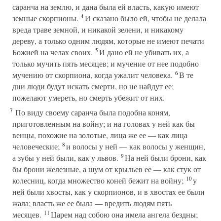
саранча на землю, и дана была ей власть, какую имеют
4
земные скорпионы.
И сказано было ей, чтобы не делала
вреда траве земной, и никакой зелени, и никакому
дереву, а только одним людям, которые не имеют печати
5
Божией на челах своих.
И дано ей не убивать их, а
только мучить пять месяцев; и мучение от нее подобно
6
мучению от скорпиона, когда ужалит человека.
В те
дни люди будут искать смерти, но не найдут ее;
пожелают умереть, но смерть убежит от них.
7
По виду своему саранча была подобна коням,
приготовленным на войну; и на головах у ней как бы
венцы, похожие на золотые, лица же ее — как лица
8
человеческие;
и волосы у ней — как волосы у женщин,
9
а зубы у ней были, как у львов.
На ней были брони, как
бы брони железные, а шум от крыльев ее — как стук от
10
колесниц, когда множество коней бежит на войну;
у
ней были хвосты, как у скорпионов, и в хвостах ее были
жала; власть же ее была — вредить людям пять
11
месяцев.
Царем над собою она имела ангела бездны;