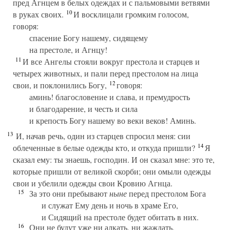
пред Агнцем в белых одеждах и с пальмовыми ветвями
10
в руках своих.
И восклицали громким голосом,
говоря:
спасение Богу нашему, сидящему
на престоле, и Агнцу!
11
И все Ангелы стояли вокруг престола и старцев и
четырех животных, и пали перед престолом на лица
12
свои, и поклонились Богу,
говоря:
аминь! благословение и слава, и премудрость
и благодарение, и честь и сила
и крепость Богу нашему во веки веков! Аминь.
13
И, начав речь, один из старцев спросил меня: сии
14
облеченные в белые одежды кто, и откуда пришли?
Я
сказал ему: ты знаешь, господин. И он сказал мне: это те,
которые пришли от великой скорби; они омыли одежды
свои и убелили одежды свои Кровию Агнца.
15
За это они пребывают
ныне
перед престолом Бога
и служат Ему день и ночь в храме Его,
и Сидящий на престоле будет обитать в них.
16
Они не будут уже ни алкать, ни жаждать,