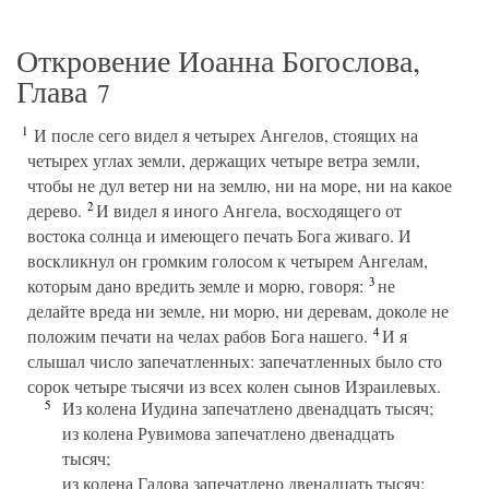
Откровение Иоанна Богослова,
Глава
7
1
И после сего видел я четырех Ангелов, стоящих на
четырех углах земли, держащих четыре ветра земли,
чтобы не дул ветер ни на землю, ни на море, ни на какое
2
дерево.
И видел я иного Ангела, восходящего от
востока солнца и имеющего печать Бога живаго. И
воскликнул он громким голосом к четырем Ангелам,
3
которым дано вредить земле и морю, говоря:
не
делайте вреда ни земле, ни морю, ни деревам, доколе не
4
положим печати на челах рабов Бога нашего.
И я
слышал число запечатленных: запечатленных было сто
сорок четыре тысячи из всех колен сынов Израилевых.
5
Из колена Иудина запечатлено двенадцать тысяч;
из колена Рувимова запечатлено двенадцать
тысяч;
из колена Гадова запечатлено двенадцать тысяч;