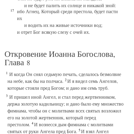
и не будет палить их солнце и никакой зной:
17
ибо Агнец, Который среди престола, будет пасти
их
и водить их на живые источники вод;
и отрет Бог всякую слезу с очей их.
Откровение Иоанна Богослова,
Глава
8
1
И когда Он снял седьмую печать, сделалось безмолвие
2
на небе, как бы на полчаса.
И я видел семь Ангелов,
которые стояли пред Богом; и дано им семь труб.
3
И пришел иной Ангел, и стал перед жертвенником,
держа золотую кадильницу; и дано было ему множество
фимиама, чтобы он с молитвами всех святых возложил
его на золотой жертвенник, который перед
4
престолом.
И вознесся дым фимиама с молитвами
5
святых от руки Ангела пред Бога.
И взял Ангел