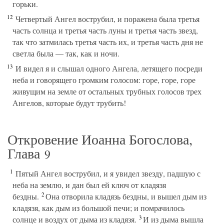
горьки.
12
Четвертый Ангел вострубил, и поражена была третья
часть солнца и третья часть луны и третья часть звезд,
так что затмилась третья часть их, и третья часть дня не
светла была — так, как и ночи.
13
И видел я и слышал одного Ангела, летящего посреди
неба и говорящего громким голосом: горе, горе, горе
живущим на земле от остальных трубных голосов трех
Ангелов, которые будут трубить!
Откровение Иоанна Богослова,
Глава
9
1
Пятый Ангел вострубил, и я увидел звезду, падшую с
неба на землю, и дан был ей ключ от кладязя
2
бездны.
Она отворила кладязь бездны, и вышел дым из
кладязя, как дым из большой печи; и помрачилось
3
солнце и воздух от дыма из кладязя.
И из дыма вышла