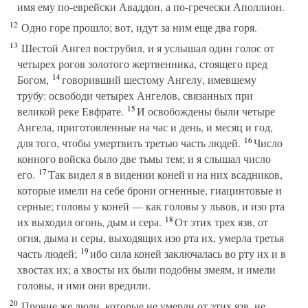
имя ему по-еврейски Аваддон, а по-гречески Аполлион.
12
Одно горе прошло; вот, идут за ним еще два горя.
13
Шестой Ангел вострубил, и я услышал один голос от
четырех рогов золотого жертвенника, стоящего пред
14
Богом,
говоривший шестому Ангелу, имевшему
трубу: освободи четырех Ангелов, связанных при
15
великой реке Евфрате.
И освобождены были четыре
Ангела, приготовленные на час и день, и месяц и год,
16
для того, чтобы умертвить третью часть людей.
Число
конного войска было две тьмы тем; и я слышал число
17
его.
Так видел я в видении коней и на них всадников,
которые имели на себе брони огненные, гиацинтовые и
серные; головы у коней — как головы у львов, и изо рта
18
их выходил огонь, дым и сера.
От этих трех язв, от
огня, дыма и серы, выходящих изо рта их, умерла третья
19
часть людей;
ибо сила коней заключалась во рту их и в
хвостах их; а хвосты их были подобны змеям, и имели
головы, и ими они вредили.
20
Прочие же люди, которые не умерли от этих язв, не