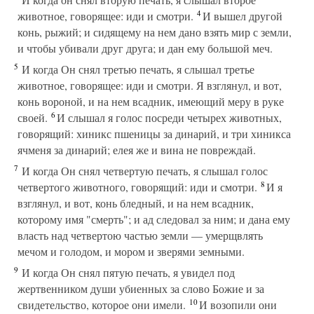
4
животное, говорящее: иди и смотри.
И вышел другой
конь, рыжий; и сидящему на нем дано взять мир с земли,
и чтобы убивали друг друга; и дан ему большой меч.
5
И когда Он снял третью печать, я слышал третье
животное, говорящее: иди и смотри. Я взглянул, и вот,
конь вороной, и на нем всадник, имеющий меру в руке
6
своей.
И слышал я голос посреди четырех животных,
говорящий: хиникс пшеницы за динарий, и три хиникса
ячменя за динарий; елея же и вина не повреждай.
7
И когда Он снял четвертую печать, я слышал голос
8
четвертого животного, говорящий: иди и смотри.
И я
взглянул, и вот, конь бледный, и на нем всадник,
которому имя "смерть"; и ад следовал за ним; и дана ему
власть над четвертою частью земли — умерщвлять
мечом и голодом, и мором и зверями земными.
9
И когда Он снял пятую печать, я увидел под
жертвенником души убиенных за слово Божие и за
10
свидетельство, которое они имели.
И возопили они