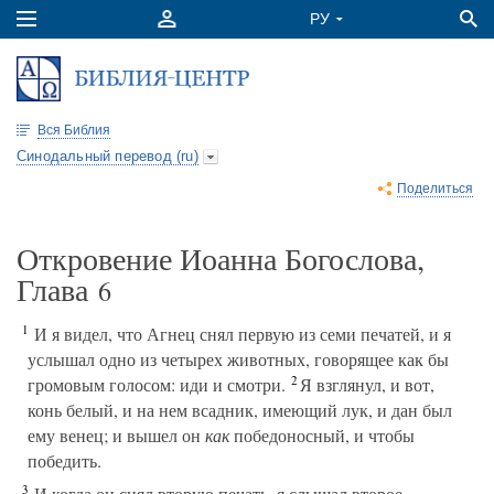
Вся Библия
Синодальный перевод (ru)
Поделиться
Откровение Иоанна Богослова,
Глава
6
1
И я видел, что Агнец снял первую из семи печатей, и я
услышал одно из четырех животных, говорящее как бы
2
громовым голосом: иди и смотри.
Я взглянул, и вот,
конь белый, и на нем всадник, имеющий лук, и дан был
ему венец; и вышел он
как
победоносный, и чтобы
победить.
3
И когда он снял вторую печать, я слышал второе