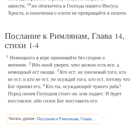
14
зависти;
но облекитесь в Господа нашего Иисуса
Христа, и попечения о плоти не превращайте в похоти.
Послание к Римлянам, Глава
,
14
стихи
1-4
1
Немощного в вере принимайте без споров о
2
мнениях.
Ибо иной уверен,
что можно
есть все, а
3
немощный ест овощи.
Кто ест, не уничижай того, кто
не ест; и кто не ест, не осуждай того, кто ест, потому что
4
Бог принял его.
Кто ты, осуждающий чужого раба?
Перед своим Господом стоит он, или падает. И будет
восставлен, ибо силен Бог восставить его.
Послание к Римлянам, Глава 14
Читать далее: