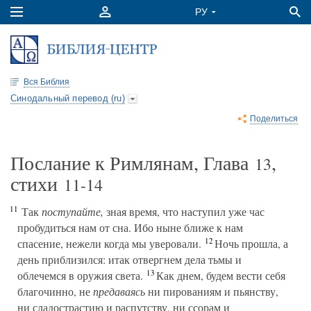
Вся Библия
Синодальный перевод (ru)
Поделиться
Послание к Римлянам, Глава
,
13
стихи
11-14
11
Так
поступайте,
зная время, что наступил уже час
пробудиться нам от сна. Ибо ныне ближе к нам
12
спасение, нежели когда мы уверовали.
Ночь прошла, а
день приблизился: итак отвергнем дела тьмы и
13
облечемся в оружия света.
Как днем, будем вести себя
благочинно, не
предаваясь
ни пированиям и пьянству,
ни сладострастию и распутству, ни ссорам и