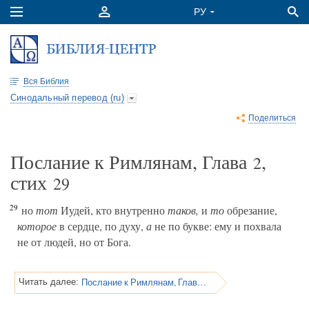
Вся Библия
Синодальный перевод (ru)
Поделиться
Послание к Римлянам, Глава
,
2
стих
29
29
но
тот
Иудей, кто внутренно
таков,
и
то
обрезание,
которое
в сердце, по духу,
а
не по букве: ему и похвала
не от людей, но от Бога.
Послание к Римлянам, Глава 3
Читать далее: