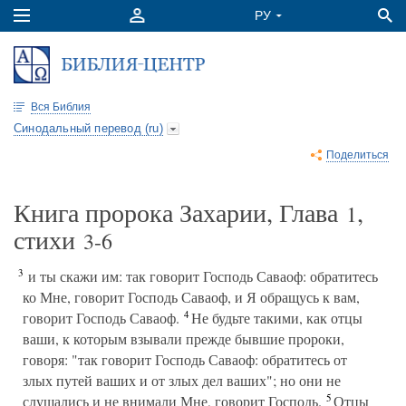
Вся Библия
Синодальный перевод (ru)
Поделиться
Книга пророка Захарии, Глава
,
1
стихи
3-6
3
и ты скажи им: так говорит Господь Саваоф: обратитесь
ко Мне, говорит Господь Саваоф, и Я обращусь к вам,
4
говорит Господь Саваоф.
Не будьте такими, как отцы
ваши, к которым взывали прежде бывшие пророки,
говоря: "так говорит Господь Саваоф: обратитесь от
злых путей ваших и от злых дел ваших"; но они не
5
слушались и не внимали Мне, говорит Господь.
Отцы