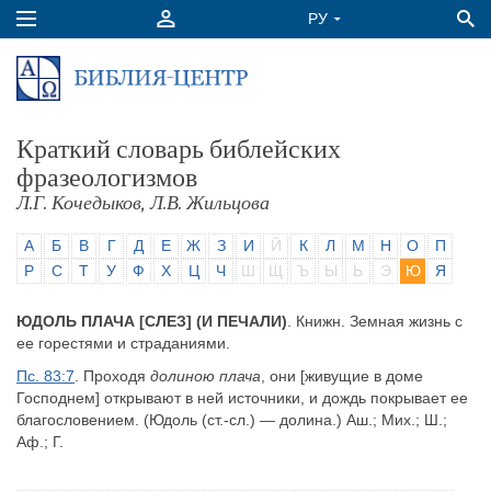
Краткий словарь библейских
фразеологизмов
Л.Г. Кочедыков, Л.В. Жильцова
А
Б
В
Г
Д
Е
Ж
З
И
Й
К
Л
М
Н
О
П
Р
С
Т
У
Ф
Х
Ц
Ч
Ш
Щ
Ъ
Ы
Ь
Э
Ю
Я
ЮДОЛЬ ПЛАЧА [СЛЕЗ] (И ПЕЧАЛИ)
. Книжн. Земная жизнь с
ее горестями и страданиями.
Пс. 83:7
. Проходя
долиною плача
, они [живущие в доме
Господнем] открывают в ней источники, и дождь покрывает ее
благословением. (Юдоль (ст.-сл.) — долина.) Аш.; Мих.; Ш.;
Аф.; Г.