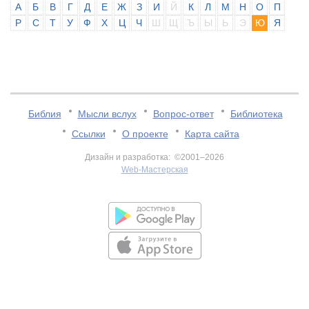
А
Б
В
Г
Д
Е
Ж
З
И
Й
К
Л
М
Н
О
П
Р
С
Т
У
Ф
Х
Ц
Ч
Ш
Щ
Ъ
Ы
Ь
Э
Ю
Я
Библия
Мысли вслух
Вопрос-ответ
Библиотека
Ссылки
О проекте
Карта сайта
Дизайн и разработка: ©2001–2026
Web-Мастерская
v:2.0.3.107