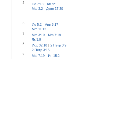
5
Пс 7:13
Ам 9:1
Мф 3:2
Деян 17:30
6
Ис 5:2
Авв 3:17
Мф 11:13
7
Мф 3:10
Мф 7:19
Лк 3:9
8
Исх 32:10
2 Петр 3:9
2 Петр 3:15
9
Мф 7:19
Ин 15:2