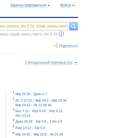
Зарегистрироваться
Войти
еры: Адам, конец света, Ин 3:16
Поделиться
Синодальный перевод (ru)
1
Мф 24:36
Деян 1:7
2
Ис 2:10-22
Мф 24:3
Мф 24:36
Мф 24:42
Лк 12:39-40
3
Быт 7:11
Иер 6:14
Иер 8:11
Иез 13:10
4
Деян 26:18
Еф 5:8
1 Ин 2:8
5
Рим 13:12
Еф 5:9
6
Мф 24:42
Мф 25:5
Лк 21:36