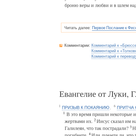
броню веры и любви и в шлем на
Первое Послание к Фес
Читать далее:
Комментарии:
Комментарий к «Брюсс
Комментарий к «Толков
Комментарий к перевод
Евангелие от Луки, 
1
6
ПРИЗЫВ К ПОКАЯНИЮ
ПРИТЧА
,
1
В это время пришли некоторые и 
2
жертвами их.
Иисус сказал им на
3
Галилеян, что так пострадали?
Не
4
погибнете.
Или думаете ли, что 