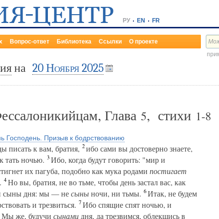
РУ
EN
FR
х
Вопрос-ответ
Библиотека
Ссылки
О проекте
прим
ния
на
20 Ноября 2025
Фессалоникийцам, Глава
, стихи
5
1-8
ь Господень. Призыв к бодрствованию
2
ы писать к вам, братия,
ибо сами вы достоверно знаете,
3
к тать ночью.
Ибо, когда будут говорить: "мир и
стигнет их пагуба, подобно как мука родами
постигает
4
.
Но вы, братия, не во тьме, чтобы день застал вас, как
6
и сыны дня: мы — не
сыны
ночи, ни тьмы.
Итак, не будем
7
рствовать и трезвиться.
Ибо спящие спят ночью, и
8
Мы же, будучи
сынами
дня, да трезвимся, облекшись в