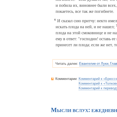
и побила их, виновнее были всех
покаетесь, все так же погибнете.
6
И сказал сию притчу: некто име
искать плода на ней, и не нашел;
плода на этой смоковнице и не на
ему в ответ: "господин! оставь ее
принесет ли плода; если же нет,
Евангелие от Луки, Глав
Читать далее:
Комментарии:
Комментарий к «Брюсс
Комментарий к «Толков
Комментарий к перевод
Мысли вслух: ежеднев