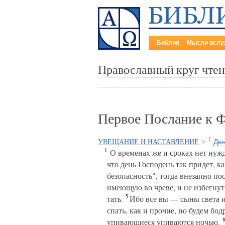
Библия
Мысли вслу
Православный круг чте
Первое Послание к 
1
Ден
УВЕЩАНИЕ И НАСТАВЛЕНИЕ
>
1
О временах же и сроках нет нужд
что день Господень так придет, ка
безопасность", тогда внезапно по
имеющую во чреве, и не избегнут
5
тать.
Ибо все вы — сыны света 
спать, как и прочие, но будем бод
упивающиеся упиваются ночью.