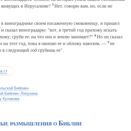
5
, живущих в Иерусалиме?
Нет, говорю вам, но, если не
л в винограднике своем посаженную смоковницу, и пришел
7
и сказал виноградарю: "вот, я третий год прихожу искать
8
хожу; сруби ее: на что она и землю занимает?"
Но он сказал
9
 и на этот год, пока я окопаю ее и обложу навозом, —
не
 то в следующий
год
срубишь ее".
а 13
ельской Библии»
ой Библии» Лопухина
у Кулакова
ные размышления о Библии