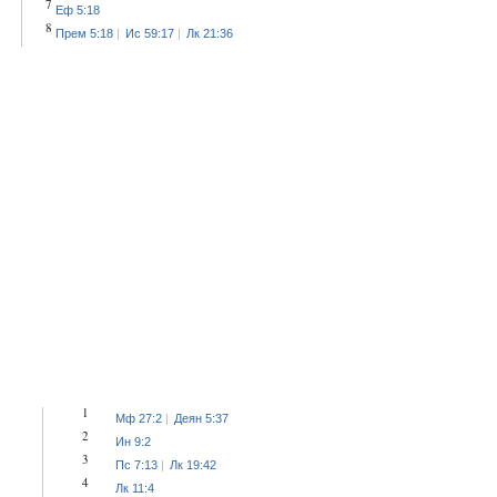
7
Еф 5:18
8
Прем 5:18
Ис 59:17
Лк 21:36
1
Мф 27:2
Деян 5:37
2
Ин 9:2
3
Пс 7:13
Лк 19:42
4
Лк 11:4