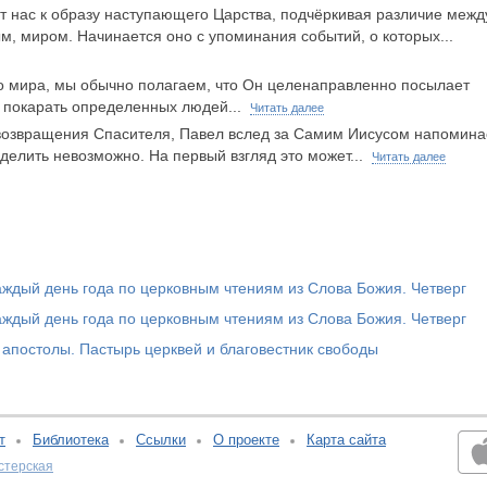
 нас к образу наступающего Царства, подчёркивая различие межд
, миром. Начинается оно с упоминания событий, о которых...
о мира, мы обычно полагаем, что Он целенаправленно посылает
ы покарать определенных людей...
Читать далее
 возвращения Спасителя, Павел вслед за Самим Иисусом напомина
ределить невозможно. На первый взгляд это может...
Читать далее
ждый день года по церковным чтениям из Слова Божия. Четверг
ждый день года по церковным чтениям из Слова Божия. Четверг
апостолы. Пастырь церквей и благовестник свободы
т
Библиотека
Ссылки
О проекте
Карта сайта
стерская
v:2.0.3.107