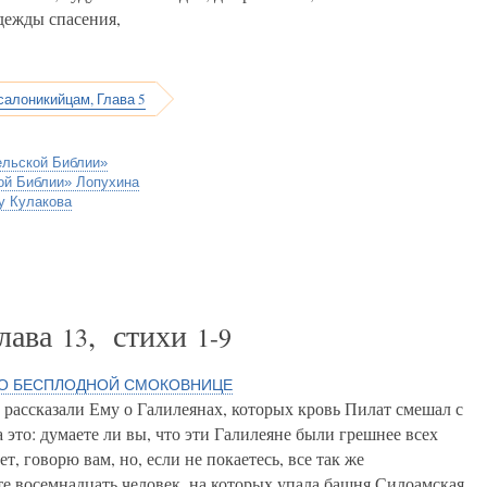
дежды спасения,
салоникийцам, Глава 5
ельской Библии»
ой Библии» Лопухина
у Кулакова
Глава
, стихи
13
1-9
 О БЕСПЛОДНОЙ СМОКОВНИЦЕ
рассказали Ему о Галилеянах, которых кровь Пилат смешал с
 это: думаете ли вы, что эти Галилеяне были грешнее всех
т, говорю вам, но, если не покаетесь, все так же
те восемнадцать человек, на которых упала башня Силоамская