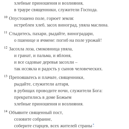
хлебные приношения и возлияния,
в трауре священники, служители Господа.
10
Опустошено поле, горюет земля:
истреблен хлеб, засох виноград, увяла маслина.
11
Стыдитесь, пахари, рыдайте, виноградари,
о пшенице и ячмене: погиб на поле урожай!
12
Засохла лоза, смоковница увяла,
и гранат, и пальма, и яблоня,
и все садовые деревья засохли –
так иссякла и радость у сынов человеческих.
13
Препояшьтесь и плачьте, священники,
рыдайте, служители алтаря,
в рубищах проводите ночи, служители Бога:
прекратились в доме Божьем
хлебные приношения и возлияния.
14
Объявите священный пост,
созовите собрание,
соберите старцев, всех жителей страны
*