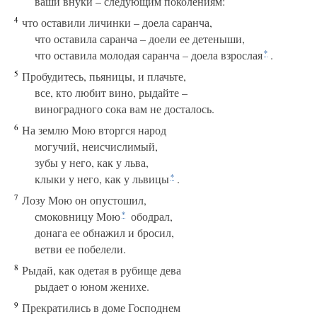
ваши внуки – следующим поколениям:
4
что оставили личинки – доела саранча,
что оставила саранча – доели ее детеныши,
что оставила молодая саранча – доела взрослая
.
*
5
Пробудитесь, пьяницы, и плачьте,
все, кто любит вино, рыдайте –
виноградного сока вам не досталось.
6
На землю Мою вторгся народ
могучий, неисчислимый,
зубы у него, как у льва,
клыки у него, как у львицы
.
*
7
Лозу Мою он опустошил,
смоковницу Мою
ободрал,
*
донага ее обнажил и бросил,
ветви ее побелели.
8
Рыдай, как одетая в рубище дева
рыдает о юном женихе.
9
Прекратились в доме Господнем