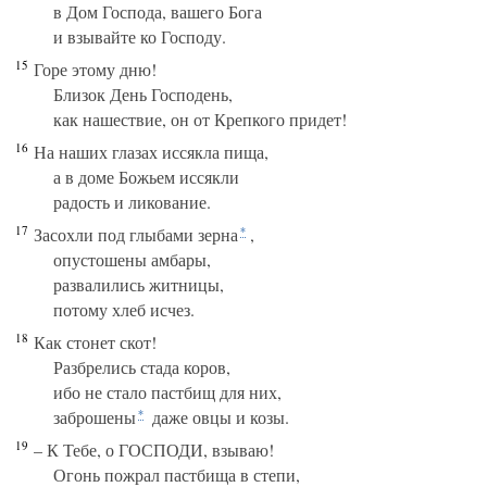
в Дом Господа, вашего Бога
и взывайте ко Господу.
15
Горе этому дню!
Близок День Господень,
как нашествие, он от Крепкого придет!
16
На наших глазах иссякла пища,
а в доме Божьем иссякли
радость и ликование.
17
Засохли под глыбами зерна
,
*
опустошены амбары,
развалились житницы,
потому хлеб исчез.
18
Как стонет скот!
Разбрелись стада коров,
ибо не стало пастбищ для них,
заброшены
даже овцы и козы.
*
19
– К Тебе, о ГОСПОДИ, взываю!
Огонь пожрал пастбища в степи,