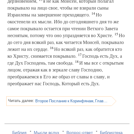
дерзновением,
я не как Моисей, который полагал
покрывало на лицо свое, чтобы не взирали сыны
14
Израилевы на завершение преходящего.
Но
окостенели их мысли. Ибо до сегодняшнего дня то же
самое покрывало остается при чтении Ветхого Завета
15
неснятым, потому что оно упраздняется во Христе.
Но
до сего дня всякий раз, как читается Моисей, покрывало
16
лежит на их сердце.
Но всякий раз, как обратится кто
17
ко Христу, снимается покрывало.
Господь есть Дух, а
18
где Дух Господень, там свобода.
И мы все с открытым
лицом, отражая как в зеркале славу Господню,
преображаемся в Его же образ от славы в славу, и
преображает нас Господь, Который есть Дух.
Второе Послание к Коринфянам, Глава 4
Читать далее:
Библия
Мысли вслух
Вопрос-ответ
Библиотека