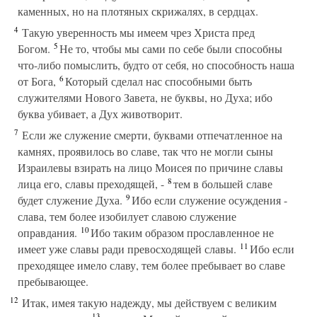
каменных, но на плотяных скрижалях, в сердцах.
4
Такую уверенность мы имеем чрез Христа пред
5
Богом.
Не то, чтобы мы сами по себе были способны
что-либо помыслить, будто от себя, но способность наша
6
от Бога,
Который сделал нас способными быть
служителями Нового Завета, не буквы, но Духа; ибо
буква убивает, а Дух животворит.
7
Если же служение смерти, буквами отпечатленное на
камнях, проявилось во славе, так что не могли сыны
Израилевы взирать на лицо Моисея по причине славы
8
лица его, славы преходящей, -
тем в большей славе
9
будет служение Духа.
Ибо если служение осуждения -
слава, тем более изобилует славою служение
10
оправдания.
Ибо таким образом прославленное не
11
имеет уже славы ради превосходящей славы.
Ибо если
преходящее имело славу, тем более пребывает во славе
пребывающее.
12
Итак, имея такую надежду, мы действуем с великим
13