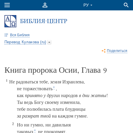
Вся Библия
Перевод Кулакова (ru)
Поделиться
Книга пророка Осии, Глава
9
1
Не радоваться тебе,
земля
Израилева,
не торжествовать
,
*
как
принято у других
народов
в дни жатвы
!
Ты ведь Богу своему изменила,
тебе полюбилась плата блудницы
за разврат твой
на каждом гумне.
2
Но ни гумно, ни давильня
таковых
не прокормят,
*