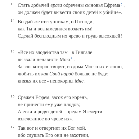
13
Стать добычей
врага
обречены сыновья Ефрема
,
*
он должен будет вывести своих детей к убийце».
14
Воздай же отступникам, о Господи,
как Ты и вознамерился воздать им!
Сделай бесплодным их чрево и грудь высохшей!
15
«Все их злодейства там - в Гилгале -
вызвали ненависть Мою
.
*
За зло, которое творят, из дома Моего их изгоню,
любить их
как Свой народ
больше не буду;
князья их все - непокорны
Мне
.
16
Сражен Ефрем, засох его корень,
не принести ему уже плодов;
А если и родят детей - предам Я смерти
взлелеянное во чреве их».
17
Так вот и отвергнет их Бог мой,
ибо слушать Его они не захотели,