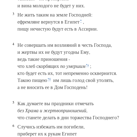
и вина молодого не будет у них.
3
Не жить таким на земле Господней:
ефремляне вернутся в Египет
,
*
пищу нечистую будут есть в Ассирии.
4
Не совершать им возлияний в честь Господа,
и жертвы их не будут угодны Ему,
ведь такие приношения -
что хлеб скорбящих
по умершим
;
*а
кто будет есть их, тот непременно осквернится.
Такою пищею
им лишь голод свой утолять,
*б
а не вносить ее в Дом Господень!
5
Как думаете вы праздники отмечать
без Храма и жертвоприношений
,
что станете делать в дни торжества Господнего?
6
Случись избежать им погибели,
приберет их к рукам Египет