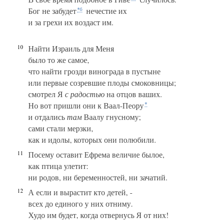
Бог не забудет
нечестие их
*б
и за грехи их воздаст им.
10
Найти Израиль для Меня
было то же самое,
что найти грозди винограда в пустыне
или первые созревшие плоды смоковницы;
смотрел Я
с радостью
на отцов ваших.
Но вот пришли они к Ваал-Пеору
*
и отдались
там
Ваалу гнусному;
сами стали мерзки,
как и идолы, которых они полюбили.
11
Посему оставит Ефрема величие былое,
как птица улетит:
ни родов, ни беременностей, ни зачатий.
12
А если и вырастит кто детей, -
всех до единого у них отниму.
Худо им будет, когда отвернусь Я от них!