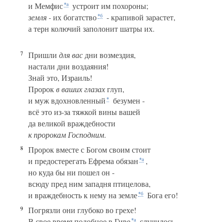
и Мемфис
устроит им похороны;
*а
земля -
их богатство
- крапивой зарастет,
*б
а терн колючий заполонит шатры их.
7
Пришли
для вас
дни возмездия,
настали дни воздаяния!
Знай это, Израиль!
Пророк
в ваших глазах
глуп,
и муж вдохновленный
безумен -
*
всё это из-за тяжкой вины вашей
да великой враждебности
к пророкам Господним
.
8
Пророк вместе с Богом своим стоит
и предостерегать Ефрема обязан
,
*а
но куда бы ни пошел он -
всюду пред ним западня птицелова,
и враждебность к нему на земле
Бога его!
*б
9
Погрязли они глубоко во грехе!
В свое время подобное в Гиве
случилось.
*а