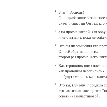
7
Благ
Господь!
*
Он - прибежище безопасное в
Знает
и спасает
Он тех, кто 
8
а на противников
Он обру
*а
и не отступит, пока не сойду
9
Что бы ни замыслил кто про
Он всё обратит в ничто,
второй раз против Него никто
10
Как терновник они сплелись
как пропойцы перепились -
но будут сметены, как солома
11
Это ты,
Ниневия
, породила т
кто замыслил злое против Гос
советника нечестивого
.
*