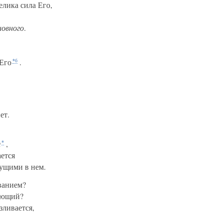
елика сила Его,
новного
.
 Его
.
*б
ет.
я
,
*
ется
вущими в нем.
ванием?
ающий?
зливается,