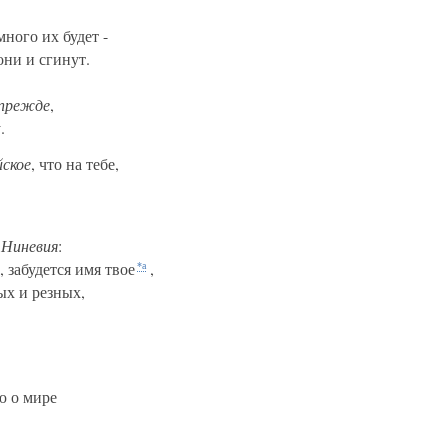
много их будет -
ни и сгинут.
прежде
,
.
йское
, что на тебе,
,
Ниневия
:
, забудется имя твое
,
*а
ых и резных,
ю о мире