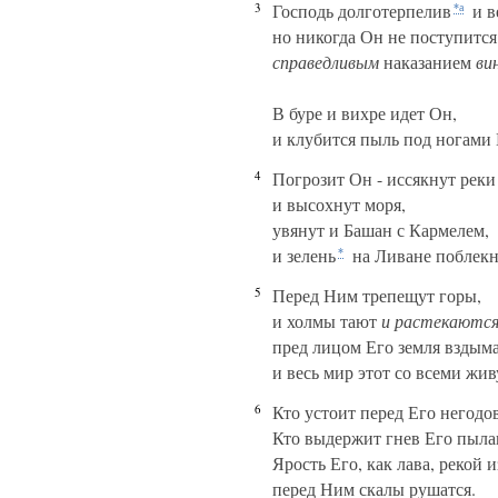
3
Господь долготерпелив
и в
*а
но никогда Он не поступится
справедливым
наказанием
ви
В буре и вихре идет Он,
и клубится пыль под ногами
4
Погрозит Он - иссякнут реки
и высохнут моря,
увянут и Башан с Кармелем,
и зелень
на Ливане поблекн
*
5
Перед Ним трепещут горы,
и холмы тают
и растекаютс
пред лицом Его земля вздыма
и весь мир этот со всеми жи
6
Кто устоит перед Его негодо
Кто выдержит гнев Его пыл
Ярость Его, как лава, рекой и
перед Ним скалы рушатся.