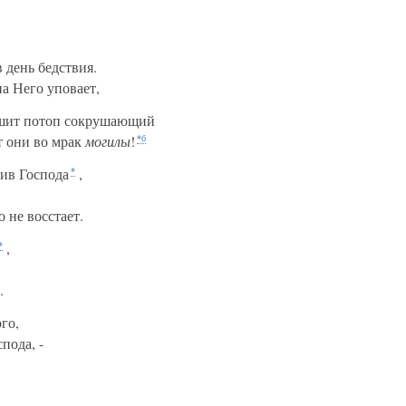
 день бедствия.
на Него уповает,
шит потоп сокрушающий
т они во мрак
могилы
!
*б
тив Господа
,
*
 не восстает.
,
*
.
ого,
пода, -