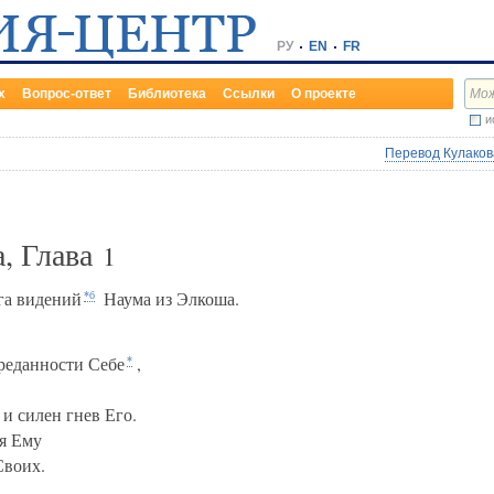
РУ
EN
FR
х
Вопрос-ответ
Библиотека
Ссылки
О проекте
и
Перевод Кулакова
, Глава
1
га видений
Наума из Элкоша.
*б
реданности Себе
,
*
 и силен гнев Его.
я Ему
Своих.