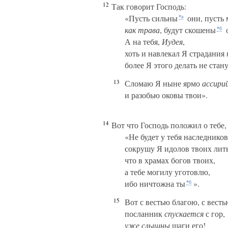
12
Так говорит Господь:
«Пусть сильны
они, пусть 
*а
как трава
, будут скошены
о
*б
А на тебя,
Иудея
,
хоть и навлекал Я страдания
более Я этого делать не стану
13
Сломаю Я ныне ярмо
ассири
и разобью оковы твои».
14
Вот что Господь положил о тебе
«Не будет у тебя наследников
сокрушу Я идолов твоих лит
что в храмах богов твоих,
а тебе могилу уготовлю,
ибо ничтожна ты
».
*б
15
Вот с вестью благою, с весть
посланник
спускается
с гор,
уже слышны
шаги его!