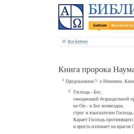
Библия
Мысли вслу
Вся Библия
Книга пророка Наума
1
Предсказание
о Ниневии. Кни
*а
2
Господь - Бог,
ожидающий безраздельной п
но
Он - и Бог возмездия,
строг и взыскателен Господь,
Карает Господь противящихс
и ярость изливает на врагов 