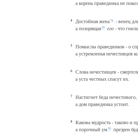
а корень праведника не покол
4
Достойная жена
- венец дл
*а
а позорящая
его
- что гниль
*б
5
Помыслы праведников - о сп
а устремленья нечестивцев к
6
Слова нечестивцев - смертел
а уста честных спасут их.
7
Настигнет беда нечестивого, 
а дом праведника устоит.
8
Какова мудрость - таково и 
а порочный ум
презрен буд
*б