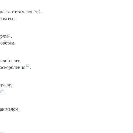
насытится человек
,
*
лам его.
прям
,
*
оветам.
свой гнев,
 оскорбления
.
*б
правду,
и
.
*
ак мечом,