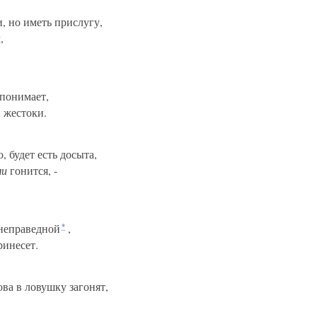
, но иметь прислугу,
,
понимает,
 жестоки.
 будет есть досыта,
ми
гонится, -
неправедной
,
*
ринесет.
ова в ловушку загонят,