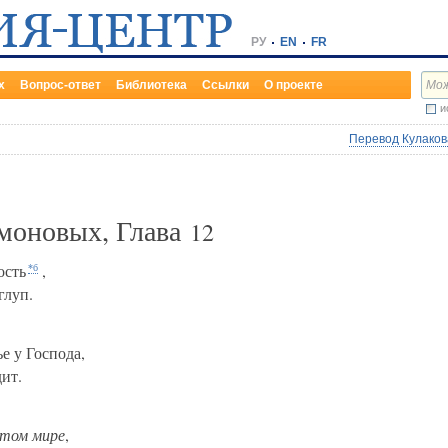
РУ
EN
FR
х
Вопрос-ответ
Библиотека
Ссылки
О проекте
и
Перевод Кулакова
моновых, Глава
12
ость
,
*б
глуп.
е у Господа,
дит.
этом мире
,