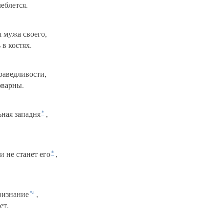
еблется.
я мужа своего,
 в костях.
раведливости,
оварны.
ьная западня
,
*
и не станет его
,
*
признание
,
*а
ет.