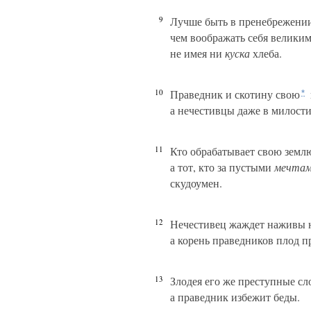
9
Лучше быть в пренебрежении
чем воображать себя великим
не имея ни
куска
хлеба.
10
Праведник и скотину свою
*
а нечестивцы даже в милости
11
Кто обрабатывает свою землю,
а тот, кто за пустыми
мечта
скудоумен.
12
Нечестивец жаждет наживы 
а корень праведников плод п
13
Злодея его же преступные сл
а праведник избежит беды.