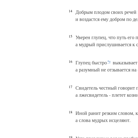
14
Добрым плодом своих речей 
и воздастся ему добром по де
15
Уверен глупец, что путь его 
а мудрый прислушивается к с
16
Глупец быстро
выказывает 
*а
а разумный не отзывается на
17
Свидетель честный говорит 
а лжесвидетель - плетет козн
18
Иной ранит резким словом, к
а слова мудрых исцеляют.
19