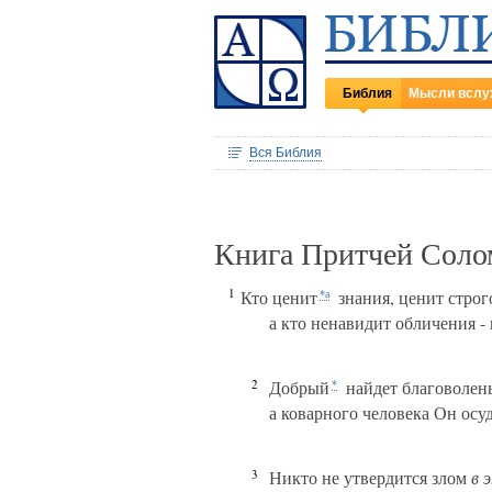
Библия
Мысли вслу
Вся Библия
Книга Притчей Соло
1
Кто ценит
знания, ценит строг
*а
а кто ненавидит обличения - 
2
Добрый
найдет благоволень
*
а коварного человека Он осу
3
Никто не утвердится злом
в 