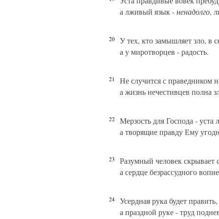
Уста правдивые вовек пребуд
а лживый язык -
ненадолго
, 
20
У тех, кто замышляет зло, в с
а у миротворцев - радость.
21
Не случится с праведником н
а жизнь нечестивцев полна з
22
Мерзость для Господа - уста
а творящие правду Ему угод
23
Разумный человек скрывает с
а сердце безрассудного вопие
24
Усердная рука будет править,
а праздной руке - труд подн