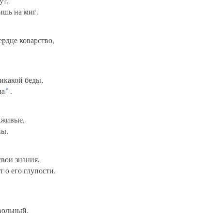
ут,
лишь на миг.
ердце коварство,
икакой беды,
ла
.
*
 лживые,
ны.
вои знания,
т о его глупости.
евольный.