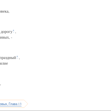
овека,
 дорогу
,
*
ивых, -
 праздный
,
*
билие
,
овых, Глава 13