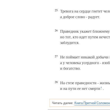
25
Тревога на сердце гнетет чел
а доброе слово - радует.
26
Праведник укажет ближнему
но тот, кто идет путем нечест
заблудится.
27
Не поймает никакой добычи
а у человека усердного - изо
и богатство.
28
На стезе праведности - жизнь
и на пути ее нет смерти
.
*
Книга Притчей Соломон
Читать далее: