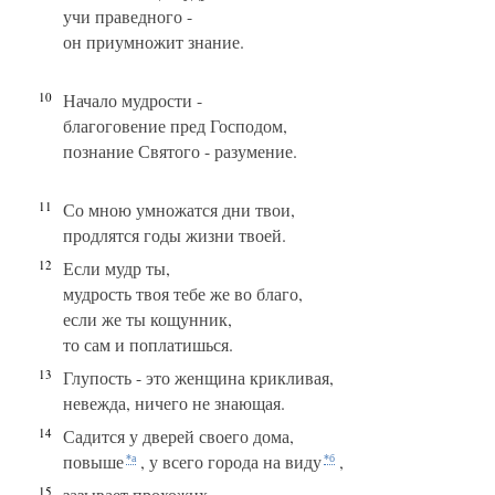
учи праведного -
он приумножит знание.
10
Начало мудрости -
благоговение пред Господом,
познание Святого - разумение.
11
Со мною умножатся дни твои,
продлятся годы жизни твоей.
12
Если мудр ты,
мудрость твоя тебе же во благо,
если же ты кощунник,
то сам и поплатишься.
13
Глупость - это женщина крикливая,
невежда, ничего не знающая.
14
Садится у дверей своего дома,
повыше
, у всего города на виду
,
*а
*б
15
зазывает прохожих,