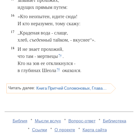
идущих прямым путем:
16
«Кто неопытен, идите сюда!
И кто неразумен, тому скажу:
17
„Краденая вода - слаще,
хлеб,
съеденный
тайком, - вкуснее“».
18
И не знает прохожий,
что там - мертвецы
.
*а
Кто на зов ее откликнулся -
в глубинах Шеола
оказался
.
*б
Книга Притчей Соломоновых, Глава 10
Читать далее:
Библия
Мысли вслух
Вопрос-ответ
Библиотека
Ссылки
О проекте
Карта сайта