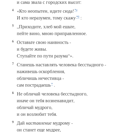
и сама звала с городских высот:
4
«Кто неопытен, идите сюда!
*а
И кто неразумен, тому скажу
:
*б
5
„Приходите, хлеб мой ешьте,
пейте вино, мною приправленное.
6
Оставьте свою наивность -
и будете живы.
Ступайте по пути разума“».
7
Станешь наставлять человека бесстыдного -
наживешь оскорбления,
обличишь нечестивца -
сам пострадаешь
.
*
8
Не обличай человека бесстыдного,
иначе он тебя возненавидит,
обличай мудрого,
и он возлюбит тебя.
9
Дай
наставление
мудрому -
он станет еще мудрее,