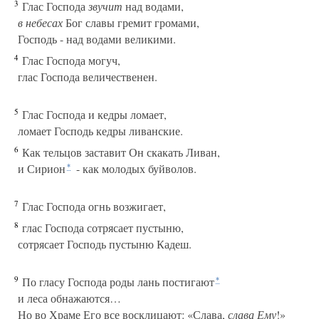
3
Глас Господа
звучит
над водами,
в небесах
Бог славы гремит громами,
Господь - над водами великими.
4
Глас Господа могуч,
глас Господа величественен.
5
Глас Господа и кедры ломает,
ломает Господь кедры ливанские.
6
Как тельцов заставит Он скакать Ливан,
и Сирион
- как молодых буйволов.
*
7
Глас Господа огнь возжигает,
8
глас Господа сотрясает пустыню,
сотрясает Господь пустыню Кадеш.
9
По гласу Господа роды лань постигают
*
и леса обнажаются…
Но во Храме Его все восклицают: «Слава,
слава Ему
!»