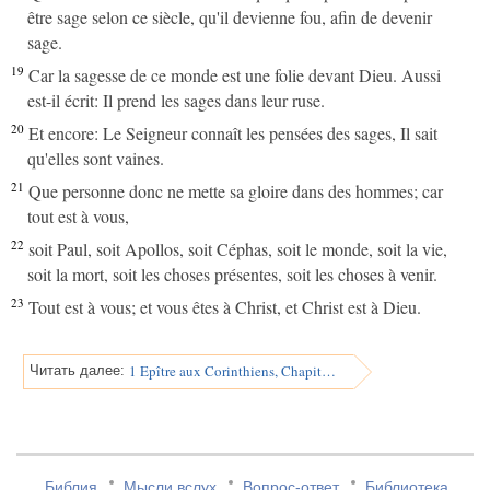
être sage selon ce siècle, qu'il devienne fou, afin de devenir
sage.
19
Car la sagesse de ce monde est une folie devant Dieu. Aussi
est-il écrit: Il prend les sages dans leur ruse.
20
Et encore: Le Seigneur connaît les pensées des sages, Il sait
qu'elles sont vaines.
21
Que personne donc ne mette sa gloire dans des hommes; car
tout est à vous,
22
soit Paul, soit Apollos, soit Céphas, soit le monde, soit la vie,
soit la mort, soit les choses présentes, soit les choses à venir.
23
Tout est à vous; et vous êtes à Christ, et Christ est à Dieu.
1 Epître aux Corinthiens, Chapitre 4
Читать далее:
Библия
Мысли вслух
Вопрос-ответ
Библиотека