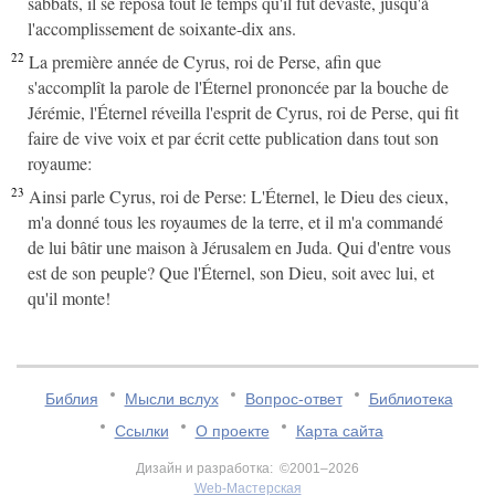
sabbats, il se reposa tout le temps qu'il fut dévasté, jusqu'à
l'accomplissement de soixante-dix ans.
22
La première année de Cyrus, roi de Perse, afin que
s'accomplît la parole de l'Éternel prononcée par la bouche de
Jérémie, l'Éternel réveilla l'esprit de Cyrus, roi de Perse, qui fit
faire de vive voix et par écrit cette publication dans tout son
royaume:
23
Ainsi parle Cyrus, roi de Perse: L'Éternel, le Dieu des cieux,
m'a donné tous les royaumes de la terre, et il m'a commandé
de lui bâtir une maison à Jérusalem en Juda. Qui d'entre vous
est de son peuple? Que l'Éternel, son Dieu, soit avec lui, et
qu'il monte!
Библия
Мысли вслух
Вопрос-ответ
Библиотека
Ссылки
О проекте
Карта сайта
Дизайн и разработка: ©2001–2026
Web-Мастерская