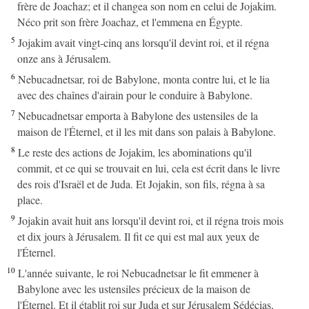
frère de Joachaz; et il changea son nom en celui de Jojakim.
Néco prit son frère Joachaz, et l'emmena en Égypte.
5
Jojakim avait vingt-cinq ans lorsqu'il devint roi, et il régna
onze ans à Jérusalem.
6
Nebucadnetsar, roi de Babylone, monta contre lui, et le lia
avec des chaînes d'airain pour le conduire à Babylone.
7
Nebucadnetsar emporta à Babylone des ustensiles de la
maison de l'Éternel, et il les mit dans son palais à Babylone.
8
Le reste des actions de Jojakim, les abominations qu'il
commit, et ce qui se trouvait en lui, cela est écrit dans le livre
des rois d'Israël et de Juda. Et Jojakin, son fils, régna à sa
place.
9
Jojakin avait huit ans lorsqu'il devint roi, et il régna trois mois
et dix jours à Jérusalem. Il fit ce qui est mal aux yeux de
l'Éternel.
10
L'année suivante, le roi Nebucadnetsar le fit emmener à
Babylone avec les ustensiles précieux de la maison de
l'Éternel. Et il établit roi sur Juda et sur Jérusalem Sédécias,