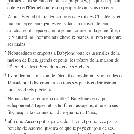
paroles, et ils se raillèrent de ses prophètes, jusqu'à ce que la
colère de l'Éternel contre son peuple devînt sans remède.
17
Alors l'Éternel fit monter contre eux le roi des Chaldéens, et
tua par l'épée leurs jeunes gens dans la maison de leur
sanctuaire; il n'épargna ni le jeune homme, ni la jeune fille, ni
le vieillard, ni l'homme aux cheveux blancs, il livra tout entre
ses mains.
18
Nebucadnetsar emporta à Babylone tous les ustensiles de la
maison de Dieu, grands et petits, les trésors de la maison de
l'Éternel, et les trésors du roi et de ses chefs.
19
Ils brûlèrent la maison de Dieu, ils démolirent les murailles de
Jérusalem, ils livrèrent au feu tous ses palais et détruisirent
tous les objets précieux.
20
Nebucadnetsar emmena captifs à Babylone ceux qui
échappèrent à l'épée; et ils lui furent assujettis, à lui et à ses
fils, jusqu'à la domination du royaume de Perse,
21
afin que s'accomplît la parole de l'Éternel prononcée par la
bouche de Jérémie; jusqu'à ce que le pays eût joui de ses