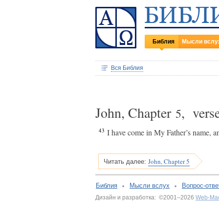
Библия
Мысли вслу
Вся Библия
John, Chapter
, vers
5
43
I have come in My Father’s name, and
John, Chapter 5
Читать далее:
Библия
Мысли вслух
Вопрос-отве
Дизайн и разработка: ©2001–2026
Web-Ма