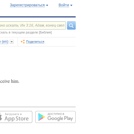
Зарегистрироваться
Войти
скать в текущем разделе [Библия]
 (en)
Поделиться
eceive him.