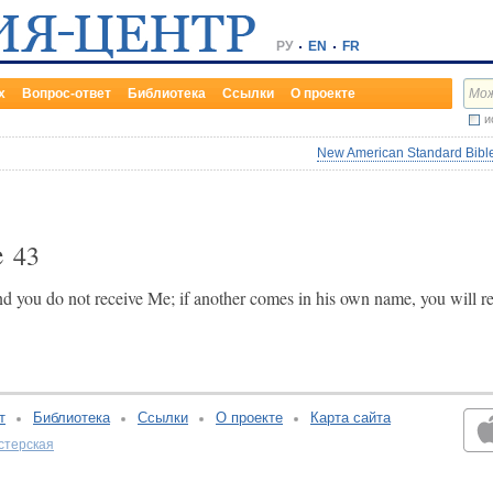
РУ
EN
FR
х
Вопрос-ответ
Библиотека
Ссылки
О проекте
и
New American Standard Bible
e
43
 you do not receive Me; if another comes in his own name, you will r
т
Библиотека
Ссылки
О проекте
Карта сайта
стерская
v:2.0.3.107