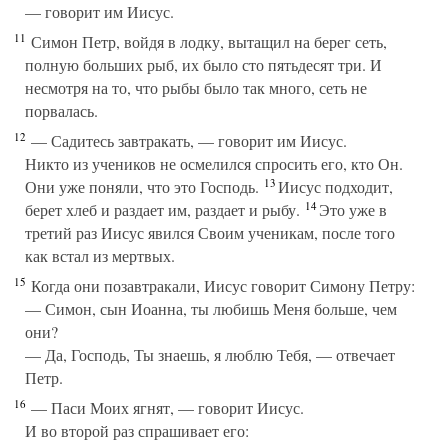
— говорит им Иисус.
11
Симон Петр, войдя в лодку, вытащил на берег сеть,
полную больших рыб, их было сто пятьдесят три. И
несмотря на то, что рыбы было так много, сеть не
порвалась.
12
— Садитесь завтракать, — говорит им Иисус.
Никто из учеников не осмелился спросить его, кто Он.
13
Они уже поняли, что это Господь.
Иисус подходит,
14
берет хлеб и раздает им, раздает и рыбу.
Это уже в
третий раз Иисус явился Своим ученикам, после того
как встал из мертвых.
15
Когда они позавтракали, Иисус говорит Симону Петру:
— Симон, сын Иоанна, ты любишь Меня больше, чем
они?
— Да, Господь, Ты знаешь, я люблю Тебя, — отвечает
Петр.
16
— Паси Моих ягнят, — говорит Иисус.
И во второй раз спрашивает его: