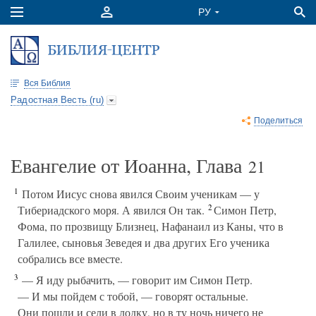
Вся Библия
Радостная Весть (ru)
Поделиться
Евангелие от Иоанна, Глава
21
1
Потом Иисус снова явился Своим ученикам — у
2
Тибериадского моря. А явился Он так.
Симон Петр,
Фома, по прозвищу Близнец, Нафанаил из Каны, что в
Галилее, сыновья Зеведея и два других Его ученика
собрались все вместе.
3
— Я иду рыбачить, — говорит им Симон Петр.
— И мы пойдем с тобой, — говорят остальные.
Они пошли и сели в лодку, но в ту ночь ничего не