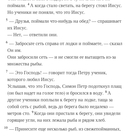
4
поймали.
А когда стало светать, на берегу стоял Иисус.
Но ученики не поняли, что это Иисус.
5
— Друзья, поймали что-нибудь на обед? — спрашивает
их Иисус.
— Нет, — ответили они.
6
— Забросьте сеть справа от лодки и поймаете, — сказал
Он им.
Они забросили сеть — и не смогли ее вытащить из-за
множества рыбы.
7
— Это Господь! — говорит тогда Петру ученик,
которого любил Иисус.
Услышав, что это Господь, Симон Петр подоткнул плащ
8
(он был надет на голое тело) и бросился в воду.
А
другие ученики поплыли к берегу на лодке, таща за
собой сеть с рыбой, ведь до берега было недалеко —
9
метров сто.
Когда они пристали к берегу, они увидели
горящие угли, на них лежала рыба и рядом хлеб.
10
— Принесите еще несколько рыб, из свежепойманных,