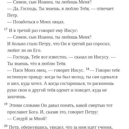
— Симон, сын Иоанна, ты любишь Меня?
— Да, Господь, Ты знаешь, я люблю Тебя, — отвечает
Петр.
— Позаботься о Моих овцах.
17
И в третий раз говорит ему Иисус:
— Симон, сын Иоанна, ты любишь Меня?
И больно стало Петру, что Он в третий раз спросил,
любит ли он Его.
— Господь, Тебе все известно, — сказал он Иисусу. —
Ты знаешь, что я люблю Тебя.
18
— Паси Моих овец, — говорит Иисус.
— Говорю тебе
истинную правду: когда ты был молод, ты сам одевался
и шел, куда хотел. А когда состаришься, то раскинешь
руки свои и другой тебя оденет и поведет, куда не
захочешь.
19
Этими словами Он давал понять, какой смертью тот
прославит Бога. И, сказав это, говорит Петру:
— Следуй за Мной!
20
Петр, обернувшись, увидел, что за ним идет ученик,