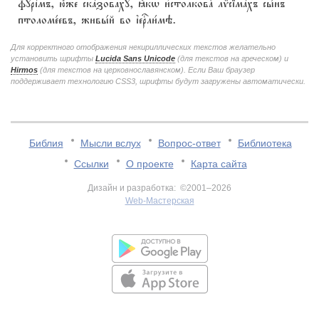
фурjмъ, ю4же скaзоваху, ћкw и3столковA лmсімaхъ сы1нъ
птоломе1евъ, живы1й во їеrли1мэ.
Для корректного отображения некириллических текстов желательно
установить шрифты
Lucida Sans Unicode
(для текстов на греческом) и
Hirmos
(для текстов на церковнославянском). Если Ваш браузер
поддерживает технологию CSS3, шрифты будут загружены автоматически.
Библия
Мысли вслух
Вопрос-ответ
Библиотека
Ссылки
О проекте
Карта сайта
Дизайн и разработка: ©2001–2026
Web-Мастерская
v:2.0.3.107