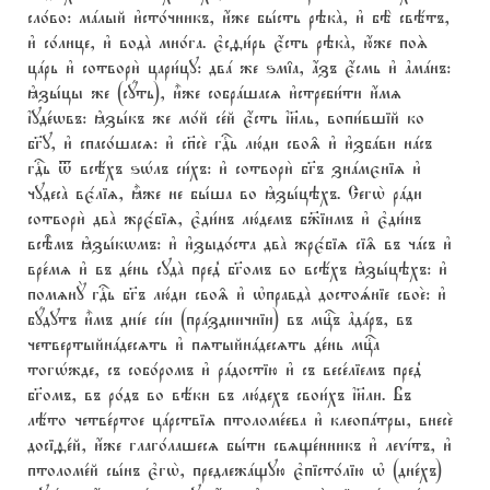
сло1во: мaлый и3сто1чникъ, и4же бы1сть рэкA, и3 бЁ свётъ,
и3 со1лнце, и3 водA мно1га. є3сfи1рь є4сть рэкA, ю4же поS
цaрь и3 сотвори2 цари1цу: двa же ѕм‡а, ѓзъ є4смь и3 ґмaнъ:
kзы1цы же (сyть), и5же собрaшасz и3стреби1ти и4мz
їуде1wвъ: kзы1къ же мо1й се1й є4сть ї}ль, вопи1вшій ко
бг7у, и3 спасо1шасz: и3 сп7се2 гDь лю1ди сво‰ и3 и3збaви нaсъ
гDь t всёхъ ѕHлъ си1хъ: и3 сотвори2 бг7ъ знaмєніz и3
чудесA вє1ліz, ±же не бы1ша во kзы1цэхъ. Сегw2 рaди
сотвори2 двA жрє1біz, є3ди1нъ лю1демъ б9іимъ и3 є3ди1нъ
всBмъ kзы1кwмъ: и3 и3зыдо1ста двA жрє1біz сі‰ въ чaсъ и3
вре1мz и3 въ де1нь судA пред8 бг7омъ во всёхъ kзы1цэхъ: и3
помzнY гDь бг7ъ лю1ди сво‰ и3 њправдA достоsніе свое2: и3
бyдутъ и5мъ днjе сjи (прaздничніи) въ мцcъ ґдaръ, въ
четвертыйнaдесzть и3 пzтыйнaдесzть де1нь мцcа
тогHжде, съ собо1ромъ и3 рaдостію и3 съ весе1ліемъ пред8
бг7омъ, въ ро1дъ во вёки въ лю1дехъ свои1хъ ї}ли. Въ
лёто четве1ртое цaрствіz птоломе1ева и3 клеопaтры, внесе2
досіfе1й, и4же глаго1лашесz бы1ти свzще1нникъ и3 леvjтъ, и3
птоломе1й сы1нъ є3гw2, предлежaщую є3пісто1лію њ (дне1хъ)