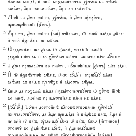
ћкоже всегдA, и3 нн7э возвели1читсz хrто1съ въ тёлэ
мое1мъ, ѓще живото1мъ, ѓще ли сме1ртію.
21
Мнё бо є4же жи1ти, хrто1съ, и3 є4же ўмре1ти,
приwбрётеніе (є4сть).
22
Ѓще же, є4же жи1ти (ми2) тёломъ, сіе2 мнЁ пло1дъ дёла:
и3 что2 и3зво1лю, не вёмъ.
23
Њбдержи1мь же є4смь t nбою2, желaніе и3мы1й
разрэши1тисz и3 со хrто1мъ бы1ти, мно1гw пaче лyчше:
24
ґ є4же пребывaти во пло1ти, нyжнэйше (є4сть) вaсъ рaди.
25
И# сіе2 и3звёстнэ вёмъ, ћкw бyду и3 спребyду вaмъ
всBмъ въ вaшъ ўспёхъ и3 рaдость вёры,
26
ћкw да похвалA вaша и3збы1точествуетъ њ хrтЁ ї}сэ
во мнЁ, мои1мъ прише1ствіемъ пaки къ вaмъ.
27
(За? #239#.) То1чію досто1йнэ бlговэствовaнію хrто1ву
жи1тельствуйте, да ѓще прише1дъ и3 ви1дэвъ вaсъ, ѓще и3
не сы1й ў вaсъ, ўслы1шу ±же њ вaсъ, ћкw (и4стиною)
стоите2 во є3ди1нэмъ дyсэ, и3 є3динодyшнэ
сподвизaющесz по вёрэ бlговэствовaніz (во1лею),