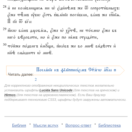
28
и3 не коле1блющесz ни њ є3ди1нэмъ же t сопроти1вныхъ:
є4же тBмъ ќбw є4сть kвле1ніе поги1бели, вaмъ же спcніz.
И# сіе2 t бг7а:
29
ћкw вaмъ даровaсz, є4же њ хrтЁ, не то1кмw є4же въ
него2 вёровати, но и3 є4же по не1мъ страдaти,
30
то1йже по1двигъ и3мyще, kко1въ же во мнЁ ви1дэсте и3
нн7э слы1шите њ мнЁ.
Послaніе къ філіпписjємъ С™aгw ґпcла пavла, Гл
Читать далее:
2
Для корректного отображения некириллических текстов желательно
установить шрифты
Lucida Sans Unicode
(для текстов на греческом) и
Hirmos
(для текстов на церковнославянском). Если Ваш браузер
поддерживает технологию CSS3, шрифты будут загружены автоматически.
Библия
Мысли вслух
Вопрос-ответ
Библиотека