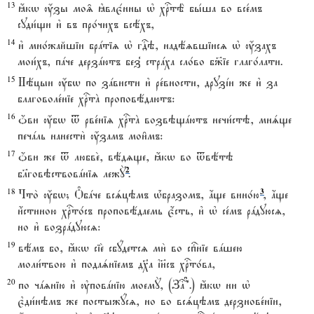
13
ћкw ќзы мо‰ kвлє1нны њ хrтЁ бы1ша во все1мъ
суди1щи и3 въ про1чихъ всёхъ,
14
и3 мно1жайшіи брaтіz њ гDэ, надёzвшіисz њ ќзахъ
мои1хъ, пaче дерзaютъ без8 стрaха сло1во б9іе глаго1лати.
15
Нёцыи ќбw по зaвисти и3 ре1вности, друзjи же и3 за
благоволе1ніе хrтA проповёдаютъ:
16
џви ќбw t рве1ніz хrтA возвэщaютъ нечи1стэ, мнsще
печaль нанести2 ќзамъ мои6мъ:
17
џви же t любве2, вёдzще, ћкw во tвётэ
2
бlговэствовaніz лежY
.
18
3
Что2 ќбw; Nбaче всsцэмъ њ1бразомъ, ѓще вино1ю
, ѓще
и4стиною хrто1съ проповёдаемь є4сть, и3 њ се1мъ рaдуюсz,
но и3 возрaдуюсz:
19
вёмъ бо, ћкw сіе2 сбyдетсz ми2 во спcніе вaшею
моли1твою и3 подаsніемъ д¦а ї}съ хrто1ва,
20
по чazнію и3 ўповaнію моемY, (За? #238#.) ћкw ни њ
є3ди1нэмъ же постыжyсz, но во всsцэмъ дерзнове1ніи,