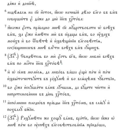
дaже и3 донн7э,
6
надёzвсz на сіе2 и4стое, ћкw начны1й дёло бlго въ вaсъ
соверши1тъ є5 дaже до дне2 ї}съ хrто1ва:
7
ћкоже є4сть прaведно мнЁ сіе2 мyдрствовати њ всёхъ
вaсъ, за є4же и3мёти ми2 въ се1рдцы вaсъ, во ќзахъ
мои1хъ и3 во tвётэ и3 и3звэще1ніи бlговёстіz,
соo1бщникwвъ мнЁ блгdти всёхъ вaсъ сyщихъ.
8
(За? #236#.) Свидётель бо ми2 є4сть бг7ъ, ћкw люблю2 всёхъ
1
вaсъ по млcти ї}съ хrто1вэ
:
9
и3 њ се1мъ молю1сz, да любо1вь вaша є3ще2 пaче и3 пaче
и3збы1точествуетъ въ рaзумэ и3 во всsцэмъ чyвствіи,
10
во є4же и3скушaти вaмъ л{чшаz, да бyдете чи1сти и3
непреткнове1нни въ де1нь хrто1въ,
11
и3спо1лнени плодHвъ прaвды ї}съ хrто1мъ, въ слaву и3
похвалY б9ію.
12
(За? #237#.) Разумёти же хощY вaмъ, брaтіе, ћкw ±же њ
мнЁ пaче во ўспёхъ бlговэствовaніz пріидо1ша,