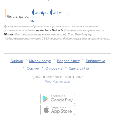
Pалти1рь, Pало1мъ
Читать далее:
56
Для корректного отображения некириллических текстов желательно
установить шрифты
Lucida Sans Unicode
(для текстов на греческом) и
Hirmos
(для текстов на церковнославянском). Если Ваш браузер
поддерживает технологию CSS3, шрифты будут загружены автоматически.
Библия
Мысли вслух
Вопрос-ответ
Библиотека
Ссылки
О проекте
Карта сайта
Дизайн и разработка: ©2001–2026
Web-Мастерская
v:2.0.3.107