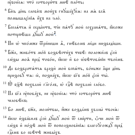
ўбою1сz: что2 сотвори1тъ мнЁ пло1ть;
6
Ве1сь де1нь слове1съ мои1хъ гнушaхусz: на мS вс‰
помышлє1ніz и4хъ на ѕло2.
7
Вселsтсz и3 скры1ютъ, тjи пsту мою2 сохранsтъ, ћкоже
2
потерпёша дyшу мою2
.
8
Ни њ чесо1мже tри1неши |, гнёвомъ лю1ди низведе1ши.
9
Б9е, живо1тъ мо1й возвэсти1хъ тебЁ: положи1лъ є3си2
сле1зы мо‰ пред8 тобо1ю, ћкw и3 во њбэтовaніи твое1мъ.
10
Да возвратsтсz врази2 мои2 вспsть, во1ньже ѓще де1нь
призовy тz: се2, познaхъ, ћкw бг7ъ мо1й є3си2 ты2.
11
Њ бз7э похвалю2 гlго1лъ, њ гDэ похвалю2 сло1во.
12
На бг7а ўповaхъ, не ўбою1сz: что2 сотвори1тъ мнЁ
человёкъ;
13
Во мнЁ, б9е, моли1твы, ±же воздaмъ хвалы2 твоеS:
14
ћкw и3збaвилъ є3си2 дyшу мою2 t сме1рти, џчи мои2 t
сле1зъ и3 но1зэ мои2 t поползнове1ніz: благоугождY пред8
гDемъ во свётэ живы1хъ.