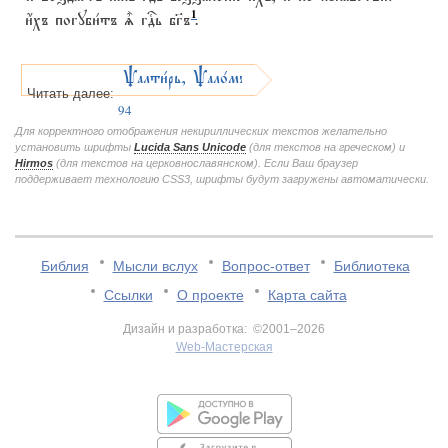
1
и4хъ погуби1тъ | гDь бг7ъ
.
Pалти1рь, Pало1мъ
Читать далее:
94
Для корректного отображения некириллических текстов желательно
установить шрифты
Lucida Sans Unicode
(для текстов на греческом) и
Hirmos
(для текстов на церковнославянском). Если Ваш браузер
поддерживает технологию CSS3, шрифты будут загружены автоматически.
Библия
Мысли вслух
Вопрос-ответ
Библиотека
Ссылки
О проекте
Карта сайта
Дизайн и разработка: ©2001–2026
Web-Мастерская
v:2.0.3.107