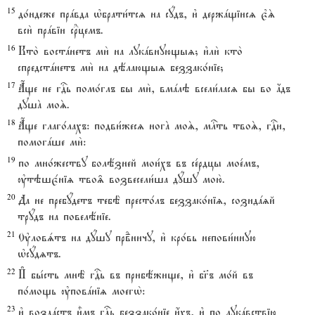
15
до1ндеже прaвда њбрати1тсz на сyдъ, и3 держaщіисz є3S
вси2 прaвіи с®цемъ.
16
Кто2 востaнетъ ми2 на лукaвнующыz; и3ли2 кто2
спредстaнетъ ми2 на дёлающыz беззако1ніе;
17
Ѓще не гDь помо1глъ бы ми2, вмaлэ всели1ласz бы во ѓдъ
душA моS.
18
Ѓще глаго1лахъ: подви1жесz ногA моS, млcть твоS, гDи,
помогaше ми2:
19
по мно1жеству болёзней мои1хъ въ се1рдцы мое1мъ,
ўтэшє1ніz тво‰ возвесели1ша дyшу мою2.
20
Да не пребyдетъ тебЁ престо1лъ беззако1ніz, созидazй
трyдъ на повелёніе.
21
Ўловsтъ на дyшу првdничу, и3 кро1вь непови1нную
њсyдzтъ.
22
И# бы1сть мнЁ гDь въ прибёжище, и3 бг7ъ мо1й въ
по1мощь ўповaніz моегw2:
23
и3 воздaстъ и5мъ гDь беззако1ніе и4хъ, и3 по лукaвствію