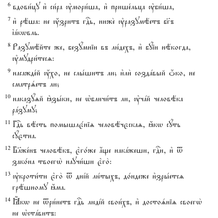
6
вдови1цу и3 си1ра ўмори1ша, и3 прише1льца ўби1ша,
7
и3 рёша: не ќзритъ гDь, ниже2 ўразумёетъ бг7ъ
їaкwвль.
8
Разумёйте же, безyмніи въ лю1дехъ, и3 бyіи нёкогда,
ўмудри1тесz:
9
насажде1й ќхо, не слы1шитъ ли; и3ли2 создaвый џко, не
сматрsетъ ли;
10
наказyzй kзы1ки, не њбличи1тъ ли, ўчaй человёка
рaзуму;
11
ГDь вёсть помышлє1ніz человёчєскаz, ћкw сyть
сyєтна.
12
Бlже1нъ человёкъ, є3го1же ѓще накaжеши, гDи, и3 t
зако1на твоегw2 научи1ши є3го2:
13
ўкроти1ти є3го2 t днjй лю1тыхъ, до1ндеже и3зры1етсz
грёшному ћма.
14
Ћкw не tри1нетъ гDь людjй свои1хъ, и3 достоsніz своегw2
не њстaвитъ: